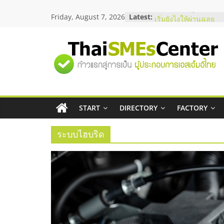
Skip
Friday, August 7, 2026
Latest:
อยากหาเงินทุน เพิ่มสภ
to
เริ่มยังไงให้ผ่านฉลุย
content
สัมมนาออนไลน์ โอกาส
บริการน้ำมัน Shell
"ศูนย์
สัมมนาลงทุน แฟรนไชส
ThaiFranchise Meet U
ไชส์ ครั้งที่ 8
รวม
ร้านเครื่องเสียงคุณภาพ
โซลูชันระบบภาพและเ
บริษัท Cybersecurity 
START
DIRECTORY
FACTORY
ข้อมูล
วิธีเลือกผู้ให้บริการให
โจทย์ธุรกิจ
ระบบไฮบริด
ธุรกิจ
SME
แห่ง