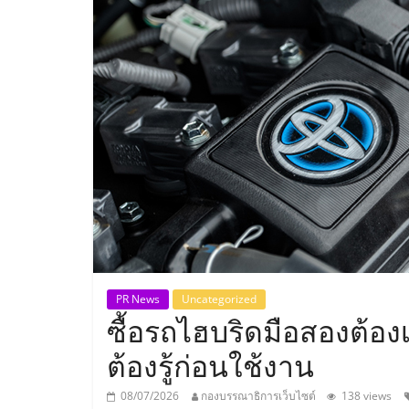
ประเทศไทย,
ThaiSMEsCenter
รวม
ธุรกิจ
เอ
ส
เอ็
PR News
Uncategorized
ซื้อรถไฮบริดมือสองต้องเ
มอี
ต้องรู้ก่อนใช้งาน
08/07/2026
กองบรรณาธิการเว็บไซต์
138 views