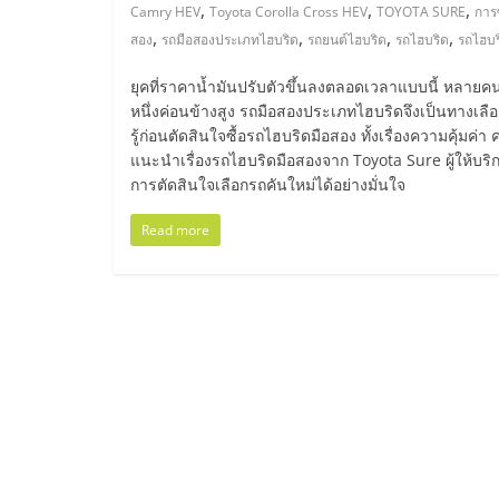
ไทย,
,
,
,
Camry HEV
Toyota Corolla Cross HEV
TOYOTA SURE
การ
,
,
,
,
สอง
รถมือสองประเภทไฮบริด
รถยนต์ไฮบริด
รถไฮบริด
รถไฮบร
SMEs,
ยุคที่ราคาน้ำมันปรับตัวขึ้นลงตลอดเวลาแบบนี้ หลายค
แฟ
หนึ่งค่อนข้างสูง รถมือสองประเภทไฮบริดจึงเป็นทางเลือ
รู้ก่อนตัดสินใจซื้อรถไฮบริดมือสอง ทั้งเรื่องความคุ้มค่
แนะนำเรื่องรถไฮบริดมือสองจาก Toyota Sure ผู้ให้บริ
รน
การตัดสินใจเลือกรถคันใหม่ได้อย่างมั่นใจ
ไชส์,
Read more
ที่
ปรึกษา
แฟ
รน