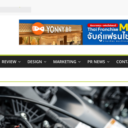
าพคล่องให้ธุรกิจ
บริหารสถานี
์ยอนนี่
p จับคู่แฟรน
สูง พร้อม
สียง
ในไทยที่ไหนดี?
REVIEW
DESIGN
MARKETING
PR NEWS
CONT
้คุ้มค่าและตอบ