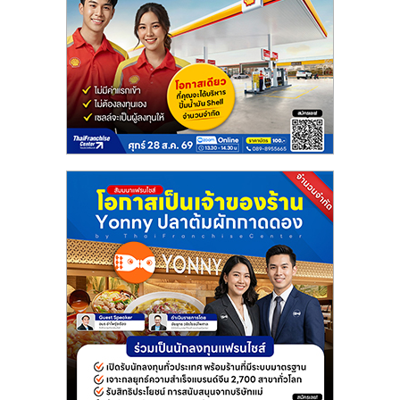
แฟ
รน
ไชส์
แฟ
รน
ไชส์
ขาย
หน้า
บ้าน