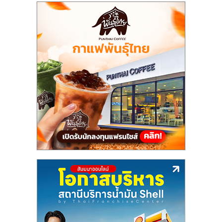
แฟ
รน
ไชส์,
รวม
แฟ
รน
ไชส์
ขาย