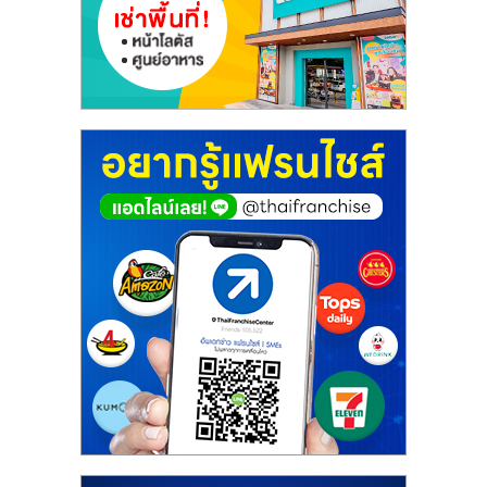
ศูนย์
รวม
แฟ
รน
ไชส์
พร้อม
ทำเล
สำหรับ