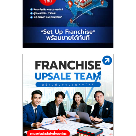
รน
ไชส์"
"ศูนย์
รวม
ข้อมูล
ธุรกิจ
SME
แห่ง
ประเทศไทย,
ThaiSMEsCenter,
รวม
ธุรกิจ
เอ
ส
เอ็
มอี