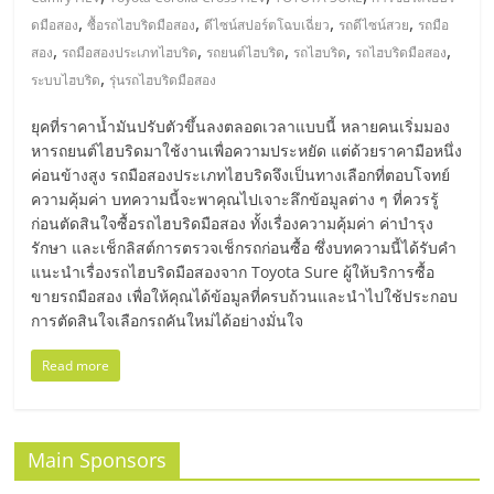
มอี
,
,
,
,
ดมือสอง
ซื้อรถไฮบริดมือสอง
ดีไซน์สปอร์ตโฉบเฉี่ยว
รถดีไซน์สวย
รถมือ
,
,
,
,
,
สอง
รถมือสองประเภทไฮบริด
รถยนต์ไฮบริด
รถไฮบริด
รถไฮบริดมือสอง
ไทย,
,
ระบบไฮบริด
รุ่นรถไฮบริดมือสอง
SMEs,
ยุคที่ราคาน้ำมันปรับตัวขึ้นลงตลอดเวลาแบบนี้ หลายคนเริ่มมอง
หารถยนต์ไฮบริดมาใช้งานเพื่อความประหยัด แต่ด้วยราคามือหนึ่ง
ค่อนข้างสูง รถมือสองประเภทไฮบริดจึงเป็นทางเลือกที่ตอบโจทย์
แฟ
ความคุ้มค่า บทความนี้จะพาคุณไปเจาะลึกข้อมูลต่าง ๆ ที่ควรรู้
ก่อนตัดสินใจซื้อรถไฮบริดมือสอง ทั้งเรื่องความคุ้มค่า ค่าบำรุง
รน
รักษา และเช็กลิสต์การตรวจเช็กรถก่อนซื้อ ซึ่งบทความนี้ได้รับคำ
แนะนำเรื่องรถไฮบริดมือสองจาก Toyota Sure ผู้ให้บริการซื้อ
ขายรถมือสอง เพื่อให้คุณได้ข้อมูลที่ครบถ้วนและนำไปใช้ประกอบ
ไชส์,
การตัดสินใจเลือกรถคันใหม่ได้อย่างมั่นใจ
ที่
Read more
ปรึกษา
Main Sponsors