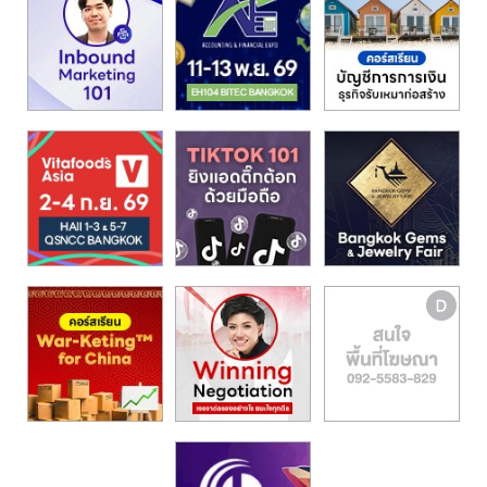
รน
ไชส์,
ศูนย์
รวม
แฟ
รน
ไชส์
พร้อม
ทำเล
สำหรับ
เปิด
ร้าน
ปรึกษา
ฟรี,
บริการ
พัฒนา
ระบบ
แฟ