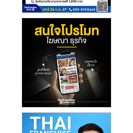
ลงทุน
น้อย
คืน
ทุน
ไว,
ที่
ปรึกษา
การ