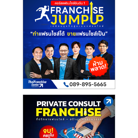
เปิด
ร้าน
ปรึกษา
ฟรี,
บริการ
พัฒนา
ระบบ
แฟ