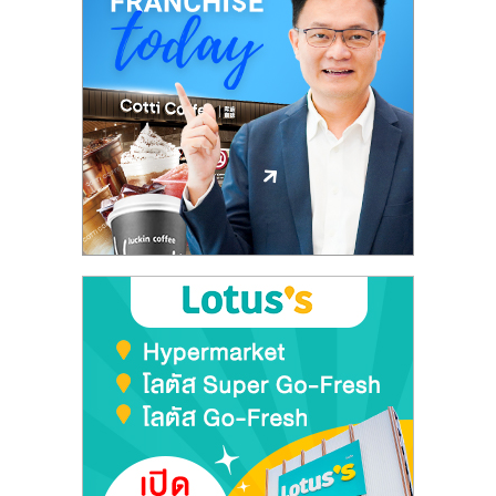
ลงทุน
และ
ขยาย
สา
ขา
แฟ
รน
ไชส์,