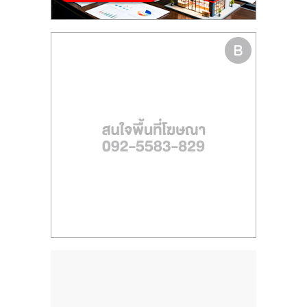
ไทย,
SMEs,
แฟ
รน
ไชส์,
ที่
ปรึกษา
แฟ
รน
ไชส์,
รวม
แฟ
รน
ไชส์
ขาย
แฟ
รน
ไชส์
แฟ