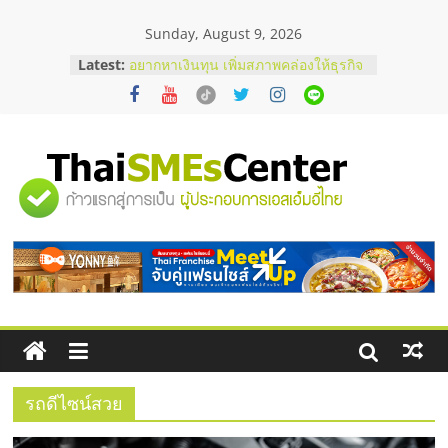
Skip
Sunday, August 9, 2026
to
content
บริษัท Cybersecurity ในไทยที่ไหนดี?
Latest:
วิธีเลือกผู้ให้บริการให้คุ้มค่าและตอบ
โจทย์ธุรกิจ
อยากหาเงินทุน เพิ่มสภาพคล่องให้ธุรกิจ
เริ่มยังไงให้ผ่านฉลุย
สัมมนาออนไลน์ โอกาสบริหารสถานี
"ศูนย์
บริการน้ำมัน Shell
สัมมนาลงทุน แฟรนไชส์ยอนนี่
ThaiFranchise Meet Up จับคู่แฟรน
รวม
ไชส์ ครั้งที่ 8
ร้านเครื่องเสียงคุณภาพสูง พร้อม
โซลูชันระบบภาพและเสียง
ข้อมูล
ธุรกิจ
SME
รถดีไซน์สวย