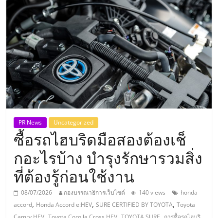
แห่ง
ประเทศไทย,
ThaiSMEsCenter,
รวม
ธุรกิจ
PR News
Uncategorized
ซื้อรถไฮบริดมือสองต้องเช็
เอ
กอะไรบ้าง บำรุงรักษารวมสิ่ง
ส
ที่ต้องรู้ก่อนใช้งาน
เอ็
08/07/2026
กองบรรณาธิการเว็บไซต์
140 views
honda
,
,
,
accord
Honda Accord e:HEV
SURE CERTIFIED BY TOYOTA
Toyota
,
,
,
Camry HEV
Toyota Corolla Cross HEV
TOYOTA SURE
การซื้อรถไฮบริ