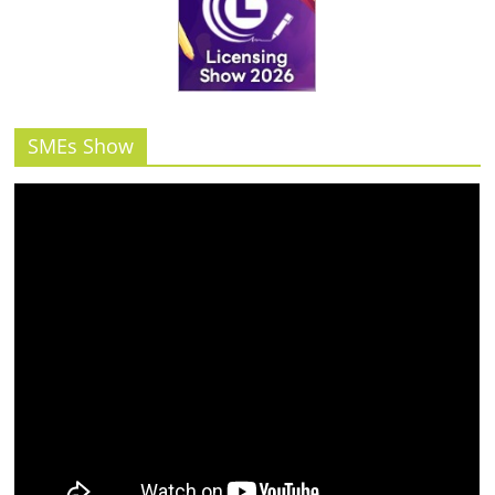
รน
ไชส์"
SMEs Show