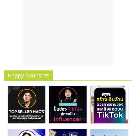
รน
ไชส์
ขาย
หน้า
บ้าน
ลงทุน
น้อย
คืน
ทุน
ไว,
Happy Sponsors
ที่
ปรึกษา
การ
ลงทุน
และ
ขยาย
สา
ขา
แฟ