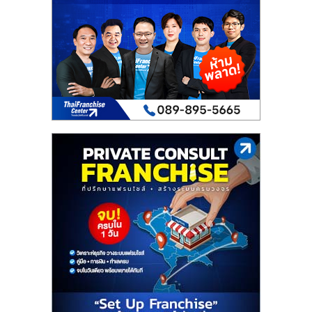
เปิด
ร้าน
ปรึกษา
ฟรี,
บริการ
พัฒนา
ระบบ
แฟ