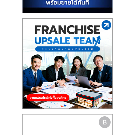
รน
ไชส์"
"ศูนย์
รวม
ข้อมูล
ธุรกิจ
SME
แห่ง
ประเทศไทย,
ThaiSMEsCenter,
รวม
ธุรกิจ
เอ
ส
เอ็
มอี