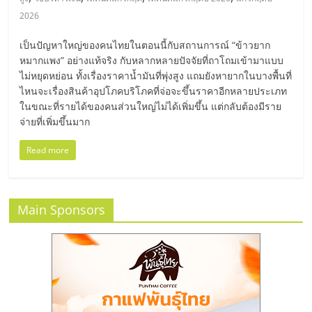
มอี
2026
ไทย,
เป็นปัญหาใหญ่ของคนไทยในตอนนี้กับสถานการณ์ “ข้าวยาก
หมากแพง” อย่างแท้จริง กับหลากหลายปัจจัยที่ถาโถมเข้ามาแบบ
SMEs,
ไม่หยุดหย่อน ทั้งเรื่องราคาน้ำมันที่พุ่งสูง แถมยังหายากในบางพื้นที่
ไหนจะเรื่องสินค้าอุปโภคบริโภคที่จ่อจะขึ้นราคาอีกหลายประเภท
ในขณะที่รายได้ของคนส่วนใหญ่ไม่ได้เพิ่มขึ้น แต่กลับต้องมีราย
แฟ
จ่ายที่เพิ่มขึ้นมาก
Read more
รน
ไชส์,
Main Sponsors
ที่
ปรึกษา