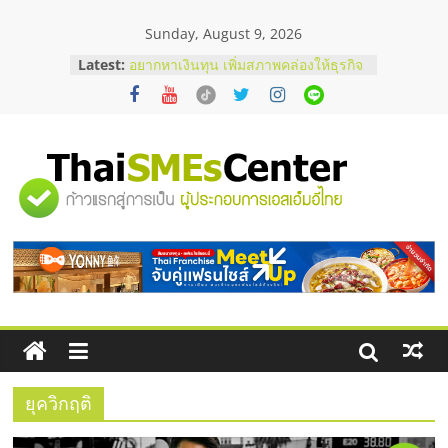
Skip
Sunday, August 9, 2026
to
content
Latest:
อยากหาเงินทุน เพิ่มสภาพคล่องให้ธุรกิจ
เริ่มยังไงให้ผ่านฉลุย
สัมมนาออนไลน์ โอกาสบริหารสถานี
บริการน้ำมัน Shell
สัมมนาลงทุน แฟรนไชส์ยอนนี่
ThaiFranchise Meet Up จับคู่แฟรน
"ศูนย์
ไชส์ ครั้งที่ 8
ร้านเครื่องเสียงคุณภาพสูง พร้อม
โซลูชันระบบภาพและเสียง
รวม
บริษัท Cybersecurity ในไทยที่ไหนดี?
วิธีเลือกผู้ให้บริการให้คุ้มค่าและตอบ
โจทย์ธุรกิจ
ข้อมูล
ธุรกิจ
SME
ยุควิกฤติ