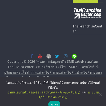
ThaiFranchiseCent
er
Copyright © 2026
"ศูนย์รวมข้อมูลธุรกิจ SME แห่งประเทศไทย,
ThaiSMEsCenter, รวมธุรกิจเอสเอ็มอีไทย, SMEs, แฟรนไชส์, ที่
ปรึกษาแฟรนไชส์, รวมแฟรนไชส์ ขายแฟรนไชส์ แฟรนไชส์ขายหน้า
บ้าน ลงทุนน้อย คืนทุนไว, ที่ปรึกษาการลงทุนและขยายสาขาแฟรน
ไทยเอสเอ็มอีเซ็นเตอร์ ใช้คุกกี้เพื่อให้ท่านได้รับประสบการณ์การใช้งานที่
ไชส์, ศูนย์รวมแฟรนไชส์ พร้อมทำเลสำหรับเปิดร้าน ปรึกษาฟรี,
ดียิ่งขึ้น
บริการพัฒนาระบบแฟรนไชส์"
. All rights reserved.
อ่านนโยบายคุ้มครองข้อมูลส่วนบุคคล (Privacy Policy)
และ
นโยบาย
คุกกี้ (Cookie Policy)
ตกลง