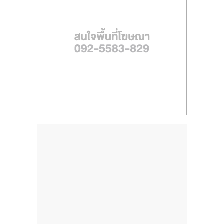
ไทย,
SMEs,
แฟ
รน
ไชส์,
ที่
ปรึกษา
แฟ
รน
ไชส์,
รวม
แฟ
รน
ไชส์
ขาย
แฟ
รน
ไชส์
แฟ