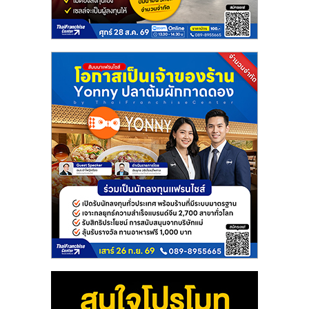
แฟ
รน
ไชส์
แฟ
รน
ไชส์
ขาย
หน้า
บ้าน