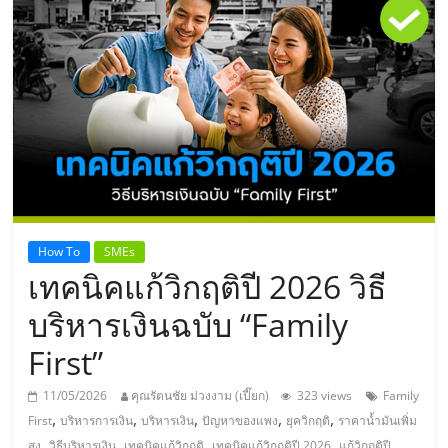
แห่ง
ประเทศไทย,
ThaiSMEsCenter,
รวม
ธุรกิจ
How To
SMEs
เทคนิคแก้วิกฤติปี 2026 วิธี
เอ
บริหารเงินฉบับ “Family
ส
First”
เอ็
11/05/2026
คุณรัตนชัย ม่วงงาม (เปี๊ยก)
323 views
Family
,
,
,
,
,
First
บริหารการเงิน
บริหารเงิน
ปัญหาของแพง
ยุควิกฤติ
ราคาน้ำมันเพิ่ม
,
,
,
,
สูง
วิธีบริหารเงิน
เทคนิคแก้วิกฤติ
เทคนิคแก้วิกฤติปี 2026
แก้วิกฤติปี