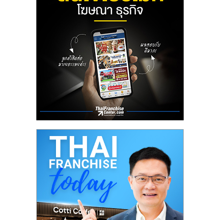
ลงทุน
น้อย
คืน
ทุน
ไว,
ที่
ปรึกษา
การ