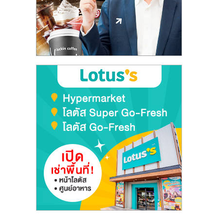
ลงทุน
และ
ขยาย
สา
ขา
แฟ
รน
ไชส์,