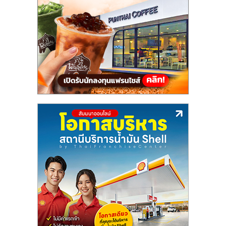
แฟ
รน
ไชส์,
รวม
แฟ
รน
ไชส์
ขาย