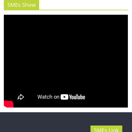
รน
SMEs Show
ไชส์"
SMEs Link