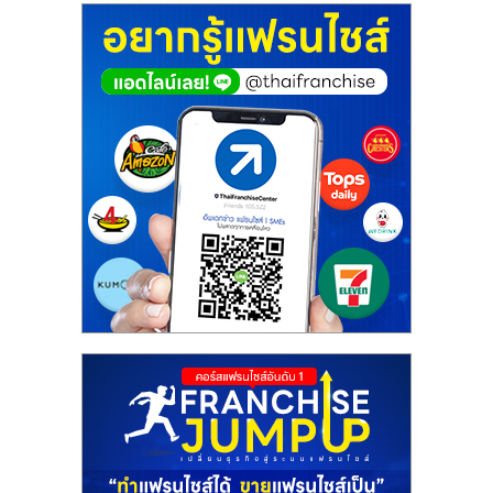
ศูนย์
รวม
แฟ
รน
ไชส์
พร้อม
ทำเล
สำหรับ