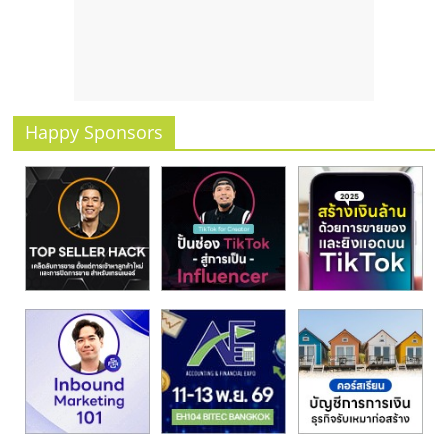
รน
ไชส์
ขาย
หน้า
บ้าน
ลงทุน
Happy Sponsors
น้อย
คืน
ทุน
ไว,
ที่
ปรึกษา
การ
ลงทุน
และ
ขยาย
สา
ขา
แฟ