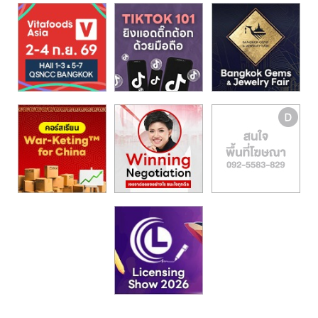
รน
ไชส์,
ศูนย์
รวม
แฟ
รน
ไชส์
พร้อม
ทำเล
สำหรับ
เปิด
ร้าน
ปรึกษา
ฟรี,
บริการ
พัฒนา
ระบบ
แฟ