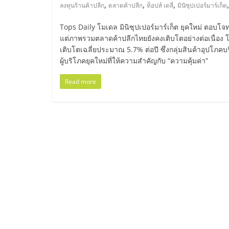
ไทย,
,
,
,
ลงทุนร้านค้าปลีก
ตลาดค้าปลีก
ท็อปส์ เดลี่
มินิซุปเปอร์มาร์เก็ต
SMEs,
Tops Daily โมเดล มินิซุปเปอร์มาร์เก็ต ยุคใหม่ ตอบโ
แต่ภาพรวมตลาดค้าปลีกไทยยังคงเติบโตอย่างต่อเนื่อง โ
แฟ
เติบโตเฉลี่ยประมาณ 5.7% ต่อปี ซึ่งกลุ่มสินค้าอุปโ
ผู้บริโภคยุคใหม่ที่ให้ความสำคัญกับ “ความคุ้มค่า”
รน
Read more
ไชส์,
ที่
ปรึกษา
แฟ
รน