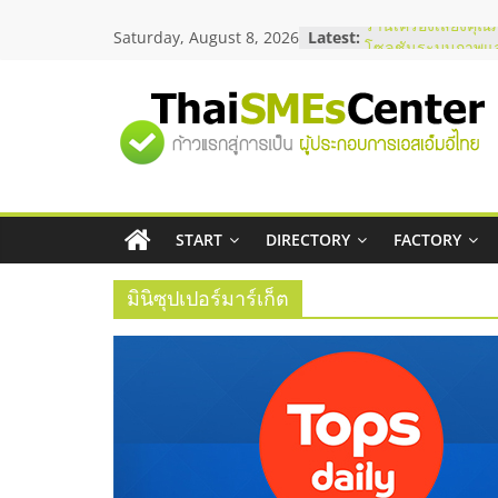
Skip
Saturday, August 8, 2026
Latest:
ร้านเครื่องเสียงคุณ
to
โซลูชันระบบภาพแล
content
บริษัท Cybersecuri
วิธีเลือกผู้ให้บริกา
"ศูนย์
โจทย์ธุรกิจ
อยากหาเงินทุน เพิ่
เริ่มยังไงให้ผ่านฉลุย
รวม
สัมมนาออนไลน์ โอ
บริการน้ำมัน Shell
สัมมนาลงทุน แฟรนไ
START
DIRECTORY
FACTORY
ข้อมูล
ThaiFranchise Mee
ไชส์ ครั้งที่ 8
มินิซุปเปอร์มาร์เก็ต
ธุรกิจ
SME
แห่ง