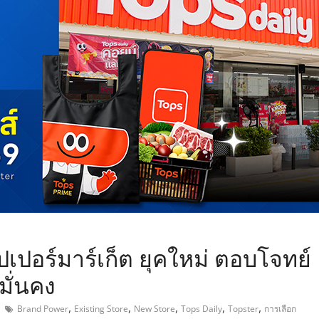
,
ปเปอร์มาร์เก็ต ยุคใหม่ ตอบโจทย์
มั่นคง
,
,
,
,
,
Brand Power
Existing Store
New Store
Tops Daily
Topster
การเลือก