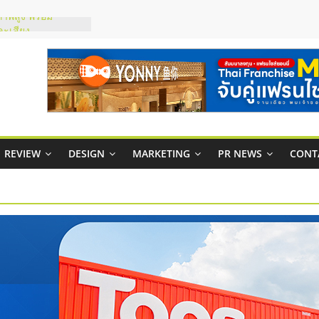
ภาพสูง พร้อม
ะเสียง
ty ในไทยที่ไหนดี?
รให้คุ้มค่าและตอบ
มสภาพคล่องให้ธุรกิจ
กาสบริหารสถานี
ชส์ยอนนี่
REVIEW
DESIGN
MARKETING
PR NEWS
CONT
t Up จับคู่แฟรน