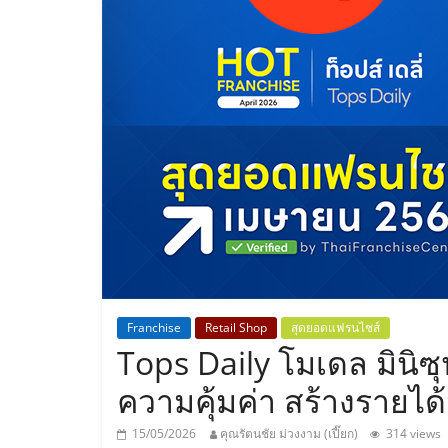
ประเทศไทย,
ThaiSMEsCenter
รวม
ธุรกิจ
เอ
ส
เอ็
Franchise
Retail Shop
สุดยอดแฟรนไชส์
Tops Daily โมเดล มินิซุ
มอี
ความคุ้มค่า สร้างรายได้
15/05/2026
คุณรัตนชัย ม่วงงาม (เปี๊ยก)
314 views