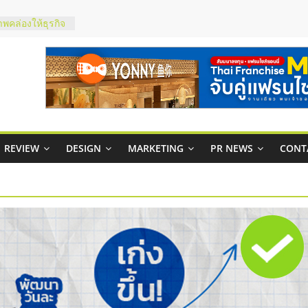
ในไทยที่ไหนดี?
้คุ้มค่าและตอบ
าพคล่องให้ธุรกิจ
บริหารสถานี
์ยอนนี่
p จับคู่แฟรน
REVIEW
DESIGN
MARKETING
PR NEWS
CONT
สูง พร้อม
สียง