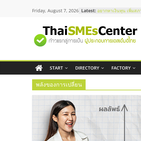
Skip
บริษัท Cybersecurity 
Friday, August 7, 2026
Latest:
to
วิธีเลือกผู้ให้บริการให
content
โจทย์ธุรกิจ
อยากหาเงินทุน เพิ่มสภ
"ศูนย์
เริ่มยังไงให้ผ่านฉลุย
สัมมนาออนไลน์ โอกาส
บริการน้ำมัน Shell
รวม
สัมมนาลงทุน แฟรนไชส
ThaiFranchise Meet U
ไชส์ ครั้งที่ 8
START
DIRECTORY
FACTORY
ข้อมูล
ร้านเครื่องเสียงคุณภาพ
โซลูชันระบบภาพและเ
พลังของการเปลี่ยน
ธุรกิจ
SME
แห่ง