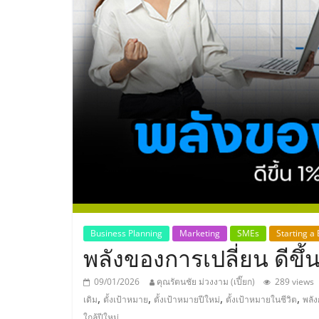
ประเทศไทย,
ThaiSMEsCenter
รวม
ธุรกิจ
เอ
ส
เอ็
Business Planning
Marketing
SMEs
Starting a
พลังของการเปลี่ยน ดีขึ้น
มอี
09/01/2026
คุณรัตนชัย ม่วงงาม (เปี๊ยก)
289 views
,
,
,
,
เดิม
ตั้งเป้าหมาย
ตั้งเป้าหมายปีใหม่
ตั้งเป้าหมายในชีวิต
พลัง
ใกล้ปีใหม่