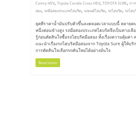
ไทย,
,
,
,
Camry HEV
Toyota Corolla Cross HEV
TOYOTA SURE
การ
,
,
,
,
สอง
รถมือสองประเภทไฮบริด
รถยนต์ไฮบริด
รถไฮบริด
รถไฮบร
SMEs,
ยุคที่ราคาน้ำมันปรับตัวขึ้นลงตลอดเวลาแบบนี้ หลายค
แฟ
หนึ่งค่อนข้างสูง รถมือสองประเภทไฮบริดจึงเป็นทางเลือ
รู้ก่อนตัดสินใจซื้อรถไฮบริดมือสอง ทั้งเรื่องความคุ้มค่
แนะนำเรื่องรถไฮบริดมือสองจาก Toyota Sure ผู้ให้บริ
รน
การตัดสินใจเลือกรถคันใหม่ได้อย่างมั่นใจ
ไชส์,
Read more
ที่
ปรึกษา
แฟ
รน