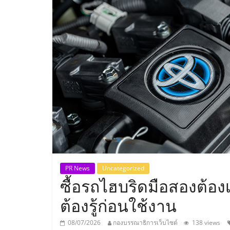
ประเทศไทย,
ThaiSMEsCenter
รวม
ธุรกิจ
เอ
ส
เอ็
PR News
Uncategorized
ซื้อรถไฮบริดมือสองต้องเ
มอี
ต้องรู้ก่อนใช้งาน
08/07/2026
กองบรรณาธิการเว็บไซต์
138 views