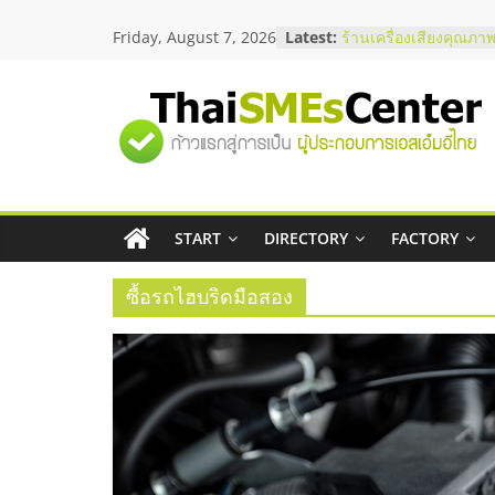
Skip
Friday, August 7, 2026
Latest:
ร้านเครื่องเสียงคุณภาพ
to
โซลูชันระบบภาพและเ
content
บริษัท Cybersecurity 
วิธีเลือกผู้ให้บริการให
"ศูนย์
โจทย์ธุรกิจ
อยากหาเงินทุน เพิ่มสภ
เริ่มยังไงให้ผ่านฉลุย
รวม
สัมมนาออนไลน์ โอกาส
บริการน้ำมัน Shell
สัมมนาลงทุน แฟรนไชส
START
DIRECTORY
FACTORY
ข้อมูล
ThaiFranchise Meet U
ไชส์ ครั้งที่ 8
ซื้อรถไฮบริดมือสอง
ธุรกิจ
SME
แห่ง