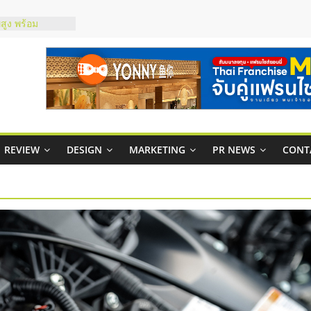
สูง พร้อม
สียง
ในไทยที่ไหนดี?
้คุ้มค่าและตอบ
าพคล่องให้ธุรกิจ
บริหารสถานี
์ยอนนี่
REVIEW
DESIGN
MARKETING
PR NEWS
CONT
p จับคู่แฟรน