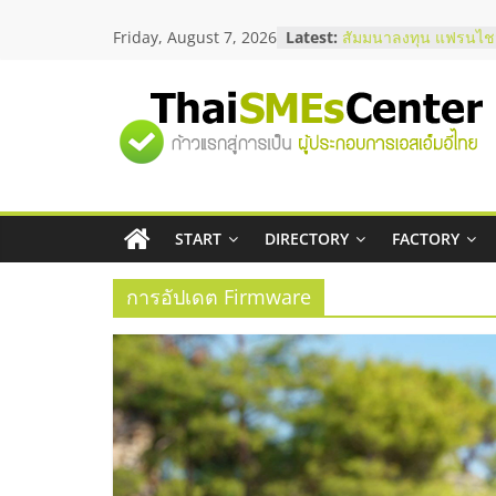
Skip
Friday, August 7, 2026
Latest:
สัมมนาลงทุน แฟรนไชส
to
ThaiFranchise Meet U
content
ไชส์ ครั้งที่ 8
ร้านเครื่องเสียงคุณภาพ
"ศูนย์
โซลูชันระบบภาพและเ
บริษัท Cybersecurity 
วิธีเลือกผู้ให้บริการให
รวม
โจทย์ธุรกิจ
อยากหาเงินทุน เพิ่มสภ
เริ่มยังไงให้ผ่านฉลุย
START
DIRECTORY
FACTORY
ข้อมูล
สัมมนาออนไลน์ โอกาส
บริการน้ำมัน Shell
การอัปเดต Firmware
ธุรกิจ
SME
แห่ง