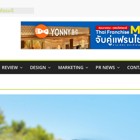
์ยอนนี่
p จับคู่แฟรน
สูง พร้อม
สียง
ในไทยที่ไหนดี?
้คุ้มค่าและตอบ
าพคล่องให้ธุรกิจ
REVIEW
DESIGN
MARKETING
PR NEWS
CONT
บริหารสถานี