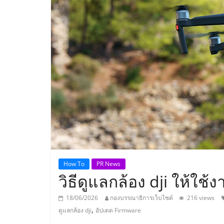
ประเทศไทย,
ThaiSMEsCenter
รวม
ธุรกิจ
เอ
ส
เอ็
How To
PR News
วิธีดูแลกล้อง dji ให้ใช้ง
มอี
18/06/2026
กองบรรณาธิการเว็บไซต์
216 views
,
ดูแลกล้อง dji
อัปเดต Firmware