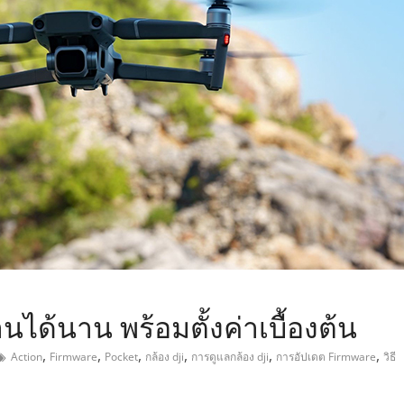
,
านได้นาน พร้อมตั้งค่าเบื้องต้น
,
,
,
,
,
,
Action
Firmware
Pocket
กล้อง dji
การดูแลกล้อง dji
การอัปเดต Firmware
วิธี