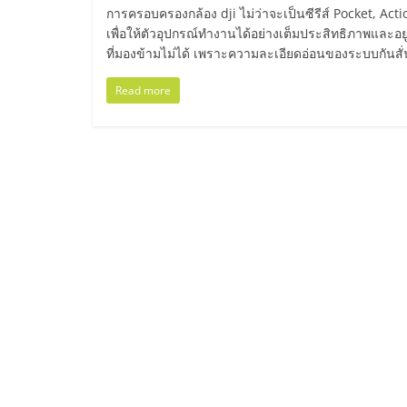
ไทย,
การครอบครองกล้อง dji ไม่ว่าจะเป็นซีรีส์ Pocket, Acti
เพื่อให้ตัวอุปกรณ์ทำงานได้อย่างเต็มประสิทธิภาพและอยู่ก
SMEs,
ที่มองข้ามไม่ได้ เพราะความละเอียดอ่อนของระบบกันสั
แฟ
Read more
รน
ไชส์,
ที่
ปรึกษา
แฟ
รน