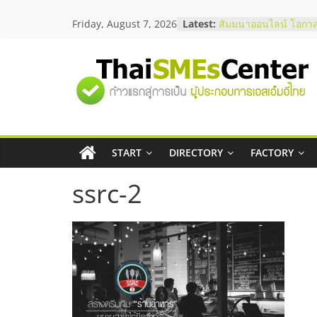
Skip
Friday, August 7, 2026
Latest:
สัมมนาออนไลน์ โอกาส
to
บริการน้ำมัน Shell
content
สัมมนาลงทุน แฟรนไชส
ThaiFranchise Meet U
"ศูนย์
ไชส์ ครั้งที่ 8
ร้านเครื่องเสียงคุณภาพ
โซลูชันระบบภาพและเ
รวม
บริษัท Cybersecurity 
วิธีเลือกผู้ให้บริการให
โจทย์ธุรกิจ
START
DIRECTORY
FACTORY
ข้อมูล
อยากหาเงินทุน เพิ่มสภ
เริ่มยังไงให้ผ่านฉลุย
ssrc-2
ธุรกิจ
SME
แห่ง