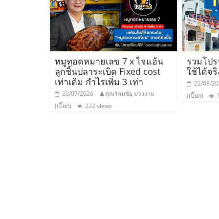
ไทย,
SMEs,
แฟ
หมูทอดหมายเลข 7 x ไจแอ้น
รวมโปรฯ
ลูกชิ้นปลาระเบิด Fixed cost
ใช้ได้จริ
รน
เท่าเดิม กำไรเพิ่ม 3 เท่า
22/03/2
20/07/2026
คุณรัตนชัย ม่วงงาม
(เปี๊ยก)
1
ไชส์,
(เปี๊ยก)
222 views
ที่
ปรึกษา
แฟ
รน