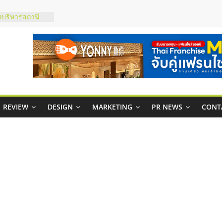
บริหารสถานี
์ยอนนี่
p จับคู่แฟรน
สูง พร้อม
สียง
ในไทยที่ไหนดี?
้คุ้มค่าและตอบ
REVIEW
DESIGN
MARKETING
PR NEWS
CONT
าพคล่องให้ธุรกิจ