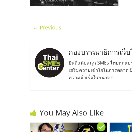
ประเทศไทย,
ThaiSMEsCenter
← Previous
รวม
ธุรกิจ
กองบรรณาธิการเว็บ
เอ
ยินดีสนับสนุน SMEs ไทยทุกแบรน
เสริมความเข้าใจในการตลาด มีค
ความสำเร็จในอนาคต
ส
เอ็
You May Also Like
มอี