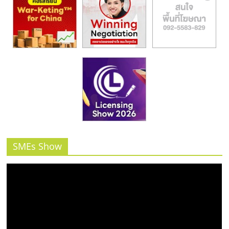
รน
ไชส์"
SMEs Show