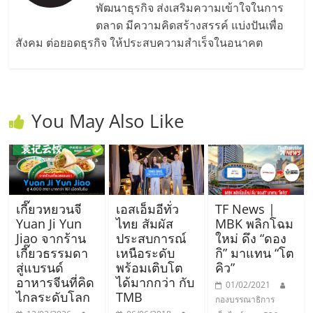
มอี
พัฒนาธุรกิจ ส่งเสริมความเข้าใจในการ
ตลาด มีความคิดสร้างสรรค์ แบ่งปันเพื่อ
ไทย,
สังคม ต่อยอดธุรกิจ ให้ประสบความสำเร็จในอนาคต
SMEs,
แฟ
You May Also Like
รน
ไชส์,
เกี๊ยวหยวนจี
เอสเอ็มอีทั่ว
TF News |
Yuan Ji Yun
ไทย สัมผัส
MBK พลิกโฉม
ที่
Jiao จากร้าน
ประสบการณ์
ใหม่ ดึง “ดอง
เกี๊ยวธรรมดา
เหนือระดับ
กิ” มาแทน “โต
สู่แบรนด์
พร้อมเติบโต
คิว”
ปรึกษา
อาหารจีนที่คิด
ได้มากกว่า กับ
01/02/2021
ไกลระดับโลก
TMB
กองบรรณาธิการ