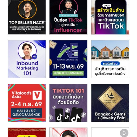
รน
ไชส์,
ศูนย์
รวม
แฟ
รน
ไชส์
พร้อม
ทำเล
สำหรับ
เปิด
ร้าน
ปรึกษา
ฟรี,
บริการ
พัฒนา
ระบบ
แฟ