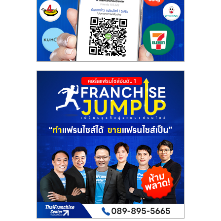
เปิด
ร้าน
ปรึกษา
ฟรี,
บริการ
พัฒนา
ระบบ
แฟ