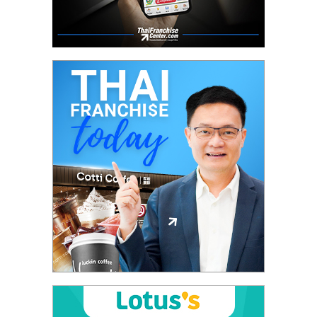
ลงทุน
และ
ขยาย
สา
ขา
แฟ
รน
ไชส์,