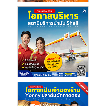
แฟ
รน
ไชส์
แฟ
รน
ไชส์
ขาย
หน้า
บ้าน