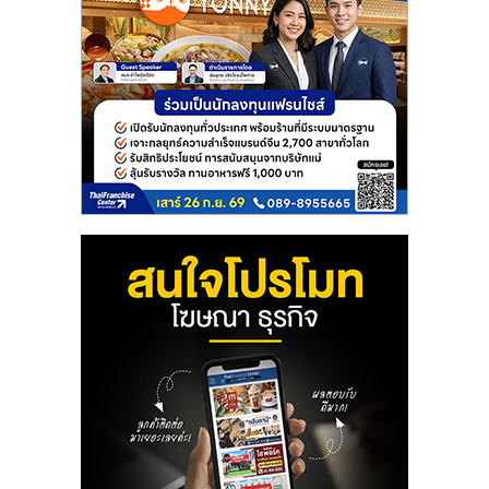
ลงทุน
น้อย
คืน
ทุน
ไว,
ที่
ปรึกษา
การ