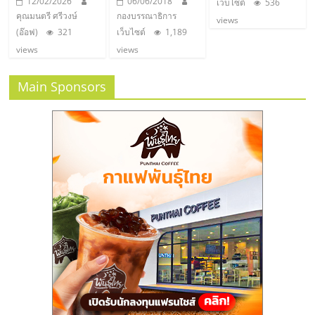
แฟ
12/02/2026
06/06/2018
เว็บไซต์
536
คุณมนตรี ศรีวงษ์
กองบรรณาธิการ
views
รน
(อ๊อฟ)
321
เว็บไซต์
1,189
views
views
ไชส์,
Main Sponsors
รวม
แฟ
รน
ไชส์
ขาย