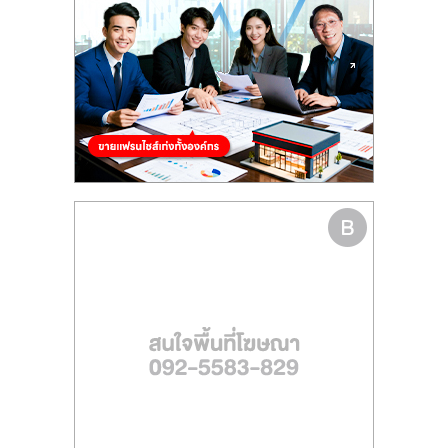
ไทย,
SMEs,
แฟ
รน
ไชส์,
ที่
ปรึกษา
แฟ
รน
ไชส์,
รวม
แฟ
รน
ไชส์
ขาย
แฟ
รน
ไชส์
แฟ