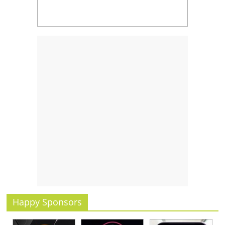
รน
ไชส์
ขาย
หน้า
บ้าน
ลงทุน
น้อย
คืน
ทุน
ไว,
ที่
ปรึกษา
การ
ลงทุน
และ
ขยาย
สา
Happy Sponsors
ขา
แฟ