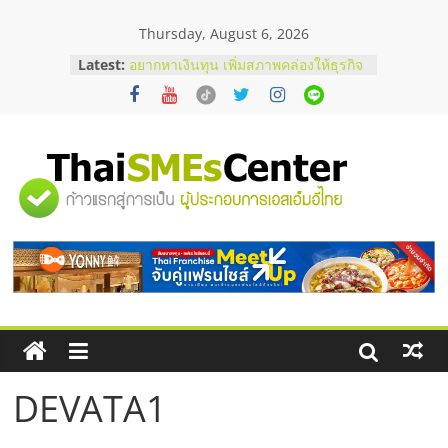
Skip
Thursday, August 6, 2026
to
content
Latest:
อยากหาเงินทุน เพิ่มสภาพคล่องให้ธุรกิจ
เริ่มยังไงให้ผ่านฉลุย
สัมมนาออนไลน์ โอกาสบริหารสถานี
บริการน้ำมัน Shell
สัมมนาลงทุน แฟรนไชส์ยอนนี่
ThaiFranchise Meet Up จับคู่แฟรน
"ศูนย์
ไชส์ ครั้งที่ 8
ร้านเครื่องเสียงคุณภาพสูง พร้อม
โซลูชันระบบภาพและเสียง
รวม
บริษัท Cybersecurity ในไทยที่ไหนดี?
วิธีเลือกผู้ให้บริการให้คุ้มค่าและตอบ
โจทย์ธุรกิจ
ข้อมูล
ธุรกิจ
DEVATA1
SME