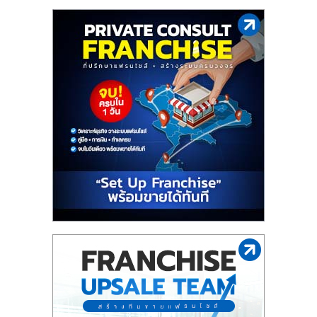
รน
ไชส์"
"ศูนย์
รวม
ข้อมูล
ธุรกิจ
SME
แห่ง
ประเทศไทย,
ThaiSMEsCenter,
รวม
ธุรกิจ
เอ
ส
เอ็
มอี