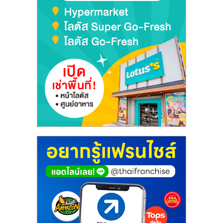
ศูนย์
รวม
แฟ
รน
ไชส์
พร้อม
ทำเล
สำหรับ