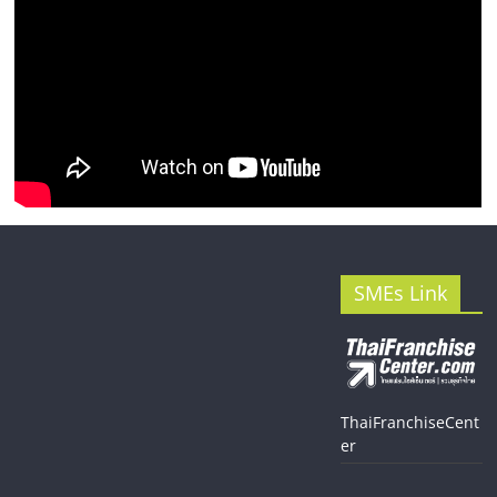
SMEs Link
ThaiFranchiseCent
er