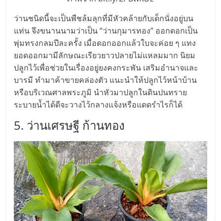
เปิด
ว่านชนิดนี้จะเป็นพืชล้มลุกที่มีหัวคล้ายกับเด็กนั่งอยู่บน
ร้าน
แท่น จึงขนานนามว่าเป็น “ว่านกุมารทอง” ออกดอกเป็น
พุ่มทรงกลมปีละครั้ง เมื่อดอกออกแล้วใบจะค่อย ๆ แทง
ยอดออกมามีลักษณะเรียวยาวปลายไม่แหลมมาก นิยม
ปรึกษา
ปลูกไว้เพื่อช่วยในเรื่องอยู่ยงคงกระพัน เสริมอำนาจและ
บารมี ทำมาค้าขายคล่องตัว แนะนำให้ปลูกไว้หน้าบ้าน
ฟรี,
หรือบริเวณศาลพระภูมิ นำหัวมาปลูกในดินปนทราย
ระบายน้ำได้ดีจะวางไว้กลางแจ้งหรือแดดรำไรก็ได้
บริการ
5. ว่านเศรษฐี ก้านทอง
พัฒนา
ระบบ
แฟ