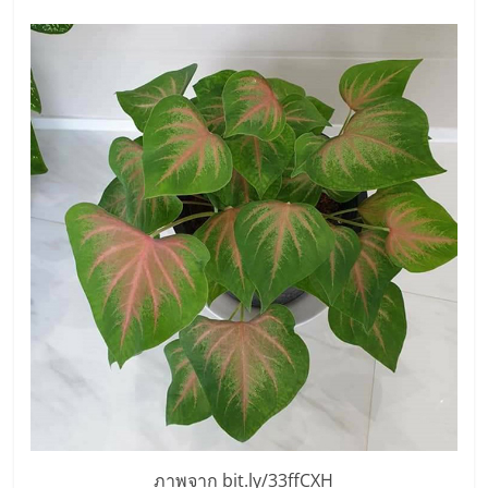
แฟ
รน
ไชส์,
รวม
แฟ
รน
ไชส์
ขาย
ภาพจาก bit.ly/33ffCXH