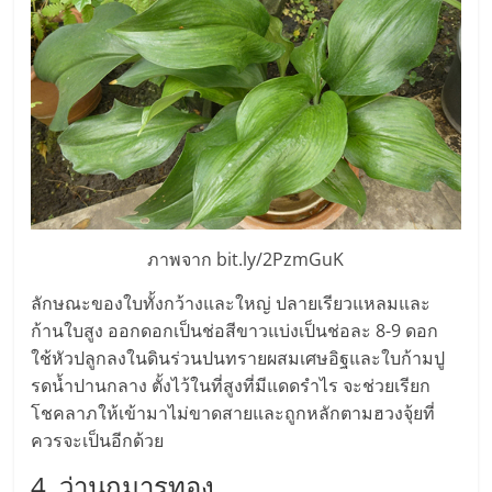
ลงทุน
และ
ขยาย
สา
ภาพจาก bit.ly/2PzmGuK
ขา
ลักษณะของใบทั้งกว้างและใหญ่ ปลายเรียวแหลมและ
แฟ
ก้านใบสูง ออกดอกเป็นช่อสีขาวแบ่งเป็นช่อละ 8-9 ดอก
ใช้หัวปลูกลงในดินร่วนปนทรายผสมเศษอิฐและใบก้ามปู
รดน้ำปานกลาง ตั้งไว้ในที่สูงที่มีแดดรำไร จะช่วยเรียก
รน
โชคลาภให้เข้ามาไม่ขาดสายและถูกหลักตามฮวงจุ้ยที่
ควรจะเป็นอีกด้วย
ไชส์,
4. ว่านกุมารทอง