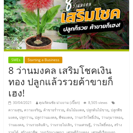
แห่ง
ประเทศไทย,
ThaiSMEsCenter,
รวม
SMEs
Starting a Business
8 ว่านมงคล เสริมโชคเงิน
ธุรกิจ
ทอง ปลูกแล้วรวยค้าขายก็
เอ
เฮง!
ส
30/04/2021
คุณรัตนชัย ม่วงงาม (เปี๊ยก)
8,505 views
,
,
,
,
,
ความสุข
ความเจริญ
ค้าขายร่ำรวย
ต้นไม้มงคล
ปลูกต้นไม้ขาย
ปลูกพืช
เอ็
,
,
,
,
,
,
มงคล
ปลูกว่าน
ปลูกว่านมงคล
พืชมงคล
ว่านกวักโพธิ์เงิน
ว่านกุมารทอง
,
,
,
,
,
ว่านมงคล
ว่านรวยล้นฟ้า
ว่านรวยไม่เลิก
ว่านเศรษฐี
ว่านโพธิ์ทอง
สร้าง
,
,
,
,
,
รายได้
สร้างอาชีพ
านกวักนางพญา
เศรษฐีก้านทอง
เศรษฐีเรือนนอก