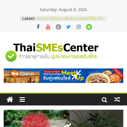
Skip
Saturday, August 8, 2026
to
content
Latest:
บริษัท Cybersecurity ในไทยที่ไหนดี?
วิธีเลือกผู้ให้บริการให้คุ้มค่าและตอบ
โจทย์ธุรกิจ
อยากหาเงินทุน เพิ่มสภาพคล่องให้ธุรกิจ
เริ่มยังไงให้ผ่านฉลุย
สัมมนาออนไลน์ โอกาสบริหารสถานี
"ศูนย์
บริการน้ำมัน Shell
สัมมนาลงทุน แฟรนไชส์ยอนนี่
ThaiFranchise Meet Up จับคู่แฟรน
รวม
ไชส์ ครั้งที่ 8
ร้านเครื่องเสียงคุณภาพสูง พร้อม
โซลูชันระบบภาพและเสียง
ข้อมูล
ธุรกิจ
SME