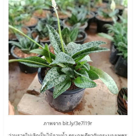
รน
ไชส์
ขาย
หน้า
บ้าน
ลงทุน
น้อย
คืน
ทุน
ไว,
ที่
ปรึกษา
การ
ลงทุน
และ
ขยาย
สา
ภาพจาก bit.ly/3e7l19r
ขา
แฟ
ว่านรวยไม่เลิกเป็นไม้อวบน้ำ ตระกูลเดียวกับกระบองเพชร