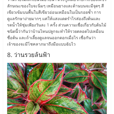
รน
ลักษณะของใบจะนิ่มๆ เหมือนยางและด้านบนจะมีจุดๆ สี
ไชส์,
เขียวเข้มบนพื้นใบสีเขียวอ่อนเหมือนใบเป็นรอยช้ำ การ
ศูนย์
ดูแลรักษาง่ายมากๆ แค่ให้แสงแดดรำไรส่องถึงต้นและ
รวม
รดน้ำให้ชุ่มเพียงวันละ 1 ครั้ง ส่วนความเชื่อเกี่ยวกับต้นไม้
แฟ
ชนิดนี้ว่ากันว่าบ้านไหนปลูกจะทำให้รวยตลอดไปเหมือน
รน
ชื่อต้น และถ้าเลี้ยงดูแลจนออกดอกเมื่อไร เชื่อกันว่า
ไชส์
เจ้าของจะมีโชคลาภมาถึงมือแบบฉับไว
พร้อม
ทำเล
8. ว่านรวยล้นฟ้า
สำหรับ
เปิด
ร้าน
ปรึกษา
ฟรี,
บริการ
พัฒนา
ระบบ
แฟ