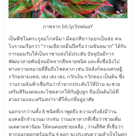
รน
ไชส์"
ภาพจาก bit.ly/3vwIaaY
เป็นพืชในตระกูลอโกลนีมา มีดอกสีขาวออกเป็นช่อ คน
โบราณเรียกว่า “ว่านเขียวหมื่นปีหรือว่านขันหมาก” ได้รับ
การยอมรับให้เป็นราชาแห่งไม้ประดับ ปัจจุบันมีการ
พัฒนาสายพันธุ์จนมีหลากสีหลายชนิด และตั้งชื่ออิงไป
ทางความหมายที่สื่อถึงโชคลาภ เช่น บัลลังก์ทองเศรษฐี,
กวักมหามงคล, เฮง เฮง เฮง, กวักเงิน กวักทอง เป็นต้น ซึ่ง
ว่านรวยล้นฟ้าเชื่อกันว่าถ้าหากประดับไว้ที่บ้าน จะช่วย
เสริมสิริมงคลและโชคลาภให้กับผู้ปลูก ถือเป็นต้นไม้ที่
สวยงามและเสริมสง่าราศีให้แก่ที่อยู่อาศัย
นอกจากว่านทั้ง 8 ชนิดที่เราพูดถึง ความจริงยังมีว่าน
มงคลอีกจำนวนมากเช่น ว่านมหาลาภที่เชื่อว่าช่วยเพิ่ม
เมตตามหานิยม ให้คนคอยช่วยเหลือ , ว่านสี่ทิศ ที่เชื่อว่า
หากออกดอกพร้อมกัน 4 ดอก จะประสบความสำเร็จในทุก