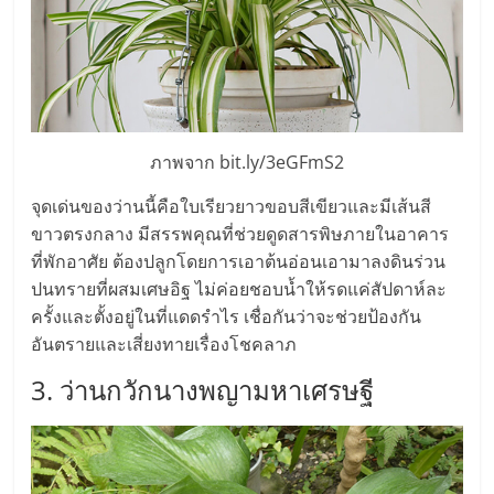
ลงทุน
น้อย
คืน
ภาพจาก bit.ly/3eGFmS2
จุดเด่นของว่านนี้คือใบเรียวยาวขอบสีเขียวและมีเส้นสี
ทุน
ขาวตรงกลาง มีสรรพคุณที่ช่วยดูดสารพิษภายในอาคาร
ที่พักอาศัย ต้องปลูกโดยการเอาต้นอ่อนเอามาลงดินร่วน
ไว,
ปนทรายที่ผสมเศษอิฐ ไม่ค่อยชอบน้ำให้รดแค่สัปดาห์ละ
ครั้งและตั้งอยู่ในที่แดดรำไร เชื่อกันว่าจะช่วยป้องกัน
ที่
อันตรายและเสี่ยงทายเรื่องโชคลาภ
3. ว่านกวักนางพญามหาเศรษฐี
ปรึกษา
การ