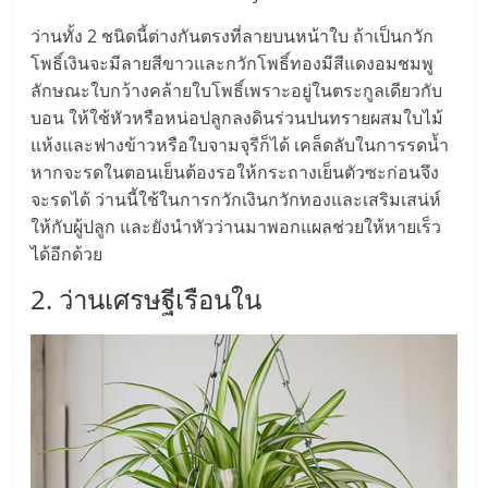
แฟ
ว่านทั้ง 2 ชนิดนี้ต่างกันตรงที่ลายบนหน้าใบ ถ้าเป็นกวัก
รน
โพธิ์เงินจะมีลายสีขาวและกวักโพธิ์ทองมีสีแดงอมชมพู
ลักษณะใบกว้างคล้ายใบโพธิ์เพราะอยู่ในตระกูลเดียวกับ
ไชส์
บอน ให้ใช้หัวหรือหน่อปลูกลงดินร่วนปนทรายผสมใบไม้
แห้งและฟางข้าวหรือใบจามจุรีก็ได้ เคล็ดลับในการรดน้ำ
แฟ
หากจะรดในตอนเย็นต้องรอให้กระถางเย็นตัวซะก่อนจึง
จะรดได้ ว่านนี้ใช้ในการกวักเงินกวักทองและเสริมเสน่ห์
รน
ให้กับผู้ปลูก และยังนำหัวว่านมาพอกแผลช่วยให้หายเร็ว
ได้อีกด้วย
ไชส์
2. ว่านเศรษฐีเรือนใน
ขาย
หน้า
บ้าน