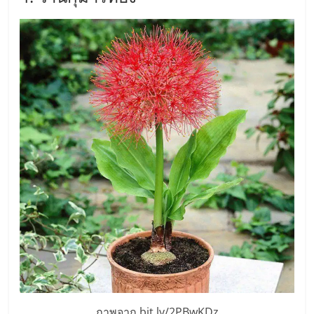
ศูนย์
รวม
แฟ
รน
ไชส์
พร้อม
ทำเล
สำหรับ
ภาพจาก bit.ly/2PBwKDz