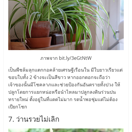
ไทย,
SMEs,
แฟ
รน
ไชส์,
ที่
ปรึกษา
แฟ
รน
ภาพจาก bit.ly/3eGtNtW
ไชส์,
เป็นพืชล้มลุกแตกกอคล้ายเศรษฐีเรือนใน มีใบยาวเรียวแต่
รวม
ขอบใบทั้ง 2 ข้างจะเป็นสีขาว หากออกดอกจะถือว่า
แฟ
เจ้าของนั้นมีโชคลาภและช่วยป้องกันอันตรายทั้งปวง ให้
รน
ปลูกโดยการแยกหน่อหรือนำไหลมาปลูกลงดินร่วนปน
ไชส์
ขาย
ทรายใหม่ ตั้งอยู่ในที่แดดไม่มาก รดน้ำพอชุ่มแต่ไม่ต้อง
แฟ
เปียกโชก
รน
7. ว่านรวยไม่เลิก
ไชส์
แฟ