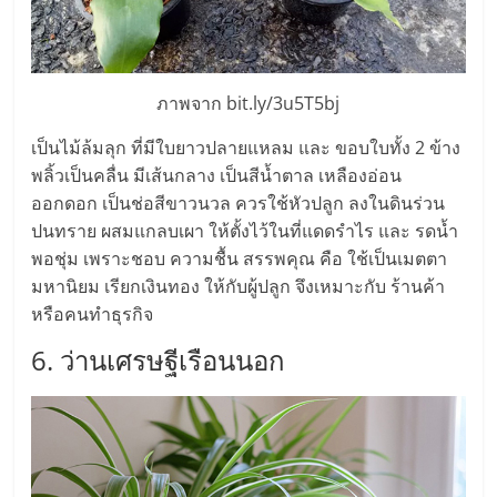
รน
ไชส์"
ภาพจาก bit.ly/3u5T5bj
"ศูนย์
เป็นไม้ล้มลุก ที่มีใบยาวปลายแหลม และ ขอบใบทั้ง 2 ข้าง
รวม
พลิ้วเป็นคลื่น มีเส้นกลาง เป็นสีน้ำตาล เหลืองอ่อน
ข้อมูล
ออกดอก เป็นช่อสีขาวนวล ควรใช้หัวปลูก ลงในดินร่วน
ธุรกิจ
ปนทราย ผสมแกลบเผา ให้ตั้งไว้ในที่แดดรำไร และ รดน้ำ
SME
แห่ง
พอชุ่ม เพราะชอบ ความชื้น สรรพคุณ คือ ใช้เป็นเมตตา
ประเทศไทย,
มหานิยม เรียกเงินทอง ให้กับผู้ปลูก จึงเหมาะกับ ร้านค้า
ThaiSMEsCenter,
หรือคนทำธุรกิจ
รวม
6. ว่านเศรษฐีเรือนนอก
ธุรกิจ
เอ
ส
เอ็
มอี