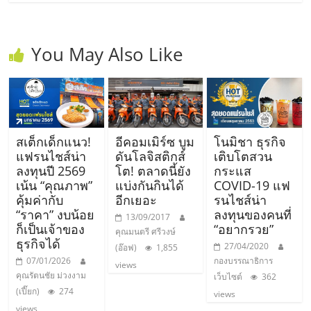
You May Also Like
สเต็กเด็กแนว!
อีคอมเมิร์ซ บูม
โนมิชา ธุรกิจ
แฟรนไชส์น่า
ดันโลจิสติกส์
เติบโตสวน
ลงทุนปี 2569
โต! ตลาดนี้ยัง
กระแส
เน้น “คุณภาพ”
แบ่งกันกินได้
COVID-19 แฟ
คุ้มค่ากับ
อีกเยอะ
รนไชส์น่า
“ราคา” งบน้อย
ลงทุนของคนที่
13/09/2017
ก็เป็นเจ้าของ
“อยากรวย”
คุณมนตรี ศรีวงษ์
ธุรกิจได้
27/04/2020
(อ๊อฟ)
1,855
07/01/2026
กองบรรณาธิการ
views
คุณรัตนชัย ม่วงงาม
เว็บไซต์
362
(เปี๊ยก)
274
views
views