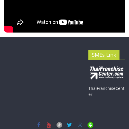
SMEs Link
ThaiFranchiseCent
er