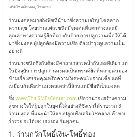
มอี
,
เสริมโชคเงินทอง
โชคลาภ
ไทย,
ว่านมงคลหมายถึงพืชที่นำมาซึ่งความเจริญ โชคลาภ
ความสุข โดยว่านแต่ละชนิดมีจุดเด่นที่แตกต่างและมี
SMEs,
คุณค่าทางความรู้สึกที่ต่างกันด้วย การปลูกว่านเพื่อให้ได้
มาซึ่งมงคล ผู้ปลูกต้องมีความเชื่อ ต้องบำรุงดูแลว่านเป็น
แฟ
อย่างดี
ว่านบางชนิดถึงกับต้องมีคาถาเวลารดน้ำกันเลยทีเดียว แต่
รน
ในปัจจุบันการปลูกว่านมงคลเป็นเทรนด์ฮิตที่หลายคนมอง
ข้ามเรื่องสรรพคุณหรือความวิเศษคนโบราณเชื่อ แต่ที่
ไชส์,
เหมือนกันคือว่านมงคลเหล่านี้ล้วนแต่มีชื่อที่เป็นมงคล
ซึ่ง
www.ThaiSMEsCenter.com
เชื่อว่าน่าจะสร้างความ
ที่
สุขทางใจให้ผู้ปลูกในยุคนี้ได้อย่างดีซึ่งเราได้รวบรวม 8
ว่านมงคล ที่แนะนำให้ลองปลูกเพื่อเสริมโชคลาภ ค้าขาย
ปรึกษา
ร่ำรวย จะได้เฮง เฮง เฮง กันทุกคน
1. ว่านกวักโพธิ์เงิน-โพธิ์ทอง