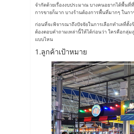
ไทย,
จำกัดด้วยเรื่องงบประมาณ บางคนอยากได้พื้นที
SMEs,
การขายก็มาก บางร้านต้องการพื้นที่มากๆ ใน
ก่อนที่จะพิจารณาถึงปัจจัยในการเลือกทำเลที่ตั้งร้
แฟ
ต้องตอบคำถามเหล่านี้ให้ได้ก่อนว่า ใครคือกลุ่ม
แบบไหน
รน
1.ลูกค้าเป้าหมาย
ไชส์,
ที่
ปรึกษา
แฟ
รน