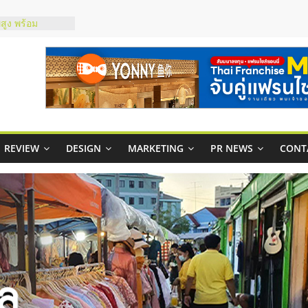
์ยอนนี่
p จับคู่แฟรน
สูง พร้อม
สียง
ในไทยที่ไหนดี?
้คุ้มค่าและตอบ
าพคล่องให้ธุรกิจ
REVIEW
DESIGN
MARKETING
PR NEWS
CONT
บริหารสถานี