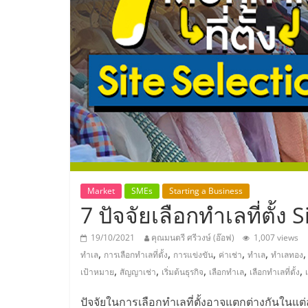
ประเทศไทย,
ThaiSMEsCenter
รวม
ธุรกิจ
เอ
ส
Market
SMEs
Starting a Business
7 ปัจจัยเลือกทำเลที่ตั้ง 
เอ็
19/10/2021
คุณมนตรี ศรีวงษ์ (อ๊อฟ)
1,007 views
,
,
,
,
,
ทำเล
การเลือกทำเลที่ตั้ง
การแข่งขัน
ค่าเช่า
ทำเล
ทำเลทอง
มอี
,
,
,
,
,
เป้าหมาย
สัญญาเช่า
เริ่มต้นธุรกิจ
เลือกทำเล
เลือกทำเลที่ตั้ง
เ
ปัจจัยในการเลือกทำเลที่ตั้งอาจแตกต่างกันในแ