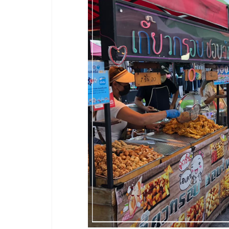
ไชส์
แฟ
รน
ไชส์
ขาย
หน้า
บ้าน
ลงทุน