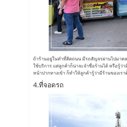
และ
ขยาย
สา
ขา
ถ้าร้านอยู่ในทำที่ติดถนน มีรถสัญจรผ่านไปมาตลอ
แฟ
ใช้บริการ แต่ลูกค้าก็น่าจะจำชื่อร้านได้ หรือรู้ว่
หน้าปากทางเข้า ก็ทำให้ลูกค้ารู้ว่ามีร้านของเราตั้
รน
4.ที่จอดรถ
ไชส์,
ศูนย์