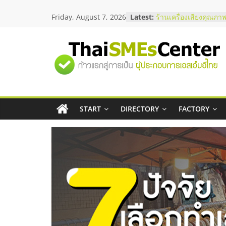
Skip
สัมมนาลงทุน แฟรนไชส
Friday, August 7, 2026
Latest:
to
ThaiFranchise Meet U
content
ไชส์ ครั้งที่ 8
ร้านเครื่องเสียงคุณภาพ
โซลูชันระบบภาพและเ
"ศูนย์
บริษัท Cybersecurity 
วิธีเลือกผู้ให้บริการให
โจทย์ธุรกิจ
รวม
อยากหาเงินทุน เพิ่มสภ
เริ่มยังไงให้ผ่านฉลุย
START
DIRECTORY
FACTORY
ข้อมูล
สัมมนาออนไลน์ โอกาส
บริการน้ำมัน Shell
ธุรกิจ
SME
แห่ง