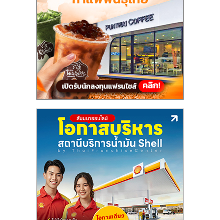
รน
ไชส์"
"ศูนย์
รวม
ข้อมูล
ธุรกิจ
SME
แห่ง
ประเทศไทย,
ThaiSMEsCenter,
รวม
ธุรกิจ
เอ
ส
เอ็
มอี