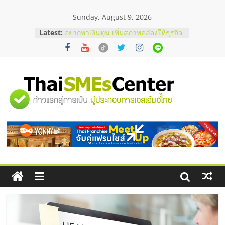
Skip
Sunday, August 9, 2026
to
content
Latest:
อยากหาเงินทุน เพิ่มสภาพคล่องให้ธุรกิจ
เริ่มยังไงให้ผ่านฉลุย
สัมมนาออนไลน์ โอกาสบริหารสถานี
บริการน้ำมัน Shell
สัมมนาลงทุน แฟรนไชส์ยอนนี่
ThaiFranchise Meet Up จับคู่แฟรน
"ศูนย์
ไชส์ ครั้งที่ 8
ร้านเครื่องเสียงคุณภาพสูง พร้อม
โซลูชันระบบภาพและเสียง
รวม
บริษัท Cybersecurity ในไทยที่ไหนดี?
วิธีเลือกผู้ให้บริการให้คุ้มค่าและตอบ
โจทย์ธุรกิจ
ข้อมูล
ธุรกิจ
SME