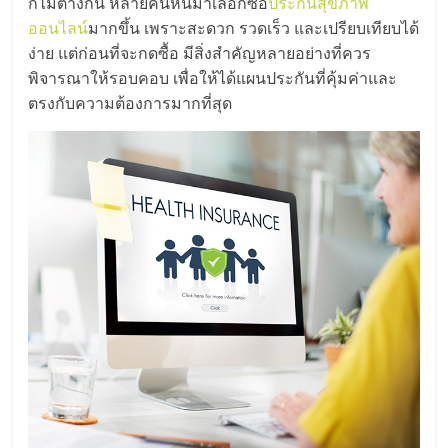
มอี
ก็ไม่ต่างกัน หลายคนหันมาเลือกซื้อ
ประกันสุขภาพ
ออนไลน์
มากขึ้น เพราะสะดวก รวดเร็ว และเปรียบเทียบได้
ง่าย แต่ก่อนที่จะกดซื้อ มีสิ่งสำคัญหลายอย่างที่ควร
ไทย,
พิจารณาให้รอบคอบ เพื่อให้ได้แผนประกันที่คุ้มค่าและ
ตรงกับความต้องการมากที่สุด
SMEs,
แฟ
รน
ไชส์,
ที่
ปรึกษา