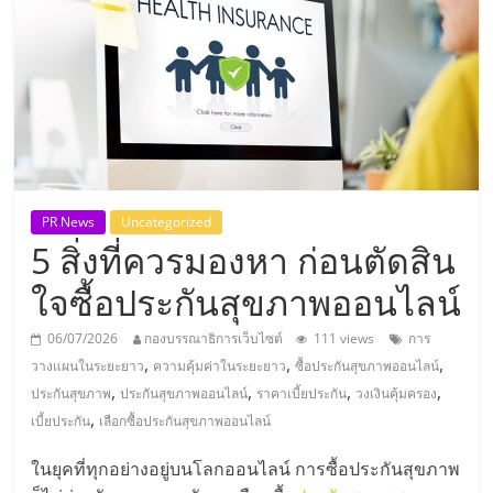
แห่ง
ประเทศไทย,
ThaiSMEsCenter,
รวม
PR News
Uncategorized
5 สิ่งที่ควรมองหา ก่อนตัดสิน
ธุรกิจ
ใจซื้อประกันสุขภาพออนไลน์
เอ
06/07/2026
กองบรรณาธิการเว็บไซต์
111 views
การ
,
,
,
วางแผนในระยะยาว
ความคุ้มค่าในระยะยาว
ซื้อประกันสุขภาพออนไลน์
ส
,
,
,
,
ประกันสุขภาพ
ประกันสุขภาพออนไลน์
ราคาเบี้ยประกัน
วงเงินคุ้มครอง
,
เบี้ยประกัน
เลือกซื้อประกันสุขภาพออนไลน์
เอ็
ในยุคที่ทุกอย่างอยู่บนโลกออนไลน์ การซื้อประกันสุขภาพ