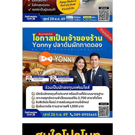
ไทย,
SMEs,
แฟ
รน
ไชส์,
ที่
ปรึกษา
แฟ
รน
ไชส์,
รวม
แฟ
รน
ไชส์
ขาย
แฟ
รน
ไชส์
แฟ