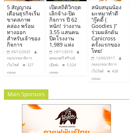
เปิด
5 สัญญาณ
เปิดสถิติวิกฤต
สนับสนุนน้อง
เตือนธุรกิจเริ่ม
เลิกจ้าง-ปิด
มะหมาทำดี
ร้าน
ขาดสภาพ
กิจการ ปี 62
“กู๊ดดี้ (
คล่อง พร้อม
หนัก! ว่างงาน
Goodies )”
ทางออก
3.55 แสนคน
ร่วมผลักดัน
ปรึกษา
สำหรับเจ้าของ
ปิดโรงงาน
Canicross
กิจการ
1,989 แห่ง
ครั้งแรกของ
ไทย!
ฟรี,
09/12/2025
19/11/2019
กองบรรณาธิการ
คุณมนตรี ศรีวงษ์
13/06/2017
กองบรรณาธิการ
เว็บไซต์
327
(อ๊อฟ)
5,524
บริการ
เว็บไซต์
428
views
views
views
พัฒนา
Main Sponsors
ระบบ
แฟ