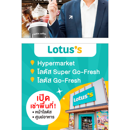
รน
ไชส์,
ศูนย์
รวม
แฟ
รน
ไชส์
พร้อม
ทำเล
สำหรับ
เปิด
ร้าน
ปรึกษา
ฟรี,
บริการ
พัฒนา
ระบบ
แฟ