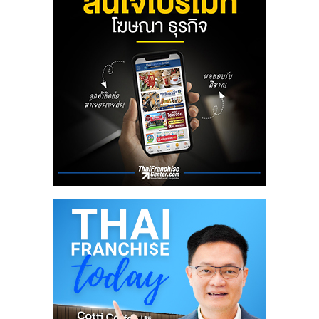
รน
ไชส์
ขาย
หน้า
บ้าน
ลงทุน
น้อย
คืน
ทุน
ไว,
ที่
ปรึกษา
การ
ลงทุน
และ
ขยาย
สา
ขา
แฟ