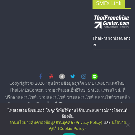
SMEs Link
ThaiFranchiseCent
er
Copyright © 2026
"ศูนย์รวมข้อมูลธุรกิจ SME แห่งประเทศไทย,
ThaiSMEsCenter, รวมธุรกิจเอสเอ็มอีไทย, SMEs, แฟรนไชส์, ที่
ปรึกษาแฟรนไชส์, รวมแฟรนไชส์ ขายแฟรนไชส์ แฟรนไชส์ขายหน้า
บ้าน ลงทุนน้อย คืนทุนไว, ที่ปรึกษาการลงทุนและขยายสาขาแฟรน
ไชส์, ศูนย์รวมแฟรนไชส์ พร้อมทำเลสำหรับเปิดร้าน ปรึกษาฟรี,
ไทยเอสเอ็มอีเซ็นเตอร์ ใช้คุกกี้เพื่อให้ท่านได้รับประสบการณ์การใช้งานที่
ดียิ่งขึ้น
บริการพัฒนาระบบแฟรนไชส์"
. All rights reserved.
อ่านนโยบายคุ้มครองข้อมูลส่วนบุคคล (Privacy Policy)
และ
นโยบาย
คุกกี้ (Cookie Policy)