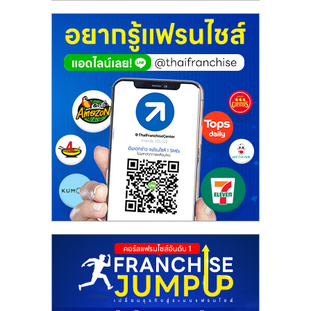
รน
ไชส์"