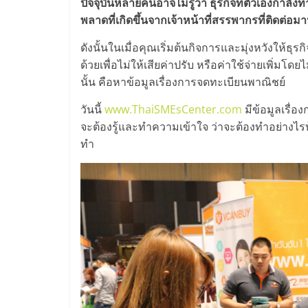
ไทย,
ปัจจุบันหลายคนอาจไม่รู้ว่า ธุรกิจที่ตัวเองกำลัง
พลาดที่เกิดขึ้นจากเจ้าหน้าที่สรรพากรที่ติดต่อ
SMEs,
ดังนั้นในเมื่อคุณเริ่มต้นกิจการและมุ่งหวังให้ธ
แฟ
ด้วยเพื่อไม่ให้เสียค่าปรับ หรือค่าใช้จ่ายเพิ่มโด
นั้น คือหาข้อมูลเรื่องการจดทะเบียนพาณิชย์
รน
วันนี้
www.ThaiSMEsCenter.com
มีข้อมูลเรื่อง
จะต้องรู้และทำความเข้าใจ ว่าจะต้องทำอย่างไรบ้า
ไชส์,
ทำ
ที่
ปรึกษา
แฟ
รน