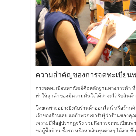
ไชส์,
รวม
แฟ
รน
ความสำคัญของการจดทะเบียนพ
ไชส์
การจดทะเบียนพาณิชย์คือหลักฐานทางการค้า ที่จะ
ขาย
ทำให้ลูกค้าของมีความมั่นใจได้ว่าจะได้รับสิน
โดยเฉพาะอย่างยิ่งกับร้านค้าออนไลน์ หรือร้านค้า
แฟ
เจ้าของร้านเลย แต่ถ้าพวกเขารับรู้ว่าร้านของคุ
เพราะมีที่อยู่ปรากฏจริง รวมถึงการจดทะเบียน
รน
ขอกู้ซื้อบ้าน ซื้อรถ หรือหาเงินทุนต่างๆ ได้ง่ายขึ้