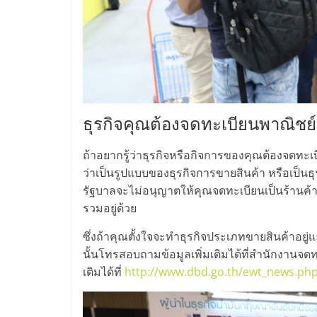
น้อย
คืน
ทุน
ธุรกิจคุณต้องจดทะเบียนพาณิชย์
ไว,
ถ้าอยากรู้ว่าธุรกิจหรือกิจการของคุณต้องจดทะเ
ที่
ว่าเป็นรูปแบบของธุรกิจการขายสินค้า หรือเป็นธุ
รัฐบาลจะไม่อนุญาตให้คุณจดทะเบียนเป็นร้านค้า
ปรึกษา
รวมอยู่ด้วย
ซึ่งถ้าคุณตั้งใจจะทำธุรกิจประเภทขายสินค้าอย
การ
นั้นโทรสอบถามข้อมูลเพิ่มเติมได้ที่สำนักงานจดทะ
เติมได้ที่
http://www.dbd.go.th/ewt_news.ph
ลงทุน