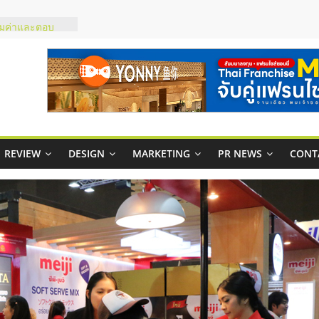
ในไทยที่ไหนดี?
้คุ้มค่าและตอบ
าพคล่องให้ธุรกิจ
บริหารสถานี
์ยอนนี่
p จับคู่แฟรน
REVIEW
DESIGN
MARKETING
PR NEWS
CONT
สูง พร้อม
สียง