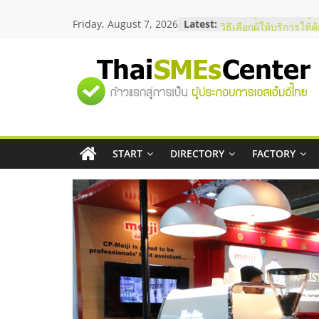
Skip
Friday, August 7, 2026
Latest:
บริษัท Cybersecurity 
to
วิธีเลือกผู้ให้บริการให
content
โจทย์ธุรกิจ
อยากหาเงินทุน เพิ่มสภ
"ศูนย์
เริ่มยังไงให้ผ่านฉลุย
สัมมนาออนไลน์ โอกาส
บริการน้ำมัน Shell
รวม
สัมมนาลงทุน แฟรนไชส
ThaiFranchise Meet U
ไชส์ ครั้งที่ 8
START
DIRECTORY
FACTORY
ข้อมูล
ร้านเครื่องเสียงคุณภาพ
โซลูชันระบบภาพและเ
ธุรกิจ
SME
แห่ง