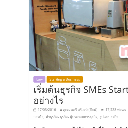
ประเทศไทย,
ThaiSMEsCenter
รวม
ธุรกิจ
เอ
ส
Law
Starting a Business
เริ่มต้นธุรกิจ SMEs Sta
เอ็
อย่างไร
มอี
17/03/2016
คุณมนตรี ศรีวงษ์ (อ๊อฟ)
17,528 views
,
,
,
,
การค้า
ทำธุรกิจ
ธุรกิจ
ผู้ประกอบการธุรกิจ
รูปแบบธุรกิจ