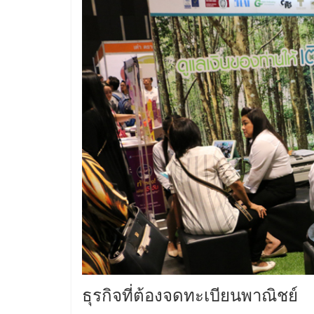
และ
ขยาย
สา
ขา
แฟ
รน
ไชส์,
ศูนย์
ธุรกิจที่ต้องจดทะเบียนพาณิชย์