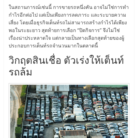
รน
ในสถานการณ์เช่นนี้ การขายรถหนึ่งคัน อาจไม่ใช่การทำ
ไชส์,
กำไรอีกต่อไป แต่เป็นเพียงการลดภาระ และระบายความ
ศูนย์
เสี่ยง โดยเมื่อธุรกิจเต็นท์รถไม่สามารถสร้างกำไรได้เพียง
รวม
พอในระยะยาว สุดท้ายการเลือก “ปิดกิจการ” จึงไม่ใช่
แฟ
เรื่องน่าประหลาดใจ แต่กลายเป็นทางเลือกสุดท้ายของผู้
รน
ประกอบการเต็นท์รถจำนวนมากในตลาดนี้
ไชส์
วิกฤตสินเชื่อ ตัวเร่งให้เต็นท์
พร้อม
ทำเล
รถล้ม
สำหรับ
เปิด
ร้าน
ปรึกษา
ฟรี,
บริการ
พัฒนา
ระบบ
แฟ