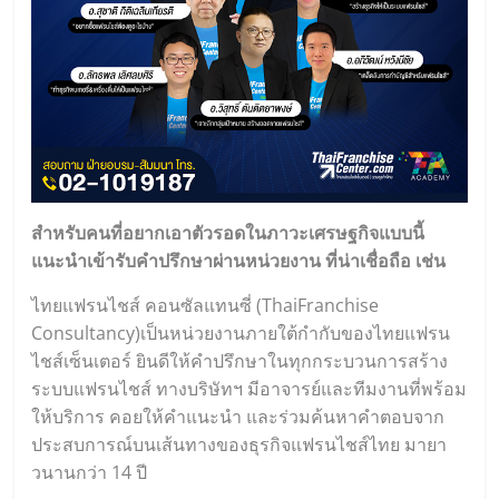
สำหรับคนที่อยากเอาตัวรอดในภาวะเศรษฐกิจแบบนี้
แนะนำเข้ารับคำปรึกษาผ่านหน่วยงาน ที่น่าเชื่อถือ เช่น
ไทยแฟรนไชส์ คอนซัลแทนซี่ (
ThaiFranchise
Consultancy
)เป็นหน่วยงานภายใต้กำกับของไทยแฟรน
ไชส์เซ็นเตอร์ ยินดีให้คำปรึกษาในทุกกระบวนการสร้าง
ระบบแฟรนไชส์ ทางบริษัทฯ มีอาจารย์และทีมงานที่พร้อม
ให้บริการ คอยให้คำแนะนำ และร่วมค้นหาคำตอบจาก
ประสบการณ์บนเส้นทางของธุรกิจแฟรนไชส์ไทย มายา
วนานกว่า 14 ปี