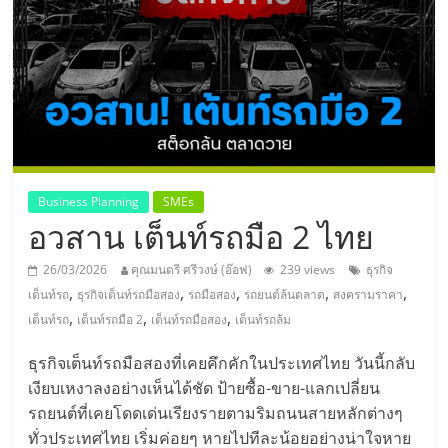
แห่ง
ประเทศไทย,
ThaiSMEsCenter,
รวม
Business Planning
SMEs
อวสาน เต็นท์รถมือ 2 ไทย
ธุรกิจ
26/03/2026
คุณมนตรี ศรีวงษ์ (อ๊อฟ)
239 views
ธุรกิจ
เอ
,
,
,
,
,
เต็นท์รถ
ธุรกิจเต็นท์รถมือสอง
รถมือสอง
รถยนต์ล้นตลาด
สงครามราคา
,
,
,
เต็นท์รถ
เต็นท์รถมือ 2
เต็นท์รถมือสอง
เต็นท์รถล้ม
ส
ธุรกิจเต็นท์รถมือสองที่เคยคึกคักในประเทศไทย วันนี้กลับ
เงียบเหงาลงอย่างเห็นได้ชัด ป้ายซื้อ-ขาย-แลกเปลี่ยน
เอ็
รถยนต์ที่เคยโดดเด่นเรียงรายตามริมถนนสายหลักต่างๆ
ทั่วประเทศไทย เริ่มค่อยๆ หายไปทีละน้อยอย่างน่าใจหาย