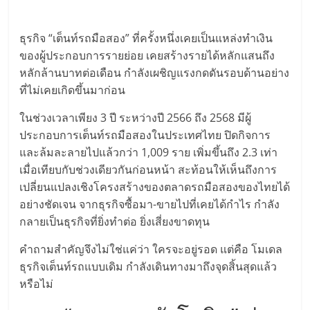
มอี
ไทย,
ธุรกิจ “เต็นท์รถมือสอง” ที่ครั้งหนึ่งเคยเป็นแหล่งทำเงิน
ของผู้ประกอบการรายย่อย เคยสร้างรายได้หลักแสนถึง
หลักล้านบาทต่อเดือน กำลังเผชิญแรงกดดันรอบด้านอย่าง
SMEs,
ที่ไม่เคยเกิดขึ้นมาก่อน
แฟ
ในช่วงเวลาเพียง 3 ปี ระหว่างปี 2566 ถึง 2568 มีผู้
ประกอบการเต็นท์รถมือสองในประเทศไทย ปิดกิจการ
รน
และล้มละลายไปแล้วกว่า 1,009 ราย เพิ่มขึ้นถึง 2.3 เท่า
เมื่อเทียบกับช่วงเดียวกันก่อนหน้า สะท้อนให้เห็นถึงการ
เปลี่ยนแปลงเชิงโครงสร้างของตลาดรถมือสองของไทยได้
ไชส์,
อย่างชัดเจน จากธุรกิจซื้อมา-ขายไปที่เคยได้กำไร กำลัง
กลายเป็นธุรกิจที่ยิ่งทำต่อ ยิ่งเสี่ยงขาดทุน
ที่
คำถามสำคัญจึงไม่ใช่แค่ว่า ใครจะอยู่รอด แต่คือ โมเดล
ปรึกษา
ธุรกิจเต็นท์รถแบบเดิม กำลังเดินทางมาถึงจุดสิ้นสุดแล้ว
หรือไม่