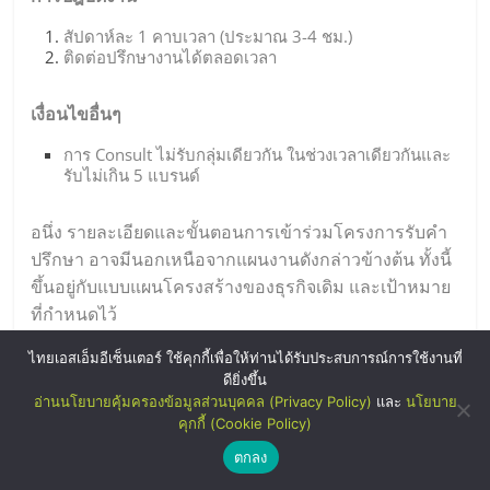
สัปดาห์ละ 1 คาบเวลา (ประมาณ 3-4 ชม.)
ติดต่อปรึกษางานได้ตลอดเวลา
เงื่อนไขอื่นๆ
การ Consult ไม่รับกลุ่มเดียวกัน ในช่วงเวลาเดียวกันและ
รับไม่เกิน 5 แบรนด์
อนึ่ง รายละเอียดและขั้นตอนการเข้าร่วมโครงการรับคำ
ปรึกษา อาจมีนอกเหนือจากแผนงานดังกล่าวข้างต้น ทั้งนี้
ขึ้นอยู่กับแบบแผนโครงสร้างของธุรกิจเดิม และเป้าหมาย
ที่กำหนดไว้
สอบถามเพิ่มเติม โทร.02-1019187
ไทยเอสเอ็มอีเซ็นเตอร์ ใช้คุกกี้เพื่อให้ท่านได้รับประสบการณ์การใช้งานที่
ดียิ่งขึ้น
ฝ่ายที่ปรึกษาโครงการ (ThaiFranchise
อ่านนโยบายคุ้มครองข้อมูลส่วนบุคคล (Privacy Policy)
และ
นโยบาย
คุกกี้ (Cookie Policy)
Consultancy
ตกลง