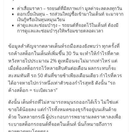
ค่าเสื่อมราคา – รถยนต์ที่มีสภาพเก่า มูลค่าจะลดลงทุกวัน
ดอกเบี้ยเงินทุน – รถส่วนใหญ่ซื้อเข้ามาในเต็นท์ จะมาจาก
เงินกู้หรือเงินทุนหมุนเวียน
ค่าดูแลและซ่อมบำรุง – รถยนต์ที่จอดไว้ในเต็นท์ ต้องมี
การดูแลและซ่อมบำรุงให้พร้อมขายตลอดเวลา
ข้อมูลสำคัญจากตลาดเต็นท์รถมือสองยังพบว่า ทุกครั้งที่
รถค้างสต็อกในเต็นท์เพิ่มขึ้น 30 วัน จะทำให้กำไรที่คาด
หวังหายไปประมาณ 2% ดูเหมือนจะไม่มากเท่าไหร่ แต่
เมื่อต้องสต็อกรถไว้หลายสิบคันต่อเดือน ผลกระทบก็จะ
สะสมทันที รถ 50 คันที่ขายช้าเพียงเดือนเดียว กำไรที่ควร
ได้อาจหายไปกว่าหนึ่งเท่าตัวของกำไรสุทธิ ดังนั้น “รถ
ค้างสต็อก = ระเบิดเวลา”
ดังนั้น เต็นท์รถที่ไม่สามารถหมุนรถออกได้เร็ว ไม่ใช่แค่
ขายได้น้อยลง แต่กำไรทั้งหมดของธุรกิจอยู่บนเส้นด้าย
ด้วย ในหลายกรณี ผู้ประกอบการพยายามลดราคาลงเพื่อ
ระบายสต็อกรถยนต์ที่จอดในเต็นท์ นั่นก็หมายถึงการ
ขายขาดทุนโดยตรง