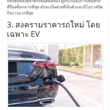
รน
แข่งขันของตลาดรถยนต์มือสอง ผู้ประกออบการเต็นท์รถ
ที่ถือสต็อกมากที่สุด มักจะเป็นฝ่ายที่เจ็บตัวและมีโอกาสปิด
กิจการมากที่สุด
ไชส์"
3. สงครามราคารถใหม่ โดย
"ศูนย์
เฉพาะ EV
รวม
ข้อมูล
ธุรกิจ
SME
แห่ง
ประเทศไทย,
ThaiSMEsCenter,
รวม
ธุรกิจ
เอ
ส
เอ็
มอี