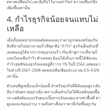
ตลาดเปลี่ยนไป และยิ่งถือไว้นานเท่าไหร่ ความเสี่ยงก็ยิ่ง
รน
เพิ่มขึ้นเท่านั้น
ไชส์
ขาย
4. กำไรธุรกิจน้อยจนแทบไม่
หน้า
บ้าน
เหลือ
ลงทุน
น้อย
เมื่อทั้งยอดขายรถยนต์ลดลงและราคาถูกกดลงพร้อมกัน
คืน
สิ่งที่หายไปอย่างรวดเร็วที่สุด คือ “กำไร” ธุรกิจเต็นท์รถที่
ทุน
เคยพออยู่ได้จากการหมุนรอบเร็ว เริ่มเข้าสู่ภาวะที่ขายก็
ไว,
แทบไม่เหลือกำไร ตัวเลขสะท้อนให้เห็นภาพนี้ได้ชัดเจน
ที่
กำไรสุทธิของธุรกิจเคยอยู่ที่ราวๆ 1% ในปี 2562 แต่พอมา
ปรึกษา
ในช่วงปี 2567–2568 ลดลงเหลือเพียงประมาณ 0.5–0.6%
การ
เท่านั้น
ลงทุน
และ
ตัวเลขที่ดูเหมือนเล็กน้อยนี้ สำหรับธุรกิจที่มีต้นทุนสูง กลับ
ขยาย
ถือว่าอันตรายอย่างยิ่ง เพราะเต็นท์รถไม่ได้มีแค่ต้นทุนซื้อ
สา
รถ แต่ยังต้องแบกรับดอกเบี้ยจากเงินลงทุน ค่าเช่าพื้นที่ ค่า
ขา
ดูแลและซ่อมบำรุง รวมถึงค่าเสื่อมราคาที่เกิดขึ้นทุกวัน
แฟ