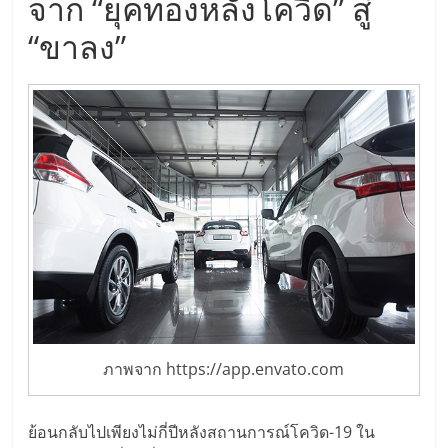
แฟ
จาก “ยุคทองหลังโควิด” สู่
“ขาลง”
รน
ไชส์,
รวม
แฟ
รน
ไชส์
ภาพจาก https://app.envato.com
ขาย
ย้อนกลับไปเพียงไม่กี่ปีหลังสถานการณ์โควิด-19 ใน