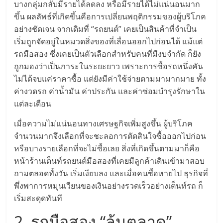
บางกลุ่มกลับมีรายได้ลดลง หรือมีรายได้ไม่แน่นอนมาก
ศูนย์
ขึ้น ผลลัพธ์ที่เกิดขึ้นคือการเปลี่ยนพฤติกรรมของผู้บริโภค
อย่างชัดเจน จากเดิมที่ “รถยนต์” เคยเป็นสินค้าที่จำเป็น
รวม
เริ่มถูกจัดอยู่ในหมวดสิ่งของที่เลื่อนออกไปก่อนได้ แม้แต่
รถมือสอง ซึ่งเคยเป็นตัวเลือกสำหรับคนที่มีงบจำกัด ก็ยัง
แฟ
ถูกมองว่าเป็นภาระในระยะยาว เพราะการซื้อรถหนึ่งคัน
ไม่ได้จบแค่ราคาซื้อ แต่ยังมีค่าใช้จ่ายตามมามากมาย ทั้ง
รน
ค่างวดรถ ค่าน้ำมัน ค่าประกัน และค่าซ่อมบำรุงรักษาใน
แต่ละเดือน
ไชส์
เมื่อความไม่แน่นอนทางเศรษฐกิจเพิ่มสูงขึ้น ผู้บริโภค
จำนวนมากจึงเลือกที่จะชะลอการตัดสินใจซื้อออกไปก่อน
พร้อม
หรือบางรายเลือกที่จะไม่ซื้อเลย สิ่งที่เกิดขึ้นตามมาก็คือ
หน้าร้านเต็นท์รถยนต์มือสองที่เคยมีลูกค้าเดินเข้ามาสอบ
ทำเล
ถามตลอดทั้งวัน เริ่มเงียบลง และเมื่อคนซื้อหายไป ธุรกิจที่
พึ่งพาการหมุนเวียนของเงินอย่างรวดเร็วอย่างเต็นท์รถ ก็
เริ่มสะดุดทันที
สำหรับ
2. รถมือสอง “ล้นตลาด”