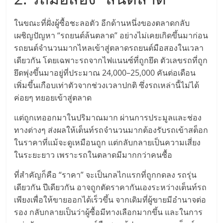
เปิด
ในขณะที่ฝั่งผู้ซื้อชะลอตัว อีกด้านหนึ่งของตลาดกลับ
ร้าน
เผชิญปัญหา “รถยนต์ล้นตลาด” อย่างไม่เคยเกิดขึ้นมาก่อน
รถยนต์จำนวนมากไหลเข้าสู่ตลาดรถยนต์มือสองในเวลา
ปรึกษา
เดียวกัน โดยเฉพาะรถจากไฟแนนซ์ที่ถูกยึด ตัวเลขรถที่ถูก
ยึดพุ่งขึ้นมาอยู่ที่ประมาณ 24,000–25,000 คันต่อเดือน
เพิ่มขึ้นเกือบเท่าตัวจากช่วงเวลาปกติ ซึ่งรถเหล่านี้ไม่ได้
ฟรี,
ค่อยๆ ทยอยเข้าสู่ตลาด
บริการ
แต่ถูกเทออกมาในปริมาณมาก ผ่านการประมูลและช่อง
ทางต่างๆ ส่งผลให้เต็นท์รถจำนวนมากต้องรับรถเข้าสต็อก
พัฒนา
ในราคาที่แม้จะดูเหมือนถูก แต่กลับกลายเป็นความเสี่ยง
ในระยะยาว เพราะรถในตลาดมีมากกว่าคนซื้อ
ระบบ
ที่สำคัญก็คือ “ราคา” จะเป็นกลไกแรกที่ถูกกดลง รถรุ่น
เดียวกัน ปีเดียวกัน อาจถูกตัดราคากันเองระหว่างเต็นท์รถ
แฟ
เพียงเพื่อให้ขายออกได้เร็วขึ้น จากเดิมที่ผู้ขายมีอำนาจต่อ
รอง กลับกลายเป็นว่าผู้ซื้อมีทางเลือกมากขึ้น และในการ