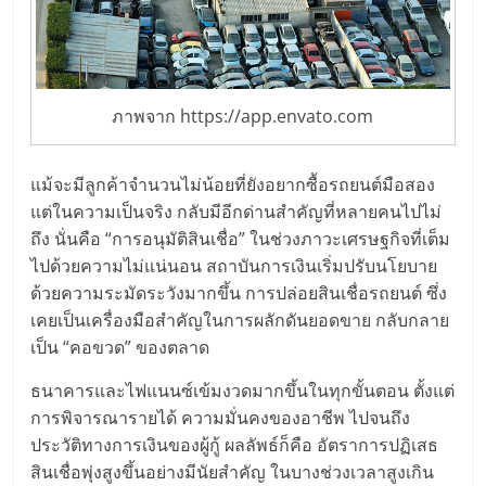
รน
ไชส์"
ภาพจาก https://app.envato.com
แม้จะมีลูกค้าจำนวนไม่น้อยที่ยังอยากซื้อรถยนต์มือสอง
แต่ในความเป็นจริง กลับมีอีกด่านสำคัญที่หลายคนไปไม่
ถึง นั่นคือ “การอนุมัติสินเชื่อ” ในช่วงภาวะเศรษฐกิจที่เต็ม
ไปด้วยความไม่แน่นอน สถาบันการเงินเริ่มปรับนโยบาย
ด้วยความระมัดระวังมากขึ้น การปล่อยสินเชื่อรถยนต์ ซึ่ง
เคยเป็นเครื่องมือสำคัญในการผลักดันยอดขาย กลับกลาย
เป็น “คอขวด” ของตลาด
ธนาคารและไฟแนนซ์เข้มงวดมากขึ้นในทุกขั้นตอน ตั้งแต่
การพิจารณารายได้ ความมั่นคงของอาชีพ ไปจนถึง
ประวัติทางการเงินของผู้กู้ ผลลัพธ์ก็คือ อัตราการปฏิเสธ
สินเชื่อพุ่งสูงขึ้นอย่างมีนัยสำคัญ ในบางช่วงเวลาสูงเกิน