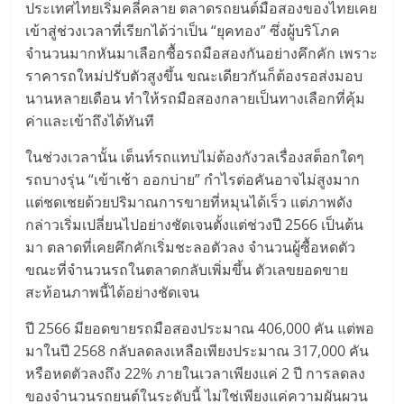
แฟ
ประเทศไทยเริ่มคลี่คลาย ตลาดรถยนต์มือสองของไทยเคย
เข้าสู่ช่วงเวลาที่เรียกได้ว่าเป็น “ยุคทอง” ซึ่งผู้บริโภค
รน
จำนวนมากหันมาเลือกซื้อรถมือสองกันอย่างคึกคัก เพราะ
ราคารถใหม่ปรับตัวสูงขึ้น ขณะเดียวกันก็ต้องรอส่งมอบ
ไชส์
นานหลายเดือน ทำให้รถมือสองกลายเป็นทางเลือกที่คุ้ม
ค่าและเข้าถึงได้ทันที
แฟ
ในช่วงเวลานั้น เต็นท์รถแทบไม่ต้องกังวลเรื่องสต็อกใดๆ
รถบางรุ่น “เข้าเช้า ออกบ่าย” กำไรต่อคันอาจไม่สูงมาก
รน
แต่ชดเชยด้วยปริมาณการขายที่หมุนได้เร็ว แต่ภาพดัง
กล่าวเริ่มเปลี่ยนไปอย่างชัดเจนตั้งแต่ช่วงปี 2566 เป็นต้น
ไชส์
มา ตลาดที่เคยคึกคักเริ่มชะลอตัวลง จำนวนผู้ซื้อหดตัว
ขณะที่จำนวนรถในตลาดกลับเพิ่มขึ้น ตัวเลขยอดขาย
ขาย
สะท้อนภาพนี้ได้อย่างชัดเจน
ปี 2566 มียอดขายรถมือสองประมาณ 406,000 คัน แต่พอ
หน้า
มาในปี 2568 กลับลดลงเหลือเพียงประมาณ 317,000 คัน
หรือหดตัวลงถึง 22% ภายในเวลาเพียงแค่ 2 ปี การลดลง
บ้าน
ของจำนวนรถยนต์ในระดับนี้ ไม่ใช่เพียงแค่ความผันผวน