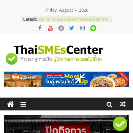
Skip
Friday, August 7, 2026
to
content
Latest:
บริษัท Cybersecurity ในไทยที่ไหนดี?
วิธีเลือกผู้ให้บริการให้คุ้มค่าและตอบ
โจทย์ธุรกิจ
อยากหาเงินทุน เพิ่มสภาพคล่องให้ธุรกิจ
เริ่มยังไงให้ผ่านฉลุย
สัมมนาออนไลน์ โอกาสบริหารสถานี
"ศูนย์
บริการน้ำมัน Shell
สัมมนาลงทุน แฟรนไชส์ยอนนี่
ThaiFranchise Meet Up จับคู่แฟรน
รวม
ไชส์ ครั้งที่ 8
ร้านเครื่องเสียงคุณภาพสูง พร้อม
โซลูชันระบบภาพและเสียง
ข้อมูล
ธุรกิจ
SME