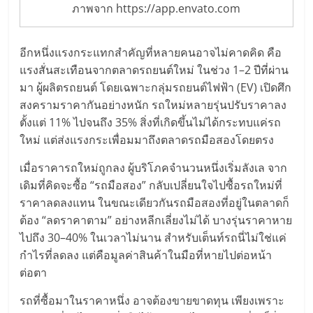
ไทย,
ภาพจาก https://app.envato.com
SMEs,
แฟ
รน
อีกหนึ่งแรงกระแทกสำคัญที่หลายคนอาจไม่คาดคิด คือ
ไชส์,
แรงสั่นสะเทือนจากตลาดรถยนต์ใหม่ ในช่วง 1–2 ปีที่ผ่าน
ที่
มา ผู้ผลิตรถยนต์ โดยเฉพาะกลุ่มรถยนต์ไฟฟ้า (EV) เปิดศึก
ปรึกษา
สงครามราคากันอย่างหนัก รถใหม่หลายรุ่นปรับราคาลง
แฟ
ตั้งแต่ 11% ไปจนถึง 35% สิ่งที่เกิดขึ้นไม่ได้กระทบแค่รถ
รน
ใหม่ แต่ส่งแรงกระเพื่อมมาถึงตลาดรถมือสองโดยตรง
ไชส์,
เมื่อราคารถใหม่ถูกลง ผู้บริโภคจำนวนหนึ่งเริ่มลังเล จาก
รวม
เดิมที่คิดจะซื้อ “รถมือสอง” กลับเปลี่ยนใจไปซื้อรถใหม่ที่
แฟ
รน
ราคาลดลงแทน ในขณะเดียวกันรถมือสองที่อยู่ในตลาดก็
ไชส์
ต้อง “ลดราคาตาม” อย่างหลีกเลี่ยงไม่ได้ บางรุ่นราคาหาย
ขาย
ไปถึง 30–40% ในเวลาไม่นาน สำหรับเต็นท์รถนี่ไม่ใช่แค่
แฟ
กำไรที่ลดลง แต่คือมูลค่าสินค้าในมือที่หายไปต่อหน้า
รน
ต่อตา
ไชส์
รถที่ซื้อมาในราคาหนึ่ง อาจต้องขายขาดทุน เพียงเพราะ
แฟ