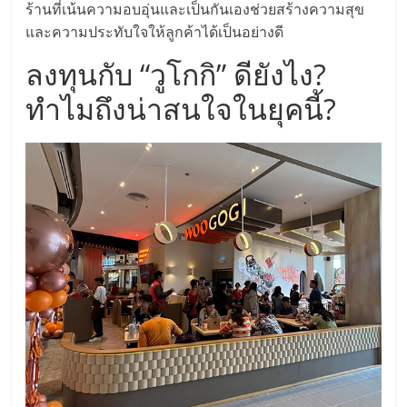
ร้านที่เน้นความอบอุ่นและเป็นกันเองช่วยสร้างความสุข
ศูนย์
และความประทับใจให้ลูกค้าได้เป็นอย่างดี
รวม
ลงทุนกับ “วูโกกิ” ดียังไง?
ทำไมถึงน่าสนใจในยุคนี้?
แฟ
รน
ไชส์
พร้อม
ทำเล
สำหรับ