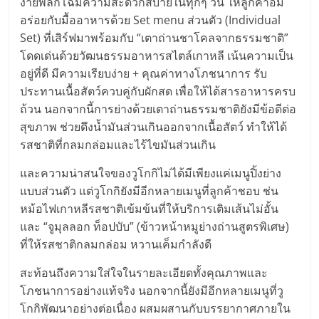
ง่ายพลิกโฉมความสะดวกสบายในทุกๆ วัน ให้ลูกค้าอิ่ม
ลงทุน
อร่อยกับมื้ออาหารด้วย Set menu ส่วนตัว (Individual
Set) ที่เสิร์ฟมาพร้อมกับ “เตาถ่านชาโคลจากธรรมชาติ”
และ
โดดเด่นด้วยวัฒนธรรมอาหารสไตล์เกาหลี เน้นความเป็น
อยู่ที่ดี มีความเรียบง่าย + คุณค่าทางโภชนาการ รับ
ประทานเนื้อสัตว์ควบคู่กับผักสด เพื่อให้ได้สารอาหารครบ
ขยาย
ถ้วน นอกจากนี้การย่างด้วยเตาถ่านธรรมชาติยังมีข้อดีต่อ
สุขภาพ ช่วยดึงน้ำมันส่วนเกินออกจากเนื้อสัตว์ ทำให้ได้
สา
รสชาติที่กลมกล่อมและไร้ไขมันส่วนเกิน
ขา
และความน่าสนใจของวูโกกิไม่ได้มีเพียงแค่เมนูปิ้งย่าง
แบบส่วนตัว แต่วูโกกิยังมีอีกหลายเมนูที่ลูกค้าชอบ ช่น
หม้อไฟเกาหลีรสชาติเข้มข้นที่ให้บริการเติมเส้นไม่อั้น
แฟ
และ “จูมุลลอก ท็อปบับ” (ข้าวหน้าหมูย่างถ่านสูตรพิเศษ)
ที่ให้รสชาติกลมกล่อม หวานเค็มกำลังดี
รน
สะท้อนถึงความใส่ใจในรายละเอียดทั้งคุณภาพและ
ไชส์,
โภชนาการอย่างแท้จริง นอกจากนี้ยังมีอีกหลายเมนูที่วู
โกกิพัฒนาอย่างต่อเนื่อง ผสมผสานกับบรรยากาศภายใน