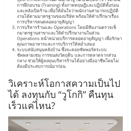
รน
การฝึกอบรม (Training) ทั้งภาคทฤษฎีและปฏิบัติทั้งก่อน
และหลังเปิดร้าน เพื่อให้มั่นใจว่าพนักงานสามารถปฏิบัติ
ไชส์"
งานได้ตามมาตรฐานของบริษัท พร้อมให้คำปรึกษาเรื่อง
การบริหารคนตลอดอายุสัญญา
การบริหารร้านและ Operations โดยมีทีมงานตรวจเช็
กมาตรฐานสาขาและให้คำปรึกษางานในส่วน
"ศูนย์
Operations หน้าหน่วยบริการตลอดอายุสัญญา เพื่อรักษา
รวม
คุณภาพอาหารและการบริการให้สม่ำเสมอ
ข้อมูล
ระบบสนับสนุนหลังบ้าน ซึ่งจะคอยซัพพอร์ตระบบ
ธุรกิจ
ซัพพลายเชน การขนส่งวัตถุดิบ และการตลาดจากส่วน
กลาง ช่วยให้ผู้ลงทุนบริหารร้านได้อย่างมืออาชีพโดยไม่
SME
ต้องมีประสบการณ์มาก่อน
แห่ง
ประเทศไทย,
วิเคราะห์โอกาสความเป็นไป
ThaiSMEsCenter,
รวม
ได้ ลงทุนกับ “วูโกกิ” คืนทุน
ธุรกิจ
เร็วแค่ไหน?
เอ
ส
เอ็
มอี