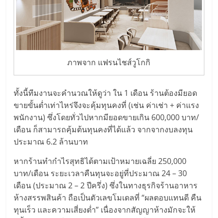
รน
ไชส์,
ศูนย์
รวม
แฟ
ภาพจาก แฟรนไชส์วูโกกิ
รน
ไชส์
พร้อม
ทั้งนี้ทีมงานจะคำนวณให้ดูว่า ใน 1 เดือน ร้านต้องมียอด
ทำเล
ขายขั้นต่ำเท่าไหร่จึงจะคุ้มทุนคงที่ (เช่น ค่าเช่า + ค่าแรง
สำหรับ
พนักงาน) ซึ่งโดยทั่วไปหากมียอดขายเกิน 600,000 บาท/
เปิด
เดือน ก็สามารถคุ้มต้นทุนคงที่ได้แล้ว จากจากงบลงทุน
ร้าน
ประมาณ 6.2 ล้านบาท
ปรึกษา
ฟรี,
หากร้านทำกำไรสุทธิได้ตามเป้าหมายเฉลี่ย 250,000
บริการ
บาท/เดือน ระยะเวลาคืนทุนจะอยู่ที่ประมาณ 24 – 30
พัฒนา
เดือน (ประมาณ 2 – 2 ปีครึ่ง) ซึ่งในทางธุรกิจร้านอาหาร
ระบบ
ห้างสรรพสินค้า ถือเป็นตัวเลขโมเดลที่ “ผลตอบแทนดี คืน
แฟ
ทุนเร็ว และความเสี่ยงต่ำ” เนื่องจากสัญญาห้างมักจะให้