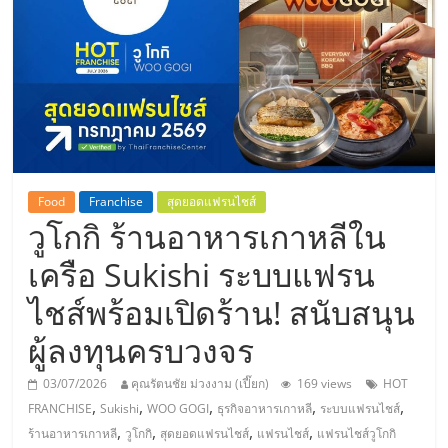
แห่ง
ประเทศไทย,
ThaiSMEsCenter,
รวม
Food
Franchise
สุดยอดแฟรนไชส์
วูโกกิ ร้านอาหารเกาหลีใน
ธุรกิจ
เครือ Sukishi ระบบแฟรน
เอ
ไชส์พร้อมเปิดร้าน! สนับสนุน
ส
ผู้ลงทุนครบวงจร
03/07/2026
คุณรัตนชัย ม่วงงาม (เปี๊ยก)
169 views
HOT
เอ็
,
,
,
,
,
FRANCHISE
Sukishi
WOO GOGI
ธุรกิจอาหารเกาหลี
ระบบแฟรนไชส์
,
,
,
,
ร้านอาหารเกาหลี
วูโกกิ
สุดยอดแฟรนไชส์
แฟรนไชส์
แฟรนไชส์วูโกกิ