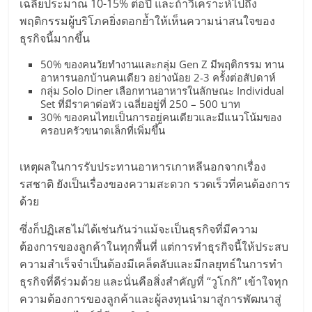
แฟ
เฉลี่ยประมาณ 10-15% ต่อปี และถ้าวิเคราะห์ไปถึง
พฤติกรรมผู้บริโภคยิ่งตอกย้ำให้เห็นความน่าสนใจของ
รน
ธุรกิจนี้มากขึ้น
ไชส์
50% ของคนวัยทำงานและกลุ่ม Gen Z มีพฤติกรรม ทาน
อาหารนอกบ้านคนเดียว อย่างน้อย 2-3 ครั้งต่อสัปดาห์
กลุ่ม Solo Diner เลือกทานอาหารในลักษณะ Individual
แฟ
Set ที่มีราคาต่อหัว เฉลี่ยอยู่ที่ 250 – 500 บาท
30% ของคนไทยเป็นการอยู่คนเดียวและมีแนวโน้มของ
ครอบครัวขนาดเล็กที่เพิ่มขึ้น
รน
เหตุผลในการรับประทานอาหารเกาหลีนอกจากเรื่อง
ไชส์
รสชาติ ยังเป็นเรื่องของความสะดวก รวดเร็วที่คนต้องการ
ด้วย
ขาย
ซึ่งก็ปฏิเสธไม่ได้เช่นกันว่าแม้จะเป็นธุรกิจที่มีความ
ต้องการของลูกค้าในทุกพื้นที่ แต่การทำธุรกิจนี้ให้ประสบ
หน้า
ความสำเร็จจำเป็นต้องมีเคล็ดลับและมีกลยุทธ์ในการทำ
ธุรกิจที่ดีร่วมด้วย และนั่นคือสิ่งสำคัญที่ “วูโกกิ” เข้าใจทุก
บ้าน
ความต้องการของลูกค้าและผู้ลงทุนนำมาสู่การพัฒนาสู่