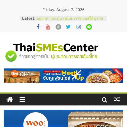
Skip
Friday, August 7, 2026
to
content
Latest:
บริษัท Cybersecurity ในไทยที่ไหนดี?
วิธีเลือกผู้ให้บริการให้คุ้มค่าและตอบ
โจทย์ธุรกิจ
อยากหาเงินทุน เพิ่มสภาพคล่องให้ธุรกิจ
เริ่มยังไงให้ผ่านฉลุย
สัมมนาออนไลน์ โอกาสบริหารสถานี
"ศูนย์
บริการน้ำมัน Shell
สัมมนาลงทุน แฟรนไชส์ยอนนี่
ThaiFranchise Meet Up จับคู่แฟรน
รวม
ไชส์ ครั้งที่ 8
ร้านเครื่องเสียงคุณภาพสูง พร้อม
โซลูชันระบบภาพและเสียง
ข้อมูล
ธุรกิจ
SME