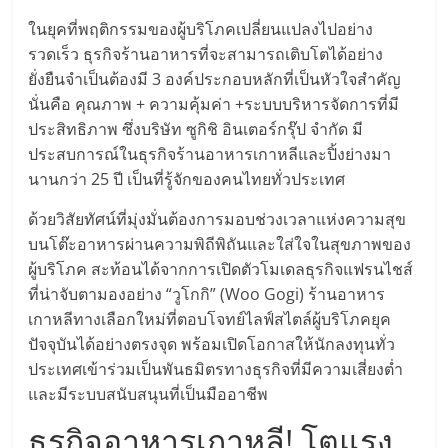
มอี
ในยุคที่พฤติกรรมของผู้บริโภคเปลี่ยนแปลงไปอย่าง
ไทย,
รวดเร็ว ธุรกิจร้านอาหารที่จะสามารถเติบโตได้อย่าง
ยั่งยืนจำเป็นต้องมี 3 องค์ประกอบหลักที่เป็นหัวใจสำคัญ
นั่นคือ คุณภาพ + ความคุ้มค่า +ระบบบริหารจัดการที่มี
SMEs,
ประสิทธิภาพ ซึ่งบริษัท ซูกิชิ อินเตอร์กรุ๊ป จำกัด มี
ประสบการณ์ในธุรกิจร้านอาหารเกาหลีและปิ้งย่างมา
แฟ
นานกว่า 25 ปี เป็นที่รู้จักของคนไทยทั่วประเทศ
รน
ด้วยวิสัยทัศน์ที่มุ่งมั่นต้องการมอบช่วงเวลาแห่งความสุข
บนโต๊ะอาหารผ่านความพิถีพิถันและใส่ใจในสุขภาพของ
ผู้บริโภค สะท้อนได้จากการเปิดตัวโมเดลธุรกิจแฟรนไชส์
ไชส์,
ที่น่าจับตามองอย่าง “วูโกกิ” (Woo Gogi) ร้านอาหาร
เกาหลีทางเลือกใหม่ที่ตอบโจทย์ไลฟ์สไตล์ผู้บริโภคยุค
ที่
ปัจจุบันได้อย่างตรงจุด พร้อมเปิดโอกาสให้นักลงทุนทั่ว
ประเทศเข้าร่วมเป็นพันธมิตรทางธุรกิจที่มีความเสี่ยงต่ำ
ปรึกษา
และมีระบบสนับสนุนที่เป็นมืออาชีพ
ธุรกิจอาหารเกาหลี! โตแรง