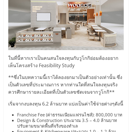
ไทย,
SMEs,
แฟ
รน
ไชส์,
ที่
ปรึกษา
แฟ
รน
ในที่นี้หากเราเป็นคนสนใจลงทุนกับวูโกกิย่อมต้องอยาก
ไชส์,
เห็นโครงสร้าง Feasibility Study
รวม
**ซึ่งในบทความนี้เราได้ลองยกมาเป็นตัวอย่างเท่านั้น ซึ่ง
แฟ
เป็นตัวเลขที่ประมาณการ หากท่านใดที่สนใจลงทุนจริง
รน
ควรศึกษารายละเอียดที่เป็นตัวเลขชัดเจนจากวูโกกิ**
ไชส์
ขาย
เริ่มจากงบลงทุน 6.2 ล้านบาท แบ่งเป็นค่าใช้จ่ายต่างๆดังนี้
แฟ
รน
Franchise Fee (ค่าธรรมเนียมแฟรนไชส์): 800,000 บาท
Design & Construction ประมาณ 3.5 – 4.0 ล้านบาท
ไชส์
ปรับตามขนาดพื้นที่จริงของทำเล
แฟ
Equipment & Kitchenware ประมาณ 1.0 – 1.2 ล้าน