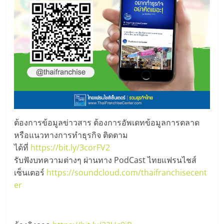
ต้องการข้อมูลข่าวสาร ต้องการอัพเดทข้อมูลการตลาด
หรือแนวทางการทำธุรกิจ ติดตาม
ได้ที่
https://bit.ly/3corFV2
รับฟังบทความต่างๆ ผ่านทาง PodCast ไทยแฟรนไชส์
เซ็นเตอร์
https://soundcloud.com/thaifranchisecent
er