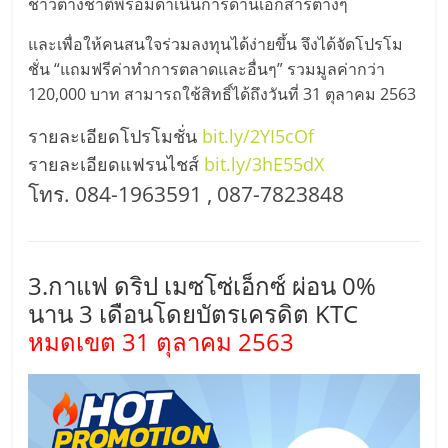
ชาวต่างชาติพร้อมดำเนินการด้านเอกสารต่างๆ
ศูนย์
และเพื่อให้คนสนใจร่วมลงทุนได้ง่ายขึ้น จึงได้จัดโปรโม
รวม
ชั่น “แถมฟรีค่าทำการตลาดและอื่นๆ” รวมมูลค่ากว่า
120,000 บาท สามารถใช้สิทธิ์ได้ถึงวันที่ 31 ตุลาคม 2563
แฟ
รายละเอียดโปรโมชั่น
bit.ly/2YI5cOf
รายละเอียดแฟรนไชส์
bit.ly/3hE55dX
รน
โทร. 084-1963591 , 087-7823848
ไชส์
3.กาแฟ ดริป เมซโซ่เอ็กซ์ ผ่อน 0%
พร้อม
นาน 3 เดือนโดยบัตรเครดิต KTC
หมดเขต 31 ตุลาคม 2563
ทำเล
สำหรับ