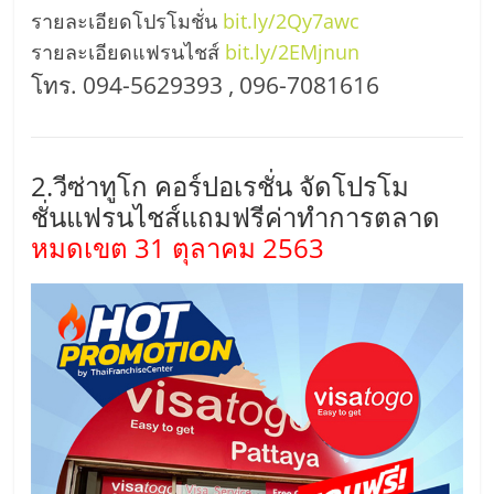
รายละเอียดโปรโมชั่น
bit.ly/2Qy7awc
ลงทุน
รายละเอียดแฟรนไชส์
bit.ly/2EMjnun
โทร. 094-5629393 , 096-7081616
น้อย
คืน
2.วีซ่าทูโก คอร์ปอเรชั่น จัดโปรโม
ชั่นแฟรนไชส์แถมฟรีค่าทำการตลาด
ทุน
หมดเขต 31 ตุลาคม 2563
ไว,
ที่
ปรึกษา
การ