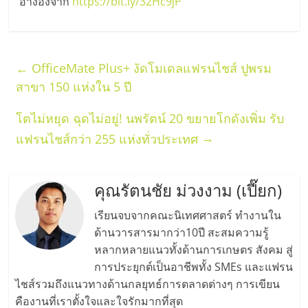
อ้างอิงจาก
https://bit.ly/32Hc9jP
←
OfficeMate Plus+ งัดโมเดลแฟรนไชส์ ปูพรม
สาขา 150 แห่งใน 5 ปี
โตไม่หยุด ฉุดไม่อยู่! นพรัตน์ 20 ขยายโกดังเพิ่ม รับ
→
แฟรนไชส์กว่า 255 แห่งทั่วประเทศ
คุณรัตนชัย ม่วงงาม (เปี๊ยก)
เรียนจบจากคณะนิเทศศาสตร์ ทำงานใน
ด้านวารสารมากว่า10ปี สะสมความรู้
หลากหลายแนวทั้งด้านการเกษตร สังคม สู่
การประยุกต์เป็นอาชีพทั้ง SMEs และแฟรน
ไชส์รวมถึงแนวทางด้านกลยุทธ์การตลาดต่างๆ การเขียน
คืองานที่เราตั้งใจและใจรักมากที่สุด