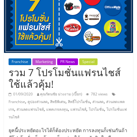
แห่ง
ประเทศไทย,
ThaiSMEsCenter,
รวม
Franchise
Marketing
PR News
Special
รวม 7 โปรโมชั่นแฟรนไชส์
ธุรกิจ
ใช้แล้วคุ้ม!
เอ
01/09/2020
คุณรัตนชัย ม่วงงาม (เปี๊ยก)
782 views
,
,
,
,
,
Franchise
คูปองส่วนลด
สิทธิพิเศษ
สิทธิ์โปรโมชั่น
ส่วนลด
ส่วนลดแพค
ส
,
,
,
,
,
เกจ
ส่วนลดแฟรนไชส์
แพคเกจลงทุน
แฟรนไชส์
โปรโมชั่น
โปรโมชั่นแฟ
รนไชส์
เอ็
ยุคนี้ประหยัดอะไรได้ก็ต้องประหยัด การลงทุนก็เช่นกันถ้า