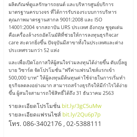
รน
ผลิตภัณฑ์ดูแลรักษารถยนต์ และบริหารศูนย์บริการ
ไชส์
มาตรฐานครบวงจร ที่ได้การรับรองระบบการบริหาร
ขาย
คุณภาพมาตรฐานสากล 9001:2008 และ ISO
หน้า
14001:2004 จากสถาบัน URS ประเทศ อังกฤษ ชูจุดเด่น
บ้าน
คือเครื่องล้างรถอัตโนมัติที่ช่วยให้การลงทุนธุรกิจcar
ลงทุน
care สะดวกยิ่งขึ้น ปัจจุบันมีสาขาทั้งในประเทศและต่าง
น้อย
ประเทศรวมกว่า 52 แห่ง
คืน
ทุน
และเพื่อเปิดโอกาสให้ผู้สนใจร่วมลงทุนได้ง่ายขึ้น ดับเบิ้ลยู
ไว,
บาย วิซาร์ด จัดโปรโมชั่น “ฟรีค่าแฟรนไชส์แรกเข้า
ที่
500,000 บาท” ให้ผู้ลงทุนมีต้นทุนค่าใช้จ่ายในการเริ่มทำ
ปรึกษา
ธุรกิจลดลงอย่างมาก สามารถสร้างธุรกิจให้มีกำไรได้ง่าย
การ
ขึ้น ผู้สนใจสามารถใช้สิทธิ์ได้ถึง 31 ธันวาคม 2563
ลงทุน
รายละเอียดโปรโมชั่น
bit.ly/3gC5uMw
และ
ขยาย
รายละเอียดแฟรนไชส์
bit.ly/2Qu6p7p
สา
โทร. 086-3402176 , 02-5388111
ขา
แฟ