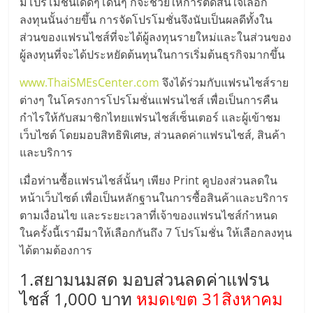
มอี
มีโปรโมชั่นเด็ดๆโดนๆ ก็จะช่วยให้การตัดสินใจเลือก
ลงทุนนั้นง่ายขึ้น การจัดโปรโมชั่นจึงนับเป็นผลดีทั้งใน
ส่วนของแฟรนไชส์ที่จะได้ผู้ลงทุนรายใหม่และในส่วนของ
ไทย,
ผู้ลงทุนที่จะได้ประหยัดต้นทุนในการเริ่มต้นธุรกิจมากขึ้น
SMEs,
www.ThaiSMEsCenter.com
จึงได้ร่วมกับแฟรนไชส์ราย
ต่างๆ ในโครงการโปรโมชั่นแฟรนไชส์ เพื่อเป็นการคืน
แฟ
กำไรให้กับสมาชิกไทยแฟรนไชส์เซ็นเตอร์ และผู้เข้าชม
เว็บไซต์ โดยมอบสิทธิพิเศษ, ส่วนลดค่าแฟรนไชส์, สินค้า
และบริการ
รน
เมื่อท่านซื้อแฟรนไชส์นั้นๆ เพียง Print คูปองส่วนลดใน
ไชส์,
หน้าเว็บไซต์ เพื่อเป็นหลักฐานในการซื้อสินค้าและบริการ
ตามเงื่อนไข และระยะเวลาที่เจ้าของแฟรนไชส์กำหนด
ที่
ในครั้งนี้เรามีมาให้เลือกกันถึง 7 โปรโมชั่น ให้เลือกลงทุน
ได้ตามต้องการ
ปรึกษา
1.สยามนมสด มอบส่วนลดค่าแฟรน
ไชส์ 1,000 บาท
หมดเขต 31สิงหาคม