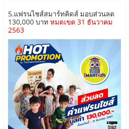
รน
ไชส์,
5.แฟรนไชส์สมาร์ทคิดส์ มอบส่วนลด
ศูนย์
130,000 บาท
หมดเขต 31 ธันวาคม
รวม
2563
แฟ
รน
ไชส์
พร้อม
ทำเล
สำหรับ
เปิด
ร้าน
ปรึกษา
ฟรี,
บริการ
พัฒนา
ระบบ
แฟ