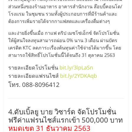
รน
ส่วนหนึ่งของร้านอาหาร อาคารสำนักงาน ล๊อบบี้คอนโด/
โรงแรม ในชุมชน รวมทั้งผู้ประกอบการที่มีร้านค้าและ
ไชส์"
ต้องการเพิ่มรายได้จากกาแฟสดและเครื่องดื่มต่างๆ
และง่ายยิ่งขึ้นเมื่อ กาแฟ ดริป เมซโซ่เอ็กซ์ จัดโปรโมชั่น
"ศูนย์
ให้ผู้สนใจลงทุนสามารถผ่อน 0% นาน 3 เดือน ผ่านบัตร
รวม
ข้อมูล
เครดิต KTC ลดภาระเรื่องต้นทุนค่าใช้จ่ายได้มากขึ้น โดย
ธุรกิจ
สามารถใช้สิทธิ์โปรโมชั่นนี้ได้จนถึง 31 ตุลาคม 2563
SME
รายละเอียดโปรโมชั่น
bit.ly/3lpLaSn
แห่ง
รายละเอียดแฟรนไชส์
bit.ly/2YDKAqb
ประเทศไทย,
ThaiSMEsCenter,
โทร. 088-8096412
รวม
ธุรกิจ
เอ
4.ดับเบิ้ลยู บาย วิซาร์ด จัดโปรโมชั่น
ส
ฟรีค่าแฟรนไชส์แรกเข้า 500,000 บาท
เอ็
มอี
หมดเขต 31 ธันวาคม 2563