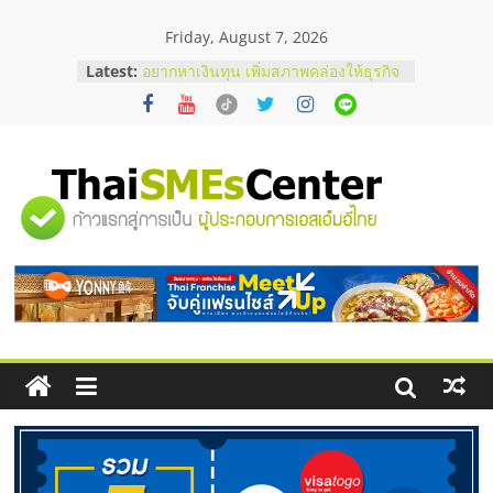
Skip
Friday, August 7, 2026
to
content
บริษัท Cybersecurity ในไทยที่ไหนดี?
Latest:
วิธีเลือกผู้ให้บริการให้คุ้มค่าและตอบ
โจทย์ธุรกิจ
อยากหาเงินทุน เพิ่มสภาพคล่องให้ธุรกิจ
เริ่มยังไงให้ผ่านฉลุย
สัมมนาออนไลน์ โอกาสบริหารสถานี
"ศูนย์
บริการน้ำมัน Shell
สัมมนาลงทุน แฟรนไชส์ยอนนี่
ThaiFranchise Meet Up จับคู่แฟรน
รวม
ไชส์ ครั้งที่ 8
ร้านเครื่องเสียงคุณภาพสูง พร้อม
โซลูชันระบบภาพและเสียง
ข้อมูล
ธุรกิจ
SME