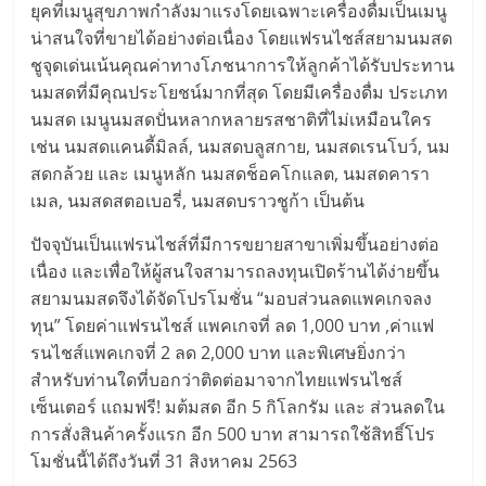
แฟ
ยุคที่เมนูสุขภาพกำลังมาแรงโดยเฉพาะเครื่องดื่มเป็นเมนู
น่าสนใจที่ขายได้อย่างต่อเนื่อง โดยแฟรนไชส์สยามนมสด
รน
ชูจุดเด่นเน้นคุณค่าทางโภชนาการให้ลูกค้าได้รับประทาน
นมสดที่มีคุณประโยชน์มากที่สุด โดยมีเครื่องดื่ม ประเภท
ไชส์
นมสด เมนูนมสดปั่นหลากหลายรสชาติที่ไม่เหมือนใคร
เช่น นมสดแคนดี้มิลล์, นมสดบลูสกาย, นมสดเรนโบว์, นม
แฟ
สดกล้วย และ เมนูหลัก นมสดช็อคโกแลต, นมสดคารา
เมล, นมสดสตอเบอรี่, นมสดบราวชูก้า เป็นต้น
รน
ปัจจุบันเป็นแฟรนไชส์ที่มีการขยายสาขาเพิ่มขึ้นอย่างต่อ
เนื่อง และเพื่อให้ผู้สนใจสามารถลงทุนเปิดร้านได้ง่ายขึ้น
ไชส์
สยามนมสดจึงได้จัดโปรโมชั่น “มอบส่วนลดแพคเกจลง
ทุน” โดยค่าแฟรนไชส์ แพคเกจที่ ลด 1,000 บาท ,ค่าแฟ
ขาย
รนไชส์แพคเกจที่ 2 ลด 2,000 บาท และพิเศษยิ่งกว่า
สำหรับท่านใดที่บอกว่าติดต่อมาจากไทยแฟรนไชส์
หน้า
เซ็นเตอร์ แถมฟรี! มต้มสด อีก 5 กิโลกรัม และ ส่วนลดใน
การสั่งสินค้าครั้งแรก อีก 500 บาท สามารถใช้สิทธิ์โปร
บ้าน
โมชั่นนี้ได้ถึงวันที่ 31 สิงหาคม 2563