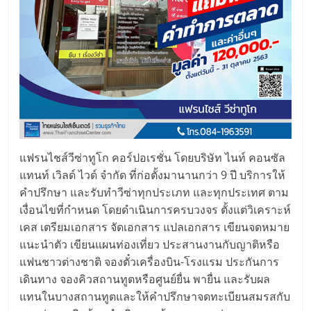
ลงทุน
และ
ขยาย
สา
แฟรนไชส์วีซ่าทูโก คอร์ปอเรชั่น โดยบริษัท ไนท์ คอนซัล
ขา
แทนท์ เวิลด์ ไวด์ จำกัด ที่ก่อตั้งมานานกว่า 9 ปี บริการให้
คำปรึกษา และรับทำวีซ่าทุกประเภท และทุกประเทศ ตาม
แฟ
เงื่อนไขที่กำหนด โดยดำเนินการครบวงจร ตั้งแต่วิเคราะห์
เคส เตรียมเอกสาร จัดเอกสาร แปลเอกสาร เขียนจดหมาย
รน
แนะนำตัว เขียนแผนท่องเที่ยว ประสานงานกับญาติหรือ
แฟนชาวต่างชาติ จองตั๋วเครื่องบิน-โรงแรม ประกันการ
เดินทาง จองคิวสถานทูตหรือศูนย์ยื่น พายื่น และรับผล
ไชส์,
แทนในบางสถานทูตและให้คำปรึกษาจดทะเบียนสมรสกับ