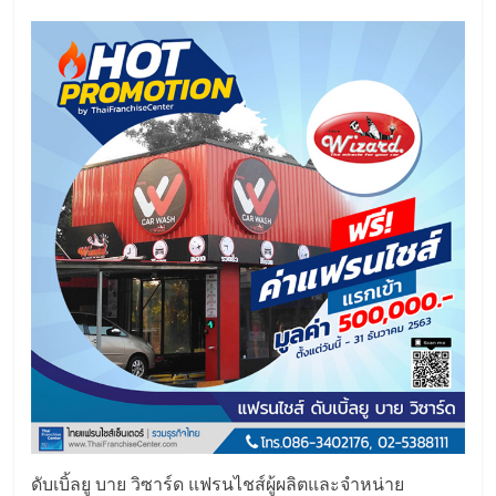
ไทย,
SMEs,
แฟ
รน
ไชส์,
ที่
ปรึกษา
แฟ
รน
ไชส์,
รวม
แฟ
รน
ไชส์
ขาย
แฟ
รน
ไชส์
แฟ
ดับเบิ้ลยู บาย วิซาร์ด แฟรนไชส์ผู้ผลิตและจำหน่าย