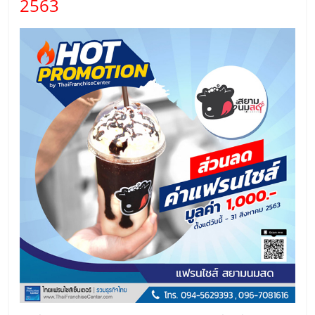
แฟ
2563
รน
ไชส์,
รวม
แฟ
รน
ไชส์
ขาย