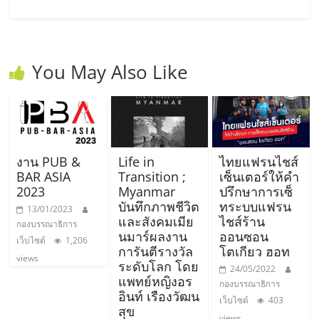
You May Also Like
งาน PUB &
Life in
ไทยแฟรนไชส์
BAR ASIA
Transition ;
เซ็นเตอร์ให้คำ
2023
Myanmar
ปรึกษาการเซ็
บันทึกภาพชีวิต
ทระบบแฟรน
13/01/2023
และสังคมเมีย
ไชส์ร้าน
กองบรรณาธิการ
นมาร์ผลงาน
ออนซอน
เว็บไซต์
1,206
การันตีรางวัล
โตเกียว ฮอท
views
ระดับโลก โดย
24/05/2022
แพทย์หญิงอร
กองบรรณาธิการ
อินท์ เรืองวัฒน
เว็บไซต์
403
สุข
views