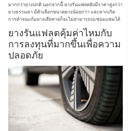
แฟ
มากกว่ายางปกติ นอกจากนี้ ยางรันแฟลตยังมีราคาสูงกว่า
รน
ยางธรรมดา มีตัวเลือกขนาดยางน้อยกว่า และหากเกิด
การตำจนแก้มยางเสียหายก็จะไม่สามารถปะซ่อมแซมได้
ไชส์
ยางรันแฟลตคุ้มค่าไหมกับ
การลงทุนที่มากขึ้นเพื่อความ
แฟ
ปลอดภัย
รน
ไชส์
ขาย
หน้า
บ้าน