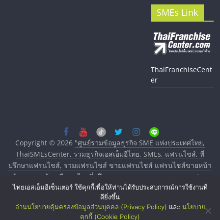
SMEs Link
ThaiFranchiseCent
er
Copyright © 2026
"ศูนย์รวมข้อมูลธุรกิจ SME แห่งประเทศไทย,
ThaiSMEsCenter, รวมธุรกิจเอสเอ็มอีไทย, SMEs, แฟรนไชส์, ที่
ปรึกษาแฟรนไชส์, รวมแฟรนไชส์ ขายแฟรนไชส์ แฟรนไชส์ขายหน้า
บ้าน ลงทุนน้อย คืนทุนไว, ที่ปรึกษาการลงทุนและขยายสาขาแฟรน
ไทยเอสเอ็มอีเซ็นเตอร์ ใช้คุกกี้เพื่อให้ท่านได้รับประสบการณ์การใช้งานที่
ไชส์, ศูนย์รวมแฟรนไชส์ พร้อมทำเลสำหรับเปิดร้าน ปรึกษาฟรี,
ดียิ่งขึ้น
บริการพัฒนาระบบแฟรนไชส์"
. All rights reserved.
อ่านนโยบายคุ้มครองข้อมูลส่วนบุคคล (Privacy Policy)
และ
นโยบาย
คุกกี้ (Cookie Policy)