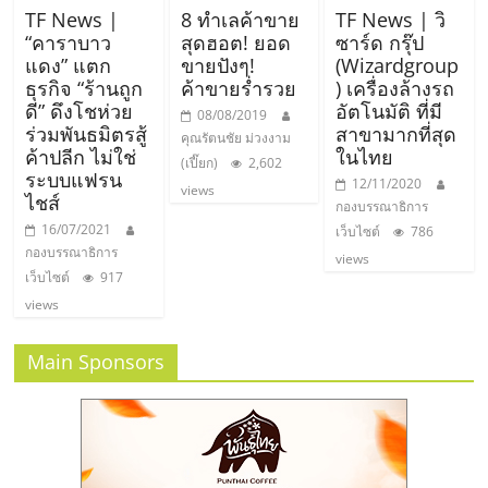
รน
TF News |
8 ทำเลค้าขาย
TF News | วิ
ไชส์
“คาราบาว
สุดฮอต! ยอด
ซาร์ด กรุ๊ป
ขาย
แดง” แตก
ขายปังๆ!
(Wizardgroup
ธุรกิจ “ร้านถูก
ค้าขายร่ำรวย
) เครื่องล้างรถ
หน้า
ดี” ดึงโชห่วย
อัตโนมัติ ที่มี
บ้าน
08/08/2019
ร่วมพันธมิตรสู้
สาขามากที่สุด
ลงทุน
คุณรัตนชัย ม่วงงาม
ค้าปลีก ไม่ใช่
ในไทย
(เปี๊ยก)
2,602
น้อย
ระบบแฟรน
12/11/2020
คืน
views
ไชส์
กองบรรณาธิการ
ทุน
16/07/2021
เว็บไซต์
786
ไว,
กองบรรณาธิการ
views
ที่
เว็บไซต์
917
ปรึกษา
views
การ
ลงทุน
Main Sponsors
และ
ขยาย
สา
ขา
แฟ