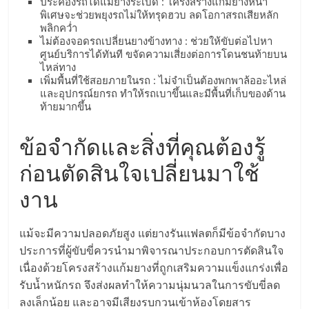
แฟ
ประคองรถได้แม้ยางระเบิด : โครงสร้างแก้มยางหนา
พิเศษจะช่วยพยุงรถไม่ให้ทรุดฮวบ ลดโอกาสรถเสียหลัก
พลิกคว่ำ
รน
ไม่ต้องจอดรถเปลี่ยนยางข้างทาง : ช่วยให้ขับต่อไปหา
ศูนย์บริการได้ทันที ขจัดความเสี่ยงต่อการโดนชนท้ายบน
ไหล่ทาง
ไชส์,
เพิ่มพื้นที่ใช้สอยภายในรถ : ไม่จำเป็นต้องพกพาล้ออะไหล่
และอุปกรณ์ยกรถ ทำให้รถเบาขึ้นและมีพื้นที่เก็บของด้าน
ท้ายมากขึ้น
รวม
ข้อจำกัดและสิ่งที่คุณต้องรู้
แฟ
ก่อนตัดสินใจเปลี่ยนมาใช้
รน
งาน
ไชส์
แม้จะมีความปลอดภัยสูง แต่ยางรันแฟลตก็มีข้อจำกัดบาง
ประการที่ผู้ขับขี่ควรนำมาพิจารณาประกอบการตัดสินใจ
ขาย
เนื่องด้วยโครงสร้างแก้มยางที่ถูกเสริมความแข็งแกร่งเพื่อ
รับน้ำหนักรถ จึงส่งผลทำให้ความนุ่มนวลในการขับขี่ลด
ลงเล็กน้อย และอาจมีเสียงรบกวนเข้าห้องโดยสาร