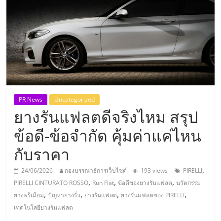
แห่ง
ประเทศไทย,
ThaiSMEsCenter,
รวม
PR News
Uncategorized
ยางรันแฟลตดีจริงไหม สรุป
ธุรกิจ
ข้อดี-ข้อจำกัด คุ้มค่าแค่ไหน
เอ
กับราคา
ส
,
24/06/2026
กองบรรณาธิการเว็บไซต์
193 views
PIRELLI
,
,
,
PIRELLI CINTURATO ROSSO
Run Flat
ข้อดีของยางรันแฟลต
นวัตกรรม
เอ็
,
,
,
,
ยางพรีเมียม
ปัญหายางรั่ว
ยางรันแฟลต
ยางรันแฟลตของ PIRELLI
เทคโนโลยียางรันแฟลต