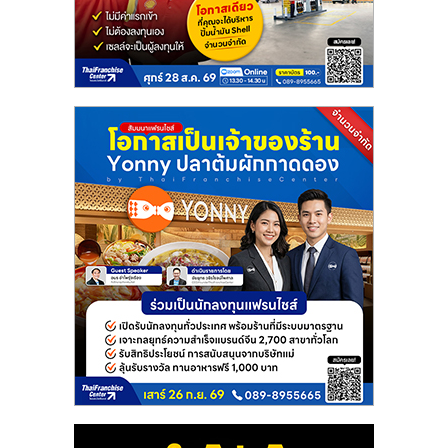
รน
ไชส์"