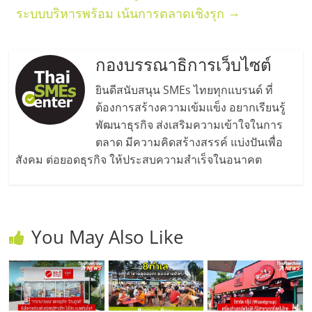
ไทย,
→
ระบบบริหารพร้อม เน้นการตลาดเชิงรุก
SMEs,
แฟ
รน
กองบรรณาธิการเว็บไซต์
ไชส์,
ที่
ยินดีสนับสนุน SMEs ไทยทุกแบรนด์ ที่
ปรึกษา
ต้องการสร้างความเข้มแข็ง อยากเรียนรู้
แฟ
พัฒนาธุรกิจ ส่งเสริมความเข้าใจในการ
รน
ตลาด มีความคิดสร้างสรรค์ แบ่งปันเพื่อ
ไชส์,
สังคม ต่อยอดธุรกิจ ให้ประสบความสำเร็จในอนาคต
รวม
แฟ
รน
ไชส์
You May Also Like
ขาย
แฟ
รน
ไชส์
แฟ