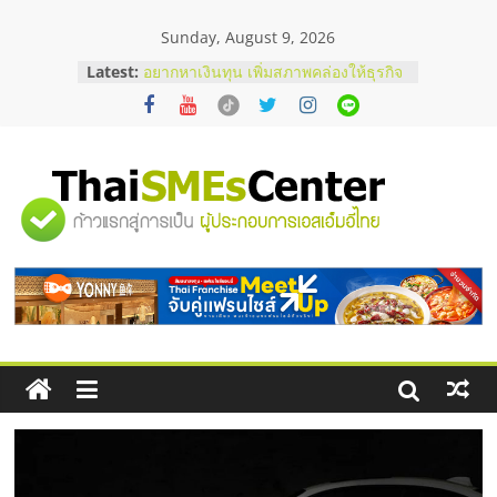
Skip
Sunday, August 9, 2026
to
content
Latest:
อยากหาเงินทุน เพิ่มสภาพคล่องให้ธุรกิจ
เริ่มยังไงให้ผ่านฉลุย
สัมมนาออนไลน์ โอกาสบริหารสถานี
บริการน้ำมัน Shell
สัมมนาลงทุน แฟรนไชส์ยอนนี่
ThaiFranchise Meet Up จับคู่แฟรน
"ศูนย์
ไชส์ ครั้งที่ 8
ร้านเครื่องเสียงคุณภาพสูง พร้อม
โซลูชันระบบภาพและเสียง
รวม
บริษัท Cybersecurity ในไทยที่ไหนดี?
วิธีเลือกผู้ให้บริการให้คุ้มค่าและตอบ
โจทย์ธุรกิจ
ข้อมูล
ธุรกิจ
SME