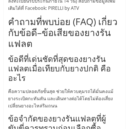
ลงทะเบียนรับประกันภายใน 14 วัน) สอบถามข้อมูลเพิ่ม
เปิด
เติมได้ที่ Facebook: PIRELLI by ATV
ร้าน
คำถามที่พบบ่อย (FAQ) เกี่ยว
กับข้อดี–ข้อเสียของยางรัน
ปรึกษา
แฟลต
ฟรี,
ข้อดีที่เด่นชัดที่สุดของยางรัน
บริการ
แฟลตเมื่อเทียบกับยางปกติ คือ
อะไร
พัฒนา
คือความปลอดภัยขั้นสุด ช่วยให้ควบคุมรถได้มั่นคงแม้
ระบบ
ยางระเบิดกะทันหัน และเดินทางต่อได้โดยไม่ต้องเสี่ยง
เปลี่ยนยางอะไหล่ริมถนน
แฟ
ข้อจำกัดของยางรันแฟลตที่ผู้
ขับขี่ควรทราบก่อนเลือกซื้อ