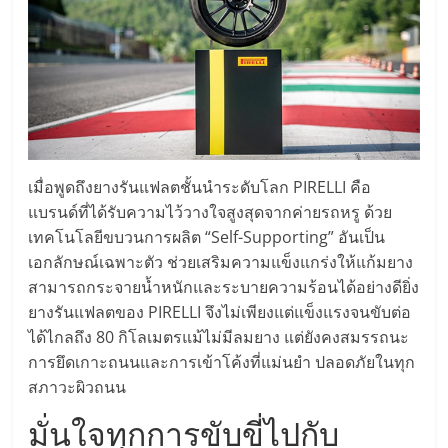
ลงทุน
และ
ขยาย
เมื่อพูดถึงยางรันแฟลตชั้นนำระดับโลก PIRELLI คือ
สา
แบรนด์ที่ได้รับความไว้วางใจสูงสุดจากค่ายรถหรู ด้วย
เทคโนโลยีขบวนการผลิต “Self-Supporting” อันเป็น
ขา
เอกลักษณ์เฉพาะตัว ช่วยเสริมความแข็งแกร่งให้แก้มยาง
สามารถกระจายน้ำหนักและระบายความร้อนได้อย่างดียิ่ง
แฟ
ยางรันแฟลตของ PIRELLI จึงไม่เพียงแต่แข็งแรงจนขับต่อ
ได้ไกลถึง 80 กิโลเมตรแม้ไม่มีลมยาง แต่ยังคงสมรรถนะ
รน
การยึดเกาะถนนและการเข้าโค้งที่แม่นยำ ปลอดภัยในทุก
สภาวะผิวถนน
ไชส์,
มั่นใจทุกการขับขี่ไปกับ