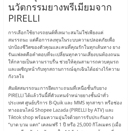
นวัตกรรมยางพรีเมียมจาก
ศูนย์
PIRELLI
รวม
การเลือกใช้ยางรถยนต์ที่เหมาะสมไม่ใช่เพียงแค่
แฟ
สมรรถนะ แต่คือการลงทุนในระบบความปลอดภัยเพื่อ
ปกป้องชีวิตของตัวคุณและคนที่คุณรักในทุกเส้นทาง ยาง
รน
รันแฟลตคือคำตอบที่จะเปลี่ยนทุกความเสี่ยงบนท้องถนน
ให้กลายเป็นความราบรื่น ช่วยให้คุณสามารถควบคุมรถ
ไชส์
และเผชิญหน้ากับทุกสถานการณ์ฉุกเฉินได้อย่างไร้ความ
กังวลใจ
พร้อม
สัมผัสสมรรถนะการยึดเกาะถนนที่เหนือชั้นกับยาง
PIRELLI ได้แล้ววันนี้ที่ตัวแทนจำหน่ายยางชั้นนำทั่ว
ทำเล
ประเทศ ศูนย์บริการ B-Quik และ MMS ทุกสาขา หรือช่อง
ทางออนไลน์ Shopee Lazada (PIRELLI by ATV) และ
สำหรับ
Tiktok shop พร้อมความอุ่นใจด้วยการรับประกันยาง
“บาด บวม แตก” เคลมฟรี 1 ปี หรือ 25,000 กิโลเมตร (เมื่อ