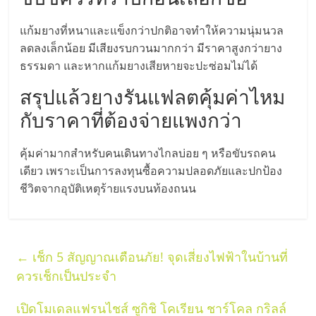
รน
แก้มยางที่หนาและแข็งกว่าปกติอาจทำให้ความนุ่มนวล
ไชส์"
ลดลงเล็กน้อย มีเสียงรบกวนมากกว่า มีราคาสูงกว่ายาง
ธรรมดา และหากแก้มยางเสียหายจะปะซ่อมไม่ได้
"ศูนย์
สรุปแล้วยางรันแฟลตคุ้มค่าไหม
รวม
ข้อมูล
กับราคาที่ต้องจ่ายแพงกว่า
ธุรกิจ
SME
คุ้มค่ามากสำหรับคนเดินทางไกลบ่อย ๆ หรือขับรถคน
แห่ง
เดียว เพราะเป็นการลงทุนซื้อความปลอดภัยและปกป้อง
ประเทศไทย,
ชีวิตจากอุบัติเหตุร้ายแรงบนท้องถนน
ThaiSMEsCenter,
รวม
ธุรกิจ
เอ
←
เช็ก 5 สัญญาณเตือนภัย! จุดเสี่ยงไฟฟ้าในบ้านที่
ส
ควรเช็กเป็นประจำ
เอ็
มอี
เปิดโมเดลแฟรนไชส์ ซูกิชิ โคเรียน ชาร์โคล กริลล์