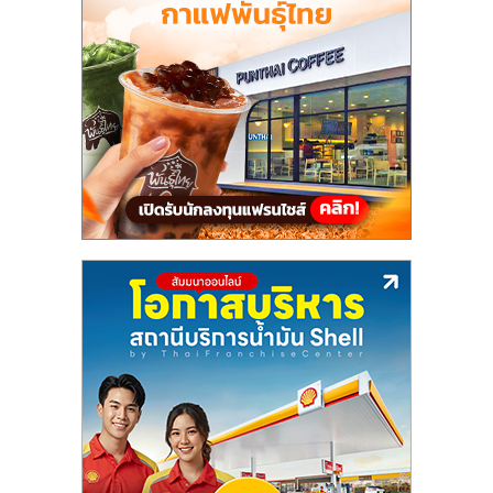
รน
ไชส์,
ศูนย์
รวม
แฟ
รน
ไชส์
พร้อม
ทำเล
สำหรับ
เปิด
ร้าน
ปรึกษา
ฟรี,
บริการ
พัฒนา
ระบบ
แฟ