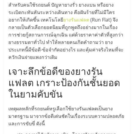
มอี
สำหรับคนใช้รถยนต์ ปัญหายางรั่ว ยางแบน หรือยาง
ระเบิดกะทันหันระหว่างเดินทาง คือฝันร้ายที่ไม่มีใคร
ไทย,
อยากให้เกิดขึ้น เทคโนโลยี
ยางรันแฟลต
(Run Flat) จึง
กลายเป็นตัวเลือกยอดนิยมที่ถูกพูดถึงอย่างมากในเรื่อง
SMEs,
การช่วยกู้สถานการณ์ฉุกเฉิน แต่ด้วยราคาค่าตัวที่สูงกว่า
ยางธรรมดาทั่วไป ทำให้หลายคนเกิดคำถามว่า ยาง
แฟ
ประเภทนี้มีข้อดี-ข้อจำกัดอย่างไร และคุ้มค่าจริงไหมที่จะ
ควักเงินจ่ายแพงกว่าเดิม
รน
เจาะลึกข้อดีของยางรัน
แฟลต เกราะป้องกันชั้นยอด
ไชส์,
ในยามคับขัน
ที่
เหตุผลหลักที่รถยนต์หรูเลือกใช้ยางรันแฟลตเป็นยาง
ปรึกษา
มาตรฐาน มาจากข้อดีเด่นชัดในเรื่องระบบความปลอดภัย
และการขับขี่ ดังนี้