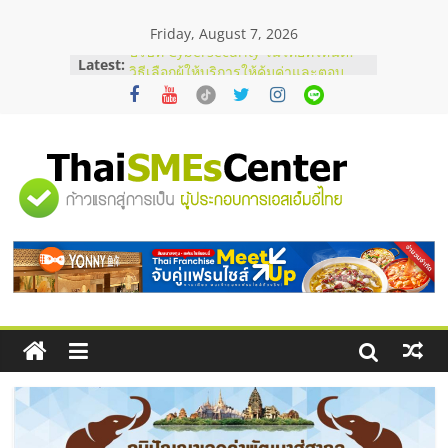
Skip
Friday, August 7, 2026
to
content
Latest:
บริษัท Cybersecurity ในไทยที่ไหนดี?
วิธีเลือกผู้ให้บริการให้คุ้มค่าและตอบ
โจทย์ธุรกิจ
อยากหาเงินทุน เพิ่มสภาพคล่องให้ธุรกิจ
เริ่มยังไงให้ผ่านฉลุย
สัมมนาออนไลน์ โอกาสบริหารสถานี
"ศูนย์
บริการน้ำมัน Shell
สัมมนาลงทุน แฟรนไชส์ยอนนี่
ThaiFranchise Meet Up จับคู่แฟรน
รวม
ไชส์ ครั้งที่ 8
ร้านเครื่องเสียงคุณภาพสูง พร้อม
โซลูชันระบบภาพและเสียง
ข้อมูล
ธุรกิจ
SME