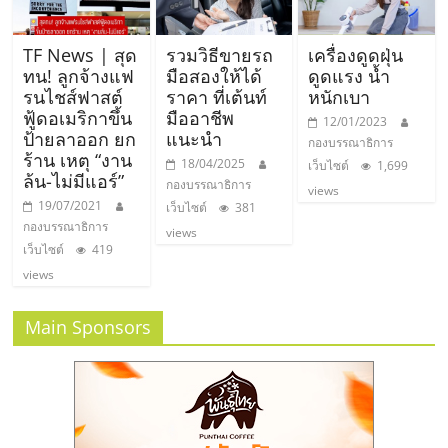
ลงทุน
TF News | สุด
รวมวิธีขายรถ
เครื่องดูดฝุ่น
ทน! ลูกจ้างแฟ
มือสองให้ได้
ดูดแรง น้ำ
และ
รนไชส์ฟาสต์
ราคา ที่เต้นท์
หนักเบา
ฟู้ดอเมริกาขึ้น
มืออาชีพ
12/01/2023
ขยาย
ป้ายลาออก ยก
แนะนำ
กองบรรณาธิการ
ร้าน เหตุ “งาน
18/04/2025
เว็บไซต์
1,699
ล้น-ไม่มีแอร์”
สา
กองบรรณาธิการ
views
19/07/2021
เว็บไซต์
381
กองบรรณาธิการ
views
ขา
เว็บไซต์
419
views
แฟ
Main Sponsors
รน
ไชส์,