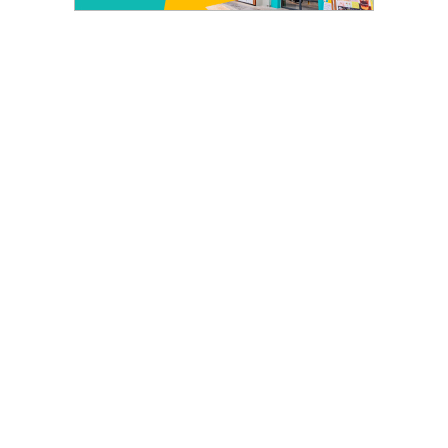
รน
ไชส์
ขาย
หน้า
บ้าน
ลงทุน
น้อย
คืน
ทุน
ไว,
ที่
ปรึกษา
การ
ลงทุน
และ
ขยาย
สา
ขา
แฟ