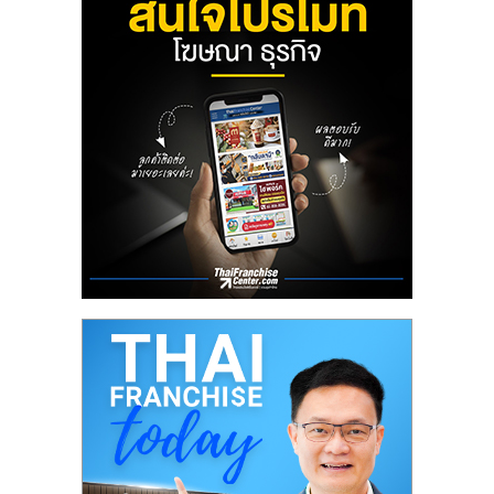
รน
ไชส์"
"ศูนย์
รวม
ข้อมูล
ธุรกิจ
SME
แห่ง
ประเทศไทย,
ThaiSMEsCenter,
รวม
ธุรกิจ
เอ
ส
เอ็
มอี