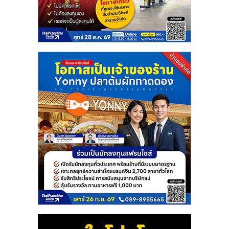
เปิด
ร้าน
ปรึกษา
ฟรี,
บริการ
พัฒนา
ระบบ
แฟ