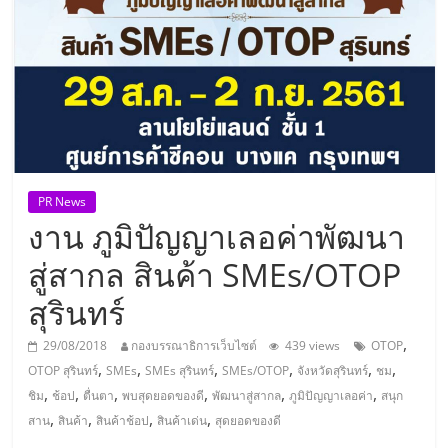
แห่ง
ประเทศไทย,
ThaiSMEsCenter,
รวม
PR News
งาน ภูมิปัญญาเลอค่าพัฒนา
ธุรกิจ
สู่สากล สินค้า SMEs/OTOP
เอ
สุรินทร์
ส
,
29/08/2018
กองบรรณาธิการเว็บไซต์
439 views
OTOP
,
,
,
,
,
,
OTOP สุรินทร์
SMEs
SMEs สุรินทร์
SMEs/OTOP
จังหวัดสุรินทร์
ชม
เอ็
,
,
,
,
,
,
ชิม
ช้อป
ตื่นตา
พบสุดยอดของดี
พัฒนาสู่สากล
ภูมิปัญญาเลอค่า
สนุก
,
,
,
,
สาน
สินค้า
สินค้าช้อป
สินค้าเด่น
สุดยอดของดี