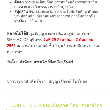
แฟ
ตื่นตา
การแสดงศิลปวัฒนธรรมพร้อมกิจกรรมส่งเสริม
การขาย และกิจกรรมเจรจาจับคู่ธุรกิจ
รน
สนุกสาน
กิจกรรมส่งเสริมการขายไปกับสินค้านาทีทอง
ประมูลสินค้า เล่นเกมแจกของรางวัล การจับฉลากชิง
รางวัล ภายในงาน
ไชส์
พลาดไม่ได้!!
ภูมิปัญญาเลอค่าพัฒนาสู่สากล สินค้า
แฟ
SMEs/OTOP สุรินทร์
วันที่ 29 สิงหาคม – 2 กันยายน
2561
ณ ลานโยโย่แลนด์ ชั้น 1 ศูนย์การค้าซีคอน บางแค
รน
กรุงเทพฯ
จัดโดย สำนักงานพาณิชย์จังหวัดสุรินทร์
ไชส์
ขาย
ข่าวประชาสัมพันธ์จาก : ธัญญาลักษณ์ โพธิ์ทอง
หน้า
บ้าน
←
DON CHICKEN ฉลองเปิดสาขาใหม่! สาขาอโศก