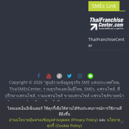
SMEs Link
ThaiFranchiseCent
er
Copyright © 2026
"ศูนย์รวมข้อมูลธุรกิจ SME แห่งประเทศไทย,
ThaiSMEsCenter, รวมธุรกิจเอสเอ็มอีไทย, SMEs, แฟรนไชส์, ที่
ปรึกษาแฟรนไชส์, รวมแฟรนไชส์ ขายแฟรนไชส์ แฟรนไชส์ขายหน้า
บ้าน ลงทุนน้อย คืนทุนไว, ที่ปรึกษาการลงทุนและขยายสาขาแฟรน
ไทยเอสเอ็มอีเซ็นเตอร์ ใช้คุกกี้เพื่อให้ท่านได้รับประสบการณ์การใช้งานที่
ไชส์, ศูนย์รวมแฟรนไชส์ พร้อมทำเลสำหรับเปิดร้าน ปรึกษาฟรี,
ดียิ่งขึ้น
บริการพัฒนาระบบแฟรนไชส์"
. All rights reserved.
อ่านนโยบายคุ้มครองข้อมูลส่วนบุคคล (Privacy Policy)
และ
นโยบาย
คุกกี้ (Cookie Policy)