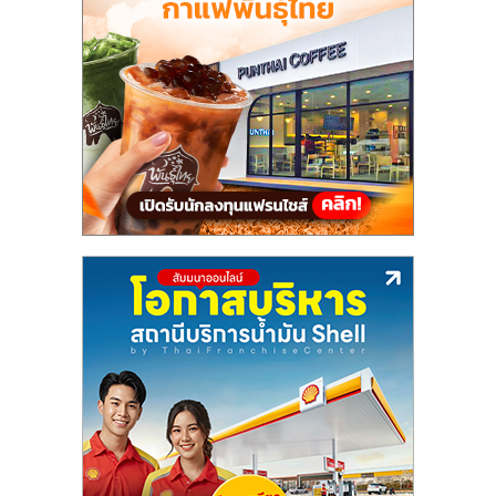
ศูนย์
รวม
แฟ
รน
ไชส์
พร้อม
ทำเล
สำหรับ