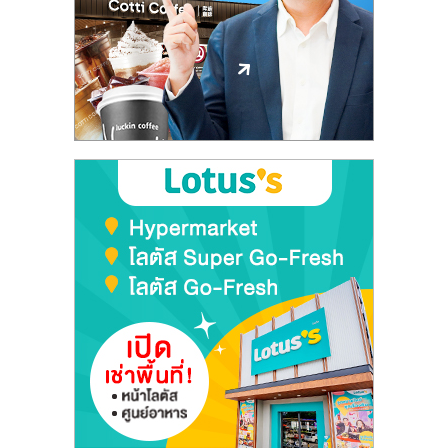
ไทย,
SMEs,
แฟ
รน
ไชส์,
ที่
ปรึกษา
แฟ
รน
ไชส์,
รวม
แฟ
รน
ไชส์
ขาย
แฟ
รน
ไชส์
แฟ