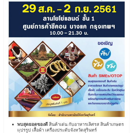
แฟ
รน
ไชส์,
รวม
แฟ
รน
ไชส์
ขาย
พบสุดยอดของดี
สินค้าเด่น กับอาหารเลิศรส สินค้าเกษตร
แปรรูป เสื้อผ้า เครื่องประดับจังหวัดสุรินทร์