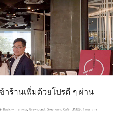
,
าร้านเพิ่มด้วยโปรดี ๆ ผ่าน
,
,
,
,
Basic with a twist
Greyhound
Greyhound Café
LINE@
ร้านอาหาร