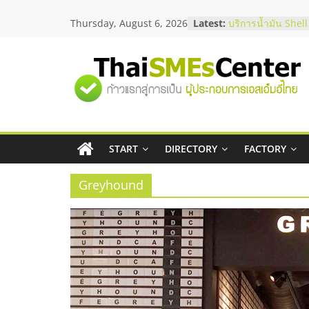
Skip
Thursday, August 6, 2026
Latest:
สัมมนาออนไลน์ โอ
to
บริการน้ำมัน Shell
content
สัมมนาลงทุน แฟรน
ThaiFranchise Me
"ศูนย์
ไชส์ ครั้งที่ 8
ร้านเครื่องเสียงคุ
โซลูชันระบบภาพแ
รวม
บริษัท Cybersecuri
วิธีเลือกผู้ให้บริกา
โจทย์ธุรกิจ
START
DIRECTORY
FACTORY
ข้อมูล
อยากหาเงินทุน เพิ่
เริ่มยังไงให้ผ่านฉลุ
Greyhound
ธุรกิจ
SME
แห่ง