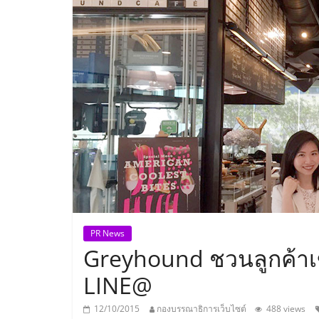
ประเทศไทย,
ThaiSMEsCenter
รวม
ธุรกิจ
เอ
ส
เอ็
PR News
Greyhound ชวนลูกค้าเข้
มอี
LINE@
12/10/2015
กองบรรณาธิการเว็บไซต์
488 views