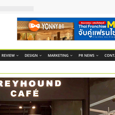
กาสบริหารสถานี
ไชส์ยอนนี่
et Up จับคู่แฟรน
ณภาพสูง พร้อม
ละเสียง
ty ในไทยที่ไหนดี?
รให้คุ้มค่าและตอบ
REVIEW
DESIGN
MARKETING
PR NEWS
CONT
มสภาพคล่องให้ธุรกิจ
ย