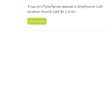
ไทย,
ร้านอาหารโปรดใครหลายคนอย่าง Greyhound Café แห่ง
SMEs,
Another Hound Café อีก 2 สาขา
Read more
แฟ
รน
ไชส์,
ที่
ปรึกษา
แฟ
รน