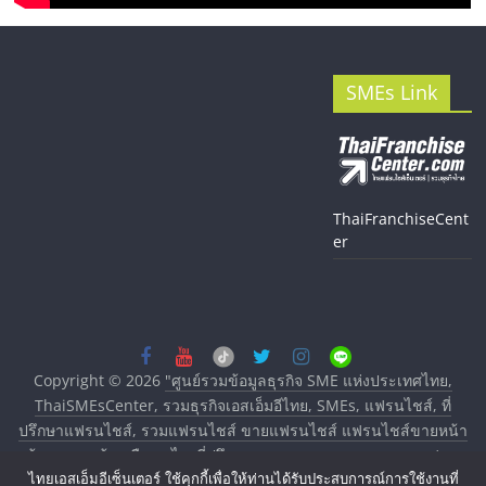
SMEs Link
ThaiFranchiseCent
er
Copyright © 2026
"ศูนย์รวมข้อมูลธุรกิจ SME แห่งประเทศไทย,
ThaiSMEsCenter, รวมธุรกิจเอสเอ็มอีไทย, SMEs, แฟรนไชส์, ที่
ปรึกษาแฟรนไชส์, รวมแฟรนไชส์ ขายแฟรนไชส์ แฟรนไชส์ขายหน้า
บ้าน ลงทุนน้อย คืนทุนไว, ที่ปรึกษาการลงทุนและขยายสาขาแฟรน
ไทยเอสเอ็มอีเซ็นเตอร์ ใช้คุกกี้เพื่อให้ท่านได้รับประสบการณ์การใช้งานที่
ไชส์, ศูนย์รวมแฟรนไชส์ พร้อมทำเลสำหรับเปิดร้าน ปรึกษาฟรี,