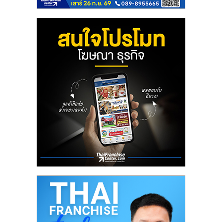
ลงทุน
น้อย
คืน
ทุน
ไว,
ที่
ปรึกษา
การ