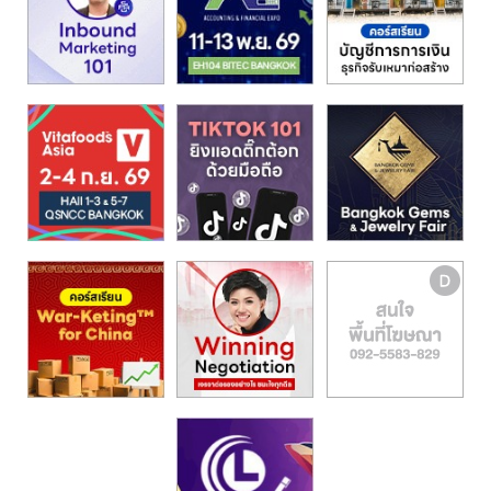
รน
ไชส์,
ศูนย์
รวม
แฟ
รน
ไชส์
พร้อม
ทำเล
สำหรับ
เปิด
ร้าน
ปรึกษา
ฟรี,
บริการ
พัฒนา
ระบบ
แฟ