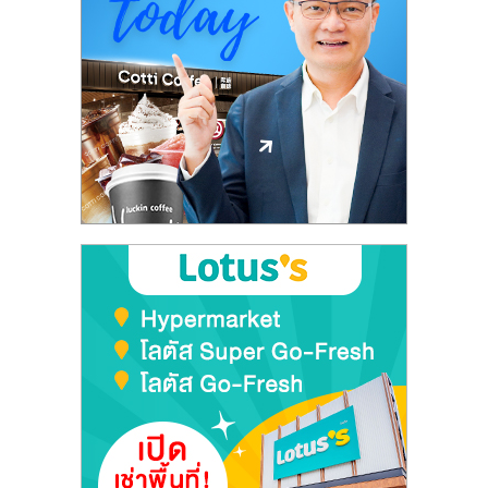
ลงทุน
และ
ขยาย
สา
ขา
แฟ
รน
ไชส์,