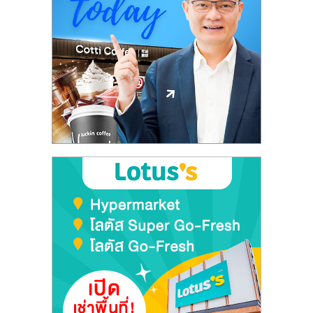
ลงทุน
และ
ขยาย
สา
ขา
แฟ
รน
ไชส์,