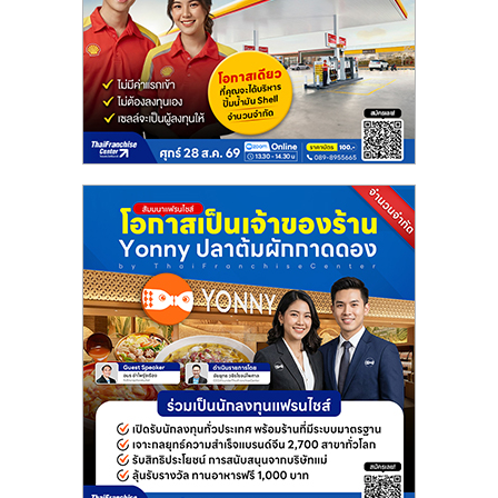
แฟ
รน
ไชส์
แฟ
รน
ไชส์
ขาย
หน้า
บ้าน