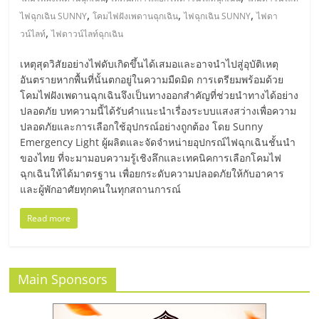
มอี
,
,
,
ไฟฉุกเฉิน SUNNY
โคมไฟฝังเพดานฉุกเฉิน
ไฟฉุกเฉิน SUNNY
ไฟดา
,
วน์ไลท์
ไฟดาวน์ไลท์ฉุกเฉิน
ไทย,
เหตุสุดวิสัยอย่างไฟดับเกิดขึ้นได้เสมอและอาจนำไปสู่อุบัติเหตุ
SMEs,
อันตรายหากพื้นที่นั้นตกอยู่ในความมืดมิด การเตรียมพร้อมด้วย
โคมไฟฝังเพดานฉุกเฉินจึงเป็นทางออกสำคัญที่ช่วยนำทางได้อย่าง
ปลอดภัย บทความนี้ได้รับคำแนะนำเรื่องระบบแสงสว่างเพื่อความ
แฟ
ปลอดภัยและการเลือกใช้อุปกรณ์อย่างถูกต้อง โดย Sunny
Emergency Light ผู้ผลิตและจัดจำหน่ายอุปกรณ์ไฟฉุกเฉินชั้นนำ
รน
ของไทย ที่จะมามอบความรู้เชิงลึกและเทคนิคการเลือกโคมไฟ
ฉุกเฉินให้ได้มาตรฐาน เพื่อยกระดับความปลอดภัยให้กับอาคาร
และผู้พักอาศัยทุกคนในทุกสถานการณ์
ไชส์,
Read more
ที่
ปรึกษา
Main Sponsors