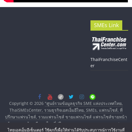
SMEs Link
ThaiFranchiseCent
er
Copyright © 2026
"ศูนย์รวมข้อมูลธุรกิจ SME แห่งประเทศไทย,
ThaiSMEsCenter, รวมธุรกิจเอสเอ็มอีไทย, SMEs, แฟรนไชส์, ที่
ปรึกษาแฟรนไชส์, รวมแฟรนไชส์ ขายแฟรนไชส์ แฟรนไชส์ขายหน้า
บ้าน ลงทุนน้อย คืนทุนไว, ที่ปรึกษาการลงทุนและขยายสาขาแฟรน
ไทยเอสเอ็มอีเซ็นเตอร์ ใช้คุกกี้เพื่อให้ท่านได้รับประสบการณ์การใช้งานที่
ไชส์, ศูนย์รวมแฟรนไชส์ พร้อมทำเลสำหรับเปิดร้าน ปรึกษาฟรี,