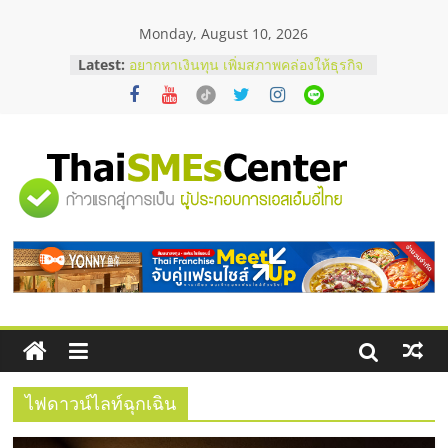
Skip
Monday, August 10, 2026
to
content
Latest:
อยากหาเงินทุน เพิ่มสภาพคล่องให้ธุรกิจ
เริ่มยังไงให้ผ่านฉลุย
สัมมนาออนไลน์ โอกาสบริหารสถานี
บริการน้ำมัน Shell
คู่มือผู้ซื้อ เลือกเว็บปั้มไลค์อย่างไรให้
เหมาะกับเป้าหมายของธุรกิจ
"ศูนย์
เว็บปั้มวิวช่วยธุรกิจออนไลน์ได้จริงหรือ
วิเคราะห์ข้อดีและข้อควรพิจารณา
FAQ รวมคำถามยอดฮิตเกี่ยวกับการ
รวม
ปั้มฟอลติ๊กตอกที่เจ้าของธุรกิจควรรู้
ข้อมูล
ธุรกิจ
SME
ไฟดาวน์ไลท์ฉุกเฉิน