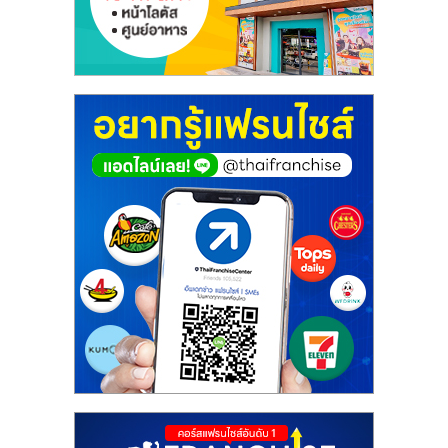
ศูนย์
รวม
แฟ
รน
ไชส์
พร้อม
ทำเล
สำหรับ