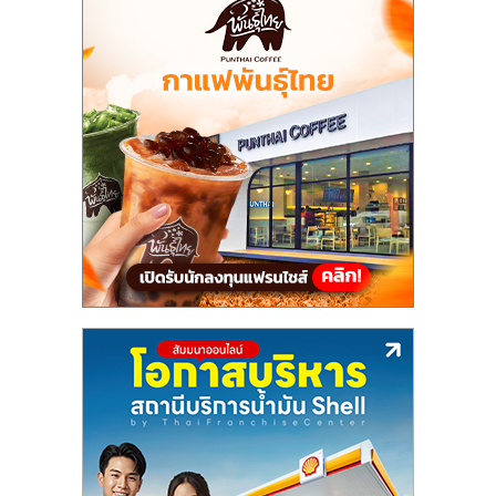
แฟ
รน
ไชส์,
รวม
แฟ
รน
ไชส์
ขาย