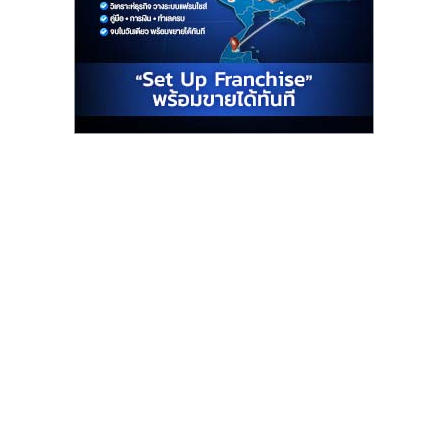
รน
ไชส์"
"ศูนย์
รวม
ข้อมูล
ธุรกิจ
SME
แห่ง
ประเทศไทย,
ThaiSMEsCenter,
รวม
ธุรกิจ
เอ
ส
เอ็
มอี