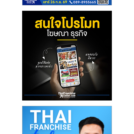
ลงทุน
น้อย
คืน
ทุน
ไว,
ที่
ปรึกษา
การ