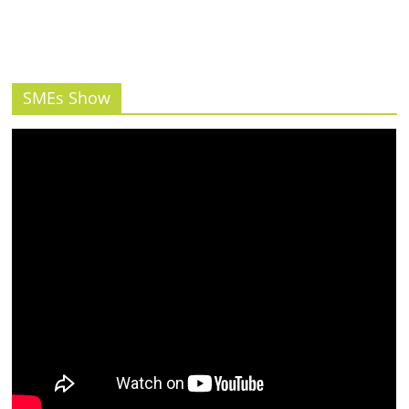
รน
ไชส์"
SMEs Show