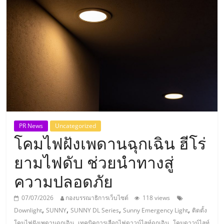
แห่ง
ประเทศไทย,
ThaiSMEsCenter,
รวม
ธุรกิจ
PR News
Uncategorized
โคมไฟฝังเพดานฉุกเฉิน ฮีโร่
เอ
ยามไฟดับ ช่วยนำทางสู่
ส
ความปลอดภัย
เอ็
07/07/2026
กองบรรณาธิการเว็บไซต์
118 views
,
,
,
,
Downlight
SUNNY
SUNNY DL Series
Sunny Emergency Light
ติดตั้ง
,
,
โคมไฟฝังเพดานฉุกเฉิน
เทคนิคการเลือกไฟดาวน์ไลท์ฉุกเฉิน
โคมดาวน์ไลท์