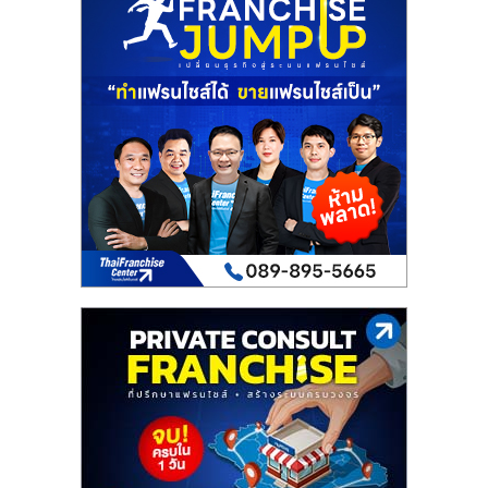
เปิด
ร้าน
ปรึกษา
ฟรี,
บริการ
พัฒนา
ระบบ
แฟ