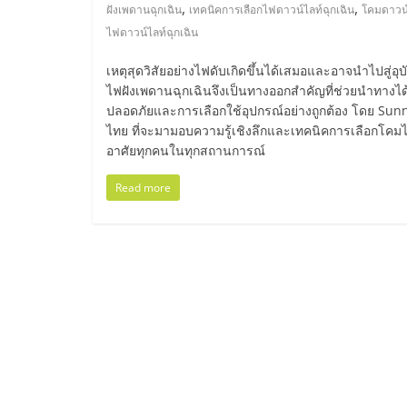
ไทย,
,
,
ฝังเพดานฉุกเฉิน
เทคนิคการเลือกไฟดาวน์ไลท์ฉุกเฉิน
โคมดาวน์
ไฟดาวน์ไลท์ฉุกเฉิน
SMEs,
เหตุสุดวิสัยอย่างไฟดับเกิดขึ้นได้เสมอและอาจนำไปสู่อุ
แฟ
ไฟฝังเพดานฉุกเฉินจึงเป็นทางออกสำคัญที่ช่วยนำทางได
ปลอดภัยและการเลือกใช้อุปกรณ์อย่างถูกต้อง โดย Sun
ไทย ที่จะมามอบความรู้เชิงลึกและเทคนิคการเลือกโคมไ
รน
อาศัยทุกคนในทุกสถานการณ์
ไชส์,
Read more
ที่
ปรึกษา
แฟ
รน