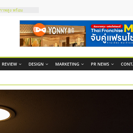
ไชส์ยอนนี่
et Up จับคู่แฟรน
ณภาพสูง พร้อม
ละเสียง
ty ในไทยที่ไหนดี?
รให้คุ้มค่าและตอบ
มสภาพคล่องให้ธุรกิจ
ย
REVIEW
DESIGN
MARKETING
PR NEWS
CONT
กาสบริหารสถานี