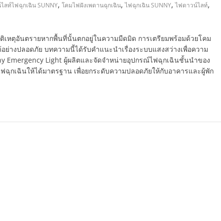
,
,
,
,
ไลท์ไฟฉุกเฉิน SUNNY
โคมไฟฝังเพดานฉุกเฉิน
ไฟฉุกเฉิน SUNNY
ไฟดาวน์ไลท์
บัติเหตุอันตรายหากพื้นที่นั้นตกอยู่ในความมืดมิด การเตรียมพร้อมด้วยโคม
้อย่างปลอดภัย บทความนี้ได้รับคำแนะนำเรื่องระบบแสงสว่างเพื่อความ
ny Emergency Light ผู้ผลิตและจัดจำหน่ายอุปกรณ์ไฟฉุกเฉินชั้นนำของ
ฟฉุกเฉินให้ได้มาตรฐาน เพื่อยกระดับความปลอดภัยให้กับอาคารและผู้พัก