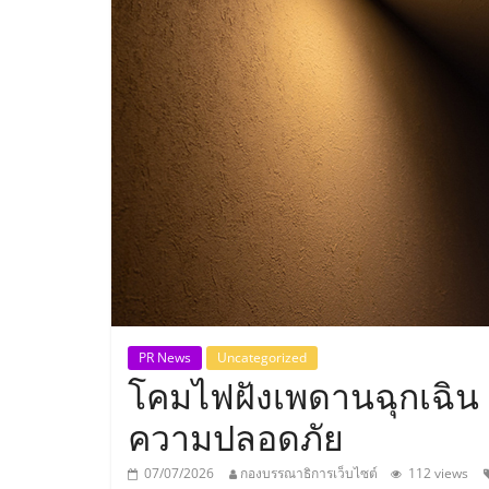
ประเทศไทย,
ThaiSMEsCenter
รวม
ธุรกิจ
เอ
ส
เอ็
PR News
Uncategorized
โคมไฟฝังเพดานฉุกเฉิน ฮ
มอี
ความปลอดภัย
07/07/2026
กองบรรณาธิการเว็บไซต์
112 views