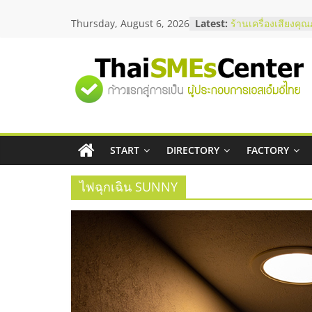
Skip
สัมมนาลงทุน แฟรน
Thursday, August 6, 2026
Latest:
to
ThaiFranchise Me
content
ไชส์ ครั้งที่ 8
ร้านเครื่องเสียงคุ
"ศูนย์
โซลูชันระบบภาพแ
บริษัท Cybersecuri
วิธีเลือกผู้ให้บริกา
รวม
โจทย์ธุรกิจ
อยากหาเงินทุน เพิ่
เริ่มยังไงให้ผ่านฉลุ
START
DIRECTORY
FACTORY
ข้อมูล
สัมมนาออนไลน์ โอ
บริการน้ำมัน Shell
ไฟฉุกเฉิน SUNNY
ธุรกิจ
SME
แห่ง