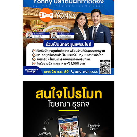
แฟ
รน
ไชส์
แฟ
รน
ไชส์
ขาย
หน้า
บ้าน