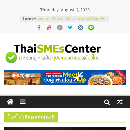
Skip
Thursday, August 6, 2026
to
บริษัท Cybersecurity ในไทยที่ไหนดี?
content
Latest:
วิธีเลือกผู้ให้บริการให้คุ้มค่าและตอบ
โจทย์ธุรกิจ
อยากหาเงินทุน เพิ่มสภาพคล่องให้ธุรกิจ
เริ่มยังไงให้ผ่านฉลุย
สัมมนาออนไลน์ โอกาสบริหารสถานี
บริการน้ำมัน Shell
"ศูนย์
สัมมนาลงทุน แฟรนไชส์ยอนนี่
ThaiFranchise Meet Up จับคู่แฟรน
ไชส์ ครั้งที่ 8
รวม
ร้านเครื่องเสียงคุณภาพสูง พร้อม
โซลูชันระบบภาพและเสียง
ข้อมูล
ธุรกิจ
SME
โรคไข้เลือดออกเดงกี