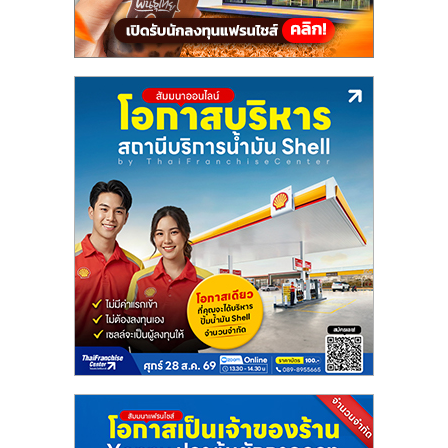
แฟ
รน
ไชส์,
รวม
แฟ
รน
ไชส์
ขาย