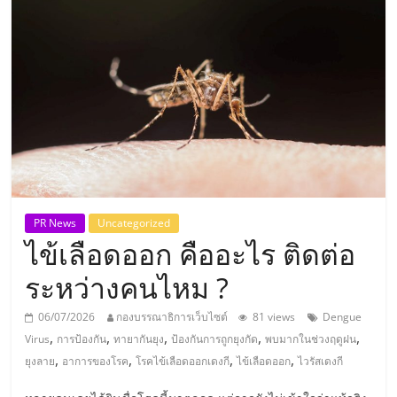
แห่ง
ประเทศไทย,
ThaiSMEsCenter,
รวม
ธุรกิจ
PR News
Uncategorized
ไข้เลือดออก คืออะไร ติดต่อ
เอ
ระหว่างคนไหม ?
ส
06/07/2026
กองบรรณาธิการเว็บไซต์
81 views
Dengue
,
,
,
,
,
Virus
การป้องกัน
ทายากันยุง
ป้องกันการถูกยุงกัด
พบมากในช่วงฤดูฝน
เอ็
,
,
,
,
ยุงลาย
อาการของโรค
โรคไข้เลือดออกเดงกี
ไข้เลือดออก
ไวรัสเดงกี