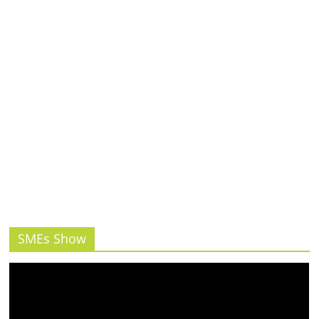
รน
ไชส์,
ศูนย์
รวม
แฟ
รน
ไชส์
พร้อม
ทำเล
สำหรับ
เปิด
ร้าน
ปรึกษา
ฟรี,
SMEs Show
บริการ
พัฒนา
ระบบ
แฟ