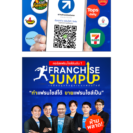
ศูนย์
รวม
แฟ
รน
ไชส์
พร้อม
ทำเล
สำหรับ