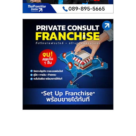
เปิด
ร้าน
ปรึกษา
ฟรี,
บริการ
พัฒนา
ระบบ
แฟ