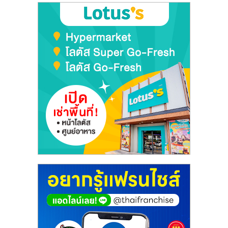
ลงทุน
และ
ขยาย
สา
ขา
แฟ
รน
ไชส์,