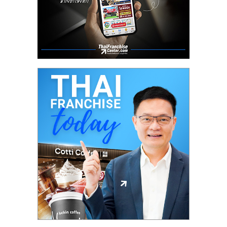
ลงทุน
น้อย
คืน
ทุน
ไว,
ที่
ปรึกษา
การ