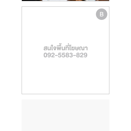
ไทย,
SMEs,
แฟ
รน
ไชส์,
ที่
ปรึกษา
แฟ
รน
ไชส์,
รวม
แฟ
รน
ไชส์
ขาย
แฟ
รน
ไชส์
แฟ