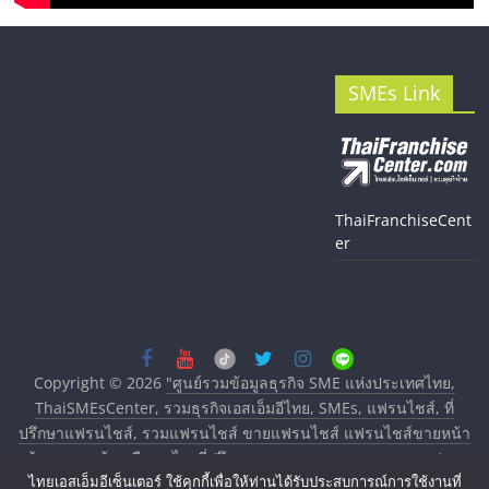
SMEs Link
ThaiFranchiseCent
er
Copyright © 2026
"ศูนย์รวมข้อมูลธุรกิจ SME แห่งประเทศไทย,
ThaiSMEsCenter, รวมธุรกิจเอสเอ็มอีไทย, SMEs, แฟรนไชส์, ที่
ปรึกษาแฟรนไชส์, รวมแฟรนไชส์ ขายแฟรนไชส์ แฟรนไชส์ขายหน้า
บ้าน ลงทุนน้อย คืนทุนไว, ที่ปรึกษาการลงทุนและขยายสาขาแฟรน
ไทยเอสเอ็มอีเซ็นเตอร์ ใช้คุกกี้เพื่อให้ท่านได้รับประสบการณ์การใช้งานที่
ไชส์, ศูนย์รวมแฟรนไชส์ พร้อมทำเลสำหรับเปิดร้าน ปรึกษาฟรี,