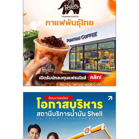
แฟ
รน
ไชส์,
รวม
แฟ
รน
ไชส์
ขาย