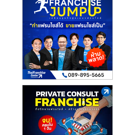
เปิด
ร้าน
ปรึกษา
ฟรี,
บริการ
พัฒนา
ระบบ
แฟ