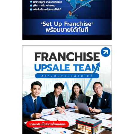
รน
ไชส์"
"ศูนย์
รวม
ข้อมูล
ธุรกิจ
SME
แห่ง
ประเทศไทย,
ThaiSMEsCenter,
รวม
ธุรกิจ
เอ
ส
เอ็
มอี