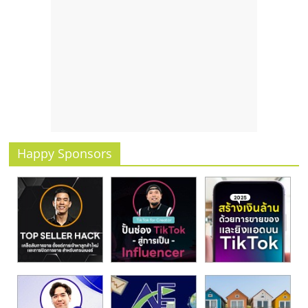
รน
ไชส์
ขาย
หน้า
บ้าน
ลงทุน
น้อย
คืน
ทุน
Happy Sponsors
ไว,
ที่
ปรึกษา
การ
ลงทุน
และ
ขยาย
สา
ขา
แฟ