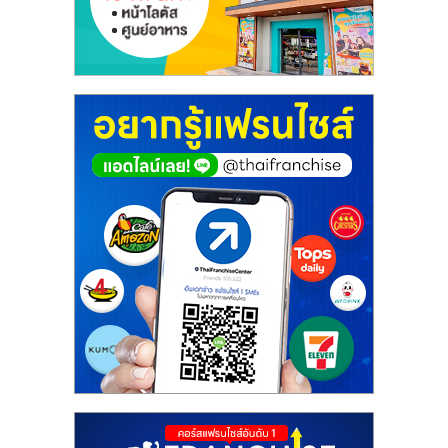
ศูนย์
รวม
แฟ
รน
ไชส์
พร้อม
ทำเล
สำหรับ