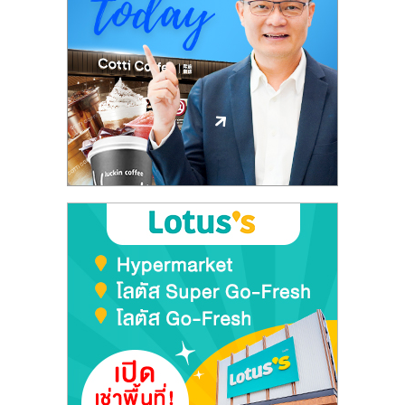
ลงทุน
และ
ขยาย
สา
ขา
แฟ
รน
ไชส์,