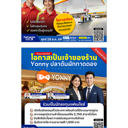
แฟ
รน
ไชส์
แฟ
รน
ไชส์
ขาย
หน้า
บ้าน