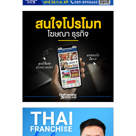
ลงทุน
น้อย
คืน
ทุน
ไว,
ที่
ปรึกษา
การ