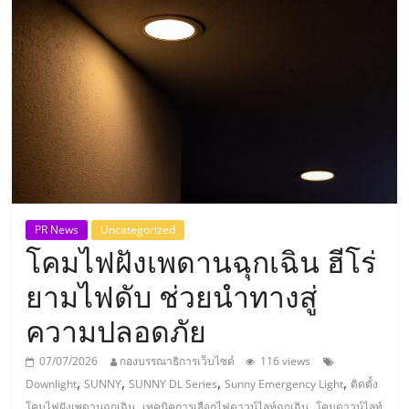
แห่ง
ประเทศไทย,
ThaiSMEsCenter,
รวม
ธุรกิจ
PR News
Uncategorized
โคมไฟฝังเพดานฉุกเฉิน ฮีโร่
เอ
ยามไฟดับ ช่วยนำทางสู่
ส
ความปลอดภัย
เอ็
07/07/2026
กองบรรณาธิการเว็บไซต์
116 views
,
,
,
,
Downlight
SUNNY
SUNNY DL Series
Sunny Emergency Light
ติดตั้ง
,
,
โคมไฟฝังเพดานฉุกเฉิน
เทคนิคการเลือกไฟดาวน์ไลท์ฉุกเฉิน
โคมดาวน์ไลท์