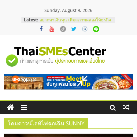
Skip
Sunday, August 9, 2026
to
content
Latest:
อยากหาเงินทุน เพิ่มสภาพคล่องให้ธุรกิจ
เริ่มยังไงให้ผ่านฉลุย
สัมมนาออนไลน์ โอกาสบริหารสถานี
บริการน้ำมัน Shell
สัมมนาลงทุน แฟรนไชส์ยอนนี่
ThaiFranchise Meet Up จับคู่แฟรน
"ศูนย์
ไชส์ ครั้งที่ 8
ร้านเครื่องเสียงคุณภาพสูง พร้อม
โซลูชันระบบภาพและเสียง
รวม
บริษัท Cybersecurity ในไทยที่ไหนดี?
วิธีเลือกผู้ให้บริการให้คุ้มค่าและตอบ
โจทย์ธุรกิจ
ข้อมูล
ธุรกิจ
SME
โคมดาวน์ไลท์ไฟฉุกเฉิน SUNNY