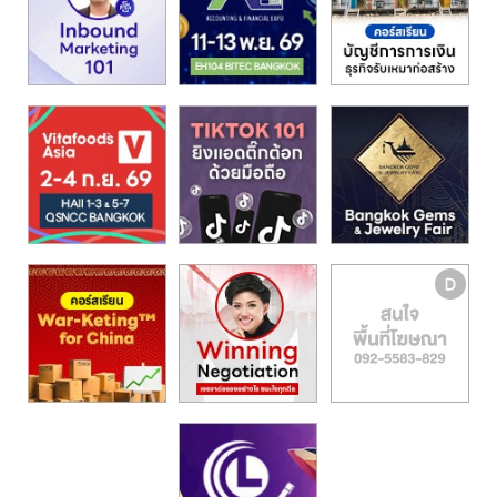
รน
ไชส์,
ศูนย์
รวม
แฟ
รน
ไชส์
พร้อม
ทำเล
สำหรับ
เปิด
ร้าน
ปรึกษา
ฟรี,
บริการ
พัฒนา
ระบบ
แฟ