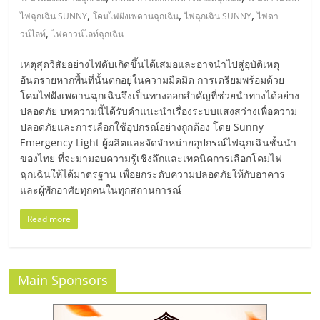
มอี
,
,
,
ไฟฉุกเฉิน SUNNY
โคมไฟฝังเพดานฉุกเฉิน
ไฟฉุกเฉิน SUNNY
ไฟดา
,
วน์ไลท์
ไฟดาวน์ไลท์ฉุกเฉิน
ไทย,
เหตุสุดวิสัยอย่างไฟดับเกิดขึ้นได้เสมอและอาจนำไปสู่อุบัติเหตุ
SMEs,
อันตรายหากพื้นที่นั้นตกอยู่ในความมืดมิด การเตรียมพร้อมด้วย
โคมไฟฝังเพดานฉุกเฉินจึงเป็นทางออกสำคัญที่ช่วยนำทางได้อย่าง
ปลอดภัย บทความนี้ได้รับคำแนะนำเรื่องระบบแสงสว่างเพื่อความ
แฟ
ปลอดภัยและการเลือกใช้อุปกรณ์อย่างถูกต้อง โดย Sunny
Emergency Light ผู้ผลิตและจัดจำหน่ายอุปกรณ์ไฟฉุกเฉินชั้นนำ
รน
ของไทย ที่จะมามอบความรู้เชิงลึกและเทคนิคการเลือกโคมไฟ
ฉุกเฉินให้ได้มาตรฐาน เพื่อยกระดับความปลอดภัยให้กับอาคาร
และผู้พักอาศัยทุกคนในทุกสถานการณ์
ไชส์,
Read more
ที่
ปรึกษา
Main Sponsors