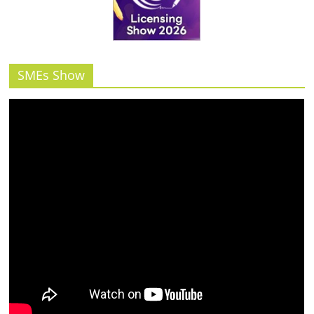
รน
ไชส์"
SMEs Show