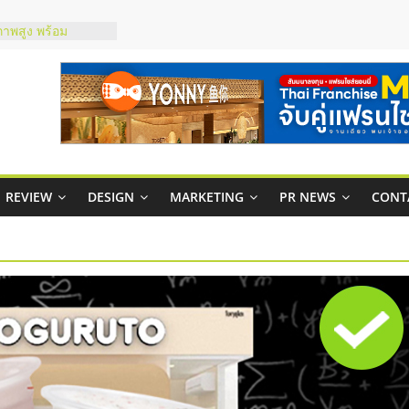
ภาพสูง พร้อม
ะเสียง
ty ในไทยที่ไหนดี?
รให้คุ้มค่าและตอบ
มสภาพคล่องให้ธุรกิจ
กาสบริหารสถานี
ชส์ยอนนี่
REVIEW
DESIGN
MARKETING
PR NEWS
CONT
t Up จับคู่แฟรน