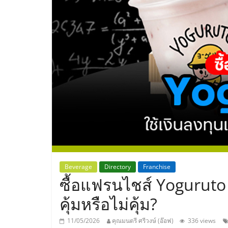
ประเทศไทย,
ThaiSMEsCenter
รวม
ธุรกิจ
เอ
ส
เอ็
Beverage
Directory
Franchise
ซื้อแฟรนไชส์ Yoguruto (
มอี
คุ้มหรือไม่คุ้ม?
11/05/2026
คุณมนตรี ศรีวงษ์ (อ๊อฟ)
336 views