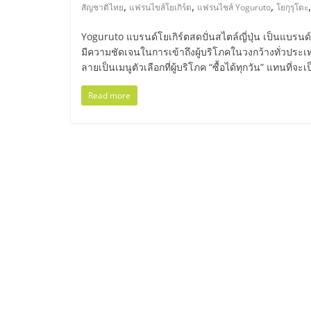
ไทย,
,
,
,
สัญชาติไทย
แฟรนไขส์โยเกิร์ต
แฟรนไชส์ Yoguruto
โยกุรุโตะ
SMEs,
Yoguruto แบรนด์โยเกิร์ตสดปั่นสไตล์ญี่ปุ่น เป็นแบรนด์เคร
มีความชัดเจนในการเข้าถึงผู้บริโภคในวงกว้างทั่วประเทศ
แฟ
ลายเป็นเมนูตัวเลือกที่ผู้บริโภค “ซื้อได้ทุกวัน” แทนที่จะเ
Read more
รน
ไชส์,
ที่
ปรึกษา
แฟ
รน