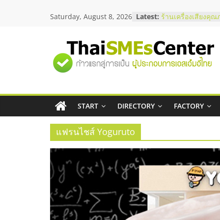
Skip
Saturday, August 8, 2026
Latest:
ร้านเครื่องเสียงคุณ
to
โซลูชันระบบภาพแล
content
บริษัท Cybersecuri
วิธีเลือกผู้ให้บริกา
"ศูนย์
โจทย์ธุรกิจ
อยากหาเงินทุน เพิ่
เริ่มยังไงให้ผ่านฉลุย
รวม
สัมมนาออนไลน์ โอ
บริการน้ำมัน Shell
สัมมนาลงทุน แฟรนไ
START
DIRECTORY
FACTORY
ข้อมูล
ThaiFranchise Mee
ไชส์ ครั้งที่ 8
แฟรนไชส์ Yoguruto
ธุรกิจ
SME
แห่ง