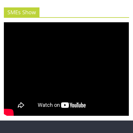
รน
ไชส์"
SMEs Show