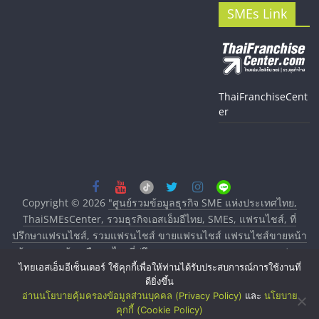
SMEs Link
ThaiFranchiseCent
er
Copyright © 2026
"ศูนย์รวมข้อมูลธุรกิจ SME แห่งประเทศไทย,
ThaiSMEsCenter, รวมธุรกิจเอสเอ็มอีไทย, SMEs, แฟรนไชส์, ที่
ปรึกษาแฟรนไชส์, รวมแฟรนไชส์ ขายแฟรนไชส์ แฟรนไชส์ขายหน้า
บ้าน ลงทุนน้อย คืนทุนไว, ที่ปรึกษาการลงทุนและขยายสาขาแฟรน
ไทยเอสเอ็มอีเซ็นเตอร์ ใช้คุกกี้เพื่อให้ท่านได้รับประสบการณ์การใช้งานที่
ไชส์, ศูนย์รวมแฟรนไชส์ พร้อมทำเลสำหรับเปิดร้าน ปรึกษาฟรี,
ดียิ่งขึ้น
บริการพัฒนาระบบแฟรนไชส์"
. All rights reserved.
อ่านนโยบายคุ้มครองข้อมูลส่วนบุคคล (Privacy Policy)
และ
นโยบาย
คุกกี้ (Cookie Policy)