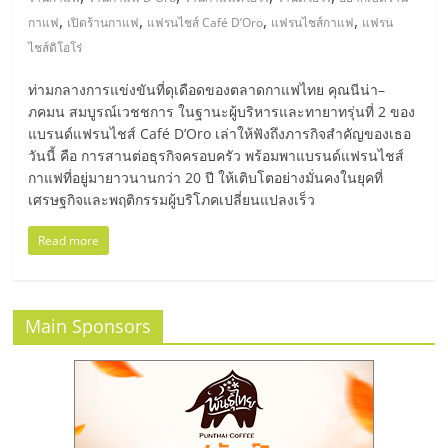
มอี
,
,
,
,
กาแฟ
เปิดร้านกาแฟ
แฟรนไชส์ Café D’Oro
แฟรนไชส์กาแฟ
แฟรน
ไชส์ดิโอโร่
ไทย,
ท่ามกลางการแข่งขันที่ดุเดือดของตลาดกาแฟไทย คุณนีน่า–
SMEs,
ภคมน สมบูรณ์เวชชการ ในฐานะผู้บริหารและทายาทรุ่นที่ 2 ของ
แบรนด์แฟรนไชส์ Café D’Oro เล่าให้ฟังถึงภารกิจสำคัญของเธอ
วันนี้ คือ การสานต่อธุรกิจครอบครัว พร้อมพาแบรนด์แฟรนไชส์
แฟ
กาแฟที่อยู่มายาวนานกว่า 20 ปี ให้เติบโตอย่างมั่นคงในยุคที่
เศรษฐกิจและพฤติกรรมผู้บริโภคเปลี่ยนแปลงเร็ว
รน
Read more
ไชส์,
Main Sponsors
ที่
ปรึกษา