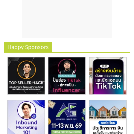
รน
ไชส์
ขาย
หน้า
บ้าน
ลงทุน
น้อย
Happy Sponsors
คืน
ทุน
ไว,
ที่
ปรึกษา
การ
ลงทุน
และ
ขยาย
สา
ขา
แฟ