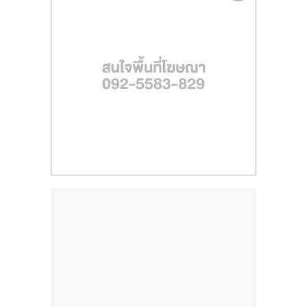
ไทย,
SMEs,
แฟ
รน
ไชส์,
ที่
ปรึกษา
แฟ
รน
ไชส์,
รวม
แฟ
รน
ไชส์
ขาย
แฟ
รน
ไชส์
แฟ