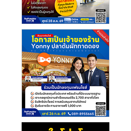
แฟ
รน
ไชส์
แฟ
รน
ไชส์
ขาย
หน้า
บ้าน