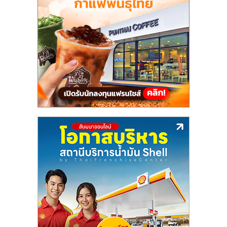
แฟ
รน
ไชส์,
รวม
แฟ
รน
ไชส์
ขาย