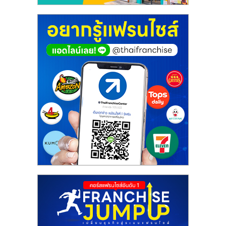
ศูนย์
รวม
แฟ
รน
ไชส์
พร้อม
ทำเล
สำหรับ