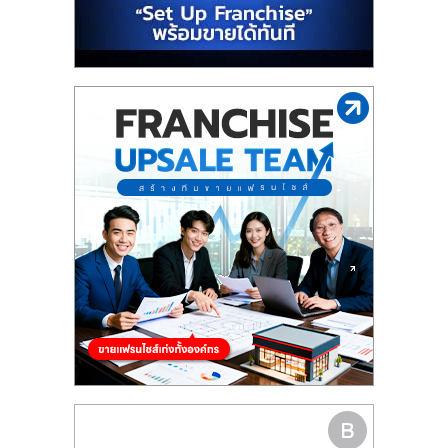
รน
ไชส์"
"ศูนย์
รวม
ข้อมูล
ธุรกิจ
SME
แห่ง
ประเทศไทย,
ThaiSMEsCenter,
รวม
ธุรกิจ
เอ
ส
เอ็
มอี