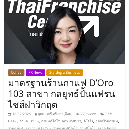
แห่ง
ประเทศไทย,
ThaiSMEsCenter,
รวม
ธุรกิจ
Coffee
PR News
Starting a Business
มาตรฐานร้านกาแฟ D’Oro
เอ
103 สาขา กลยุทธ์ปั้นแฟรน
ส
ไชส์ฝ่าวิกฤต
เอ็
18/02/2026
คุณมนตรี ศรีวงษ์ (อ๊อฟ)
279 views
Café
,
,
,
,
,
,
D’Oro
กาแฟ D'Oro
กาแฟดิโอโร่
จดหมายข่าว
ดิโอโร่
ธุรกิจร้านกาแฟ
,
,
,
,
ร้านกาแฟ
ร้านกาแฟ D'Oro
ร้านกาแฟดิโอโร่
ร้านดิโอโร่
อยากเปิดร้าน