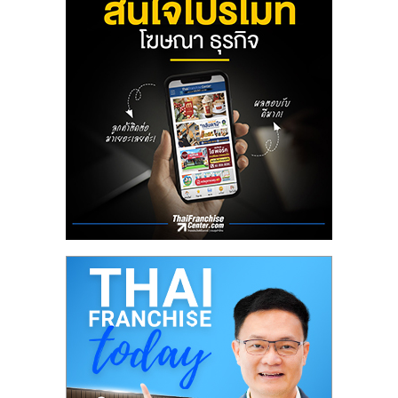
ลงทุน
น้อย
คืน
ทุน
ไว,
ที่
ปรึกษา
การ