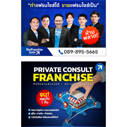
เปิด
ร้าน
ปรึกษา
ฟรี,
บริการ
พัฒนา
ระบบ
แฟ