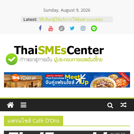
Skip
Sunday, August 9, 2026
to
content
Latest:
บริษัท Cybersecurity ในไทยที่ไหนดี?
วิธีเลือกผู้ให้บริการให้คุ้มค่าและตอบ
โจทย์ธุรกิจ
อยากหาเงินทุน เพิ่มสภาพคล่องให้ธุรกิจ
เริ่มยังไงให้ผ่านฉลุย
สัมมนาออนไลน์ โอกาสบริหารสถานี
"ศูนย์
บริการน้ำมัน Shell
สัมมนาลงทุน แฟรนไชส์ยอนนี่
ThaiFranchise Meet Up จับคู่แฟรน
รวม
ไชส์ ครั้งที่ 8
ร้านเครื่องเสียงคุณภาพสูง พร้อม
โซลูชันระบบภาพและเสียง
ข้อมูล
ธุรกิจ
SME
แฟรนไชส์ Café D’Oro