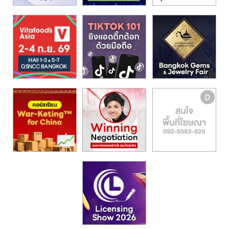
รน
ไชส์,
ศูนย์
รวม
แฟ
รน
ไชส์
พร้อม
ทำเล
สำหรับ
เปิด
ร้าน
ปรึกษา
ฟรี,
บริการ
พัฒนา
ระบบ
แฟ