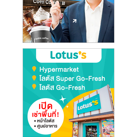
ลงทุน
และ
ขยาย
สา
ขา
แฟ
รน
ไชส์,