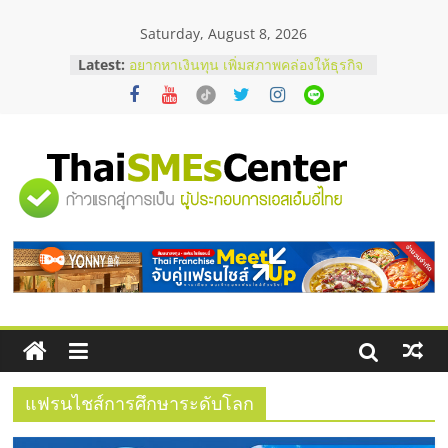
Skip
Saturday, August 8, 2026
to
content
Latest:
อยากหาเงินทุน เพิ่มสภาพคล่องให้ธุรกิจ
เริ่มยังไงให้ผ่านฉลุย
สัมมนาออนไลน์ โอกาสบริหารสถานี
บริการน้ำมัน Shell
สัมมนาลงทุน แฟรนไชส์ยอนนี่
ThaiFranchise Meet Up จับคู่แฟรน
"ศูนย์
ไชส์ ครั้งที่ 8
ร้านเครื่องเสียงคุณภาพสูง พร้อม
โซลูชันระบบภาพและเสียง
รวม
บริษัท Cybersecurity ในไทยที่ไหนดี?
วิธีเลือกผู้ให้บริการให้คุ้มค่าและตอบ
โจทย์ธุรกิจ
ข้อมูล
ธุรกิจ
SME
แฟรนไชส์การศึกษาระดับโลก