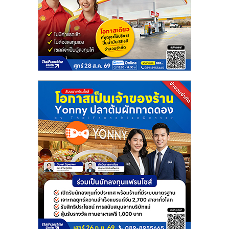
แฟ
รน
ไชส์
แฟ
รน
ไชส์
ขาย
หน้า
บ้าน