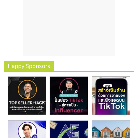
รน
ไชส์
ขาย
หน้า
บ้าน
ลงทุน
น้อย
คืน
ทุน
Happy Sponsors
ไว,
ที่
ปรึกษา
การ
ลงทุน
และ
ขยาย
สา
ขา
แฟ