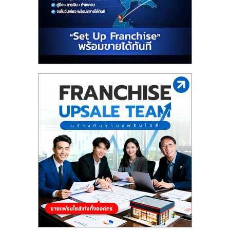
รน
ไชส์"
"ศูนย์
รวม
ข้อมูล
ธุรกิจ
SME
แห่ง
ประเทศไทย,
ThaiSMEsCenter,
รวม
ธุรกิจ
เอ
ส
เอ็
มอี