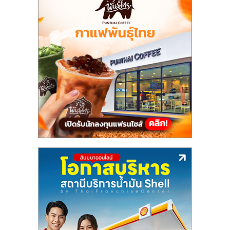
แฟ
รน
ไชส์,
รวม
แฟ
รน
ไชส์
ขาย