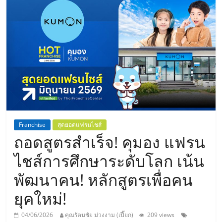
แห่ง
ประเทศไทย,
ThaiSMEsCenter,
รวม
ธุรกิจ
Franchise
สุดยอดแฟรนไชส์
ถอดสูตรสำเร็จ! คุมอง แฟรน
เอ
ไชส์การศึกษาระดับโลก เน้น
ส
พัฒนาคน! หลักสูตรเพื่อคน
ยุคใหม่!
เอ็
04/06/2026
คุณรัตนชัย ม่วงงาม (เปี๊ยก)
209 views