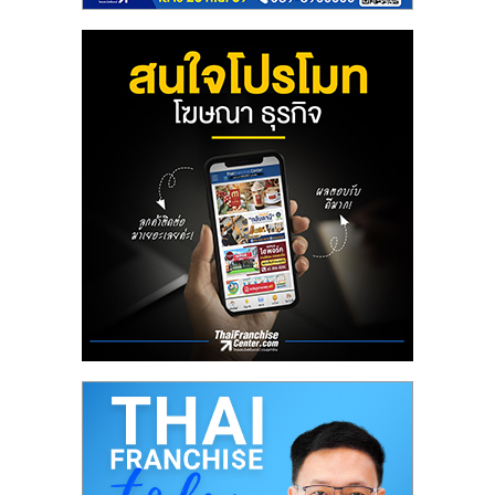
ลงทุน
น้อย
คืน
ทุน
ไว,
ที่
ปรึกษา
การ