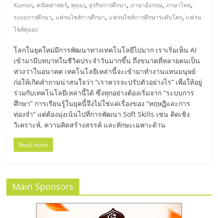
มอี
,
,
,
,
,
,
Kumon
คณิตศาสตร์
คุมอง
ธุรกิจการศึกษา
ภาษาอังกฤษ
ภาษาไทย
,
,
,
ระบบการศึกษา
แฟรนไชส์การศึกษา
แฟรนไชส์การศึกษาระดับโลก
แฟรน
ไทย,
ไชส์คุมอง
โลกในยุคใหม่มีการพัฒนาทางเทคโนโลยีไปมาก เราเริ่มเห็น AI
SMEs,
เข้ามามีบทบาทในชีวิตประจำวันมากขึ้น ถึงขนาดที่หลายคนเป็น
ห่วงว่าในอนาคต เทคโนโลยีเหล่านี้จะเข้ามาทำงานแทนมนุษย์
แฟ
ก่อให้เกิดคำถามน่าสนใจว่า “เราควรจะปรับตัวอย่างไร” เพื่อให้อยู่
ร่วมกับเทคโนโลยีเหล่านี้ได้ ซึ่งทุกอย่างต้องเริ่มจาก “ระบบการ
ศึกษา” การเรียนรู้ในยุคนี้จึงไม่ใช่แค่เรื่องของ “ทฤษฎีและการ
รน
ท่องจำ” แต่ต้องมุ่งเน้นไปที่การพัฒนา Soft Skills เช่น คิดเชิง
วิเคราะห์, ความคิดสร้างสรรค์ และทักษะเฉพาะด้าน
ไชส์,
Read more
ที่
Main Sponsors
ปรึกษา