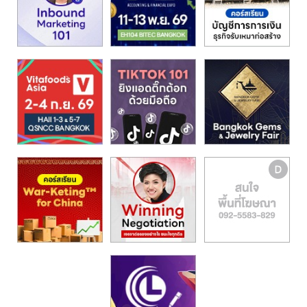
รน
ไชส์,
ศูนย์
รวม
แฟ
รน
ไชส์
พร้อม
ทำเล
สำหรับ
เปิด
ร้าน
ปรึกษา
ฟรี,
บริการ
พัฒนา
ระบบ
แฟ