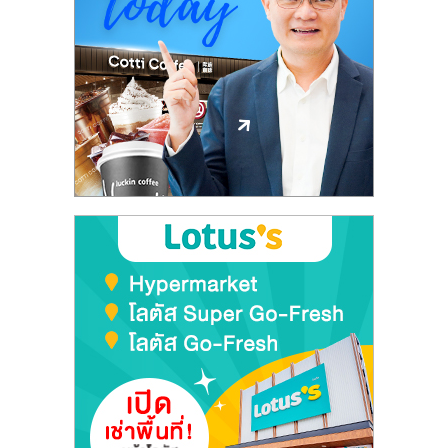
ลงทุน
และ
ขยาย
สา
ขา
แฟ
รน
ไชส์,