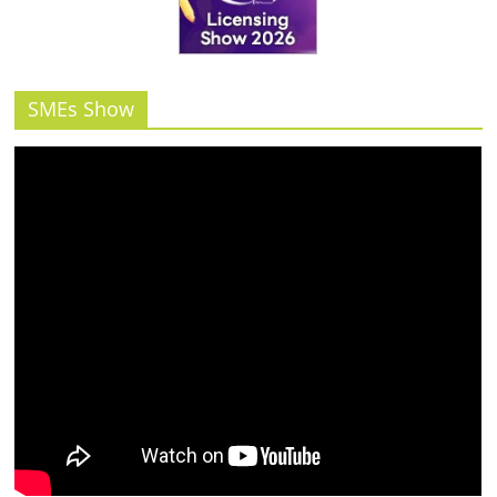
รน
ไชส์"
SMEs Show