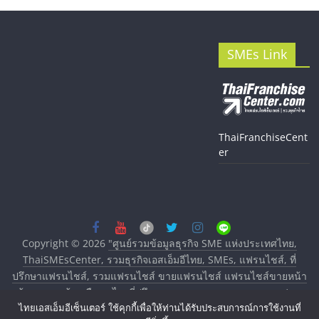
SMEs Link
ThaiFranchiseCent
er
Copyright © 2026
"ศูนย์รวมข้อมูลธุรกิจ SME แห่งประเทศไทย,
ThaiSMEsCenter, รวมธุรกิจเอสเอ็มอีไทย, SMEs, แฟรนไชส์, ที่
ปรึกษาแฟรนไชส์, รวมแฟรนไชส์ ขายแฟรนไชส์ แฟรนไชส์ขายหน้า
บ้าน ลงทุนน้อย คืนทุนไว, ที่ปรึกษาการลงทุนและขยายสาขาแฟรน
ไทยเอสเอ็มอีเซ็นเตอร์ ใช้คุกกี้เพื่อให้ท่านได้รับประสบการณ์การใช้งานที่
ไชส์, ศูนย์รวมแฟรนไชส์ พร้อมทำเลสำหรับเปิดร้าน ปรึกษาฟรี,