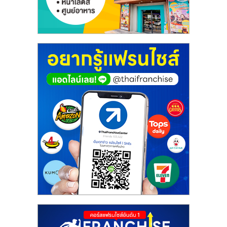
ศูนย์
รวม
แฟ
รน
ไชส์
พร้อม
ทำเล
สำหรับ