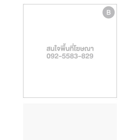
ไทย,
SMEs,
แฟ
รน
ไชส์,
ที่
ปรึกษา
แฟ
รน
ไชส์,
รวม
แฟ
รน
ไชส์
ขาย
แฟ
รน
ไชส์
แฟ