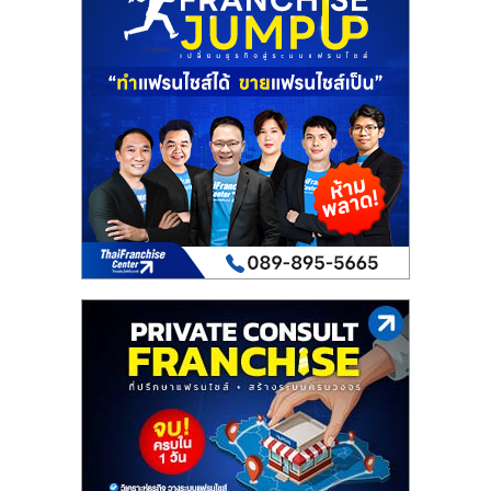
เปิด
ร้าน
ปรึกษา
ฟรี,
บริการ
พัฒนา
ระบบ
แฟ