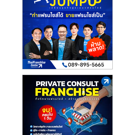
เปิด
ร้าน
ปรึกษา
ฟรี,
บริการ
พัฒนา
ระบบ
แฟ