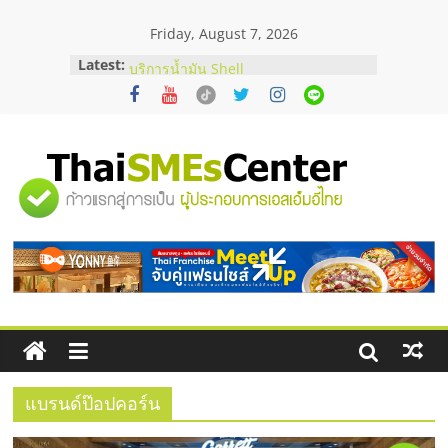
Skip
Friday, August 7, 2026
to
content
Latest:
สัมมนาออนไลน์ โอกาสบริหารสถานี
บริการน้ำมัน Shell
สัมมนาลงทุน แฟรนไชส์ยอนนี่
ThaiFranchise Meet Up จับคู่แฟรน
ไชส์ ครั้งที่ 8
ร้านเครื่องเสียงคุณภาพสูง พร้อม
"ศูนย์
โซลูชันระบบภาพและเสียง
บริษัท Cybersecurity ในไทยที่ไหนดี?
วิธีเลือกผู้ให้บริการให้คุ้มค่าและตอบ
รวม
โจทย์ธุรกิจ
อยากหาเงินทุน เพิ่มสภาพคล่องให้ธุรกิจ
เริ่มยังไงให้ผ่านฉลุย
ข้อมูล
ธุรกิจ
SME
แบรนด์ป๊อปคอร์น