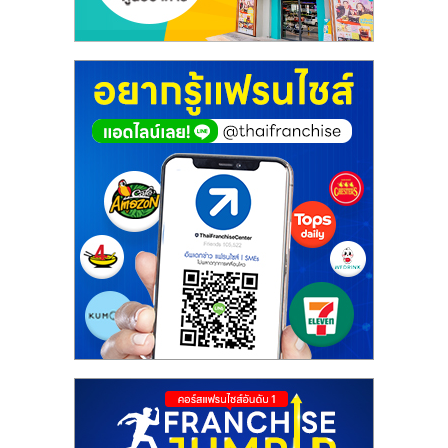
ศูนย์
รวม
แฟ
รน
ไชส์
พร้อม
ทำเล
สำหรับ