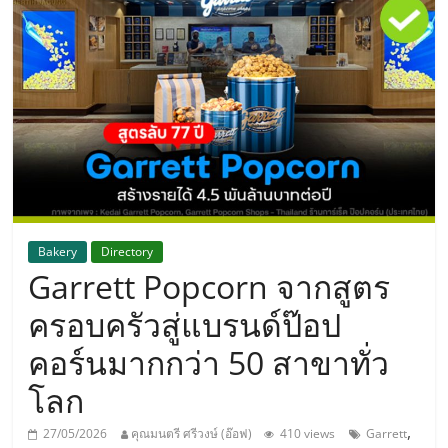
แห่ง
ประเทศไทย,
ThaiSMEsCenter,
รวม
ธุรกิจ
Bakery
Directory
Garrett Popcorn จากสูตร
เอ
ครอบครัวสู่แบรนด์ป๊อป
ส
คอร์นมากกว่า 50 สาขาทั่ว
โลก
เอ็
,
27/05/2026
คุณมนตรี ศรีวงษ์ (อ๊อฟ)
410 views
Garrett