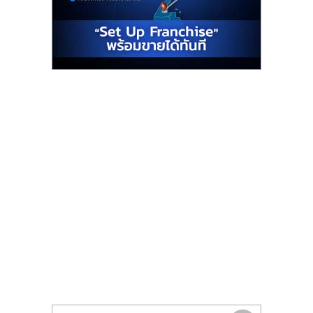
รน
ไชส์"
"ศูนย์
รวม
ข้อมูล
ธุรกิจ
SME
แห่ง
ประเทศไทย,
ThaiSMEsCenter,
รวม
ธุรกิจ
เอ
ส
เอ็
มอี