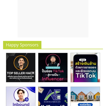
รน
ไชส์
ขาย
หน้า
บ้าน
ลงทุน
น้อย
คืน
Happy Sponsors
ทุน
ไว,
ที่
ปรึกษา
การ
ลงทุน
และ
ขยาย
สา
ขา
แฟ