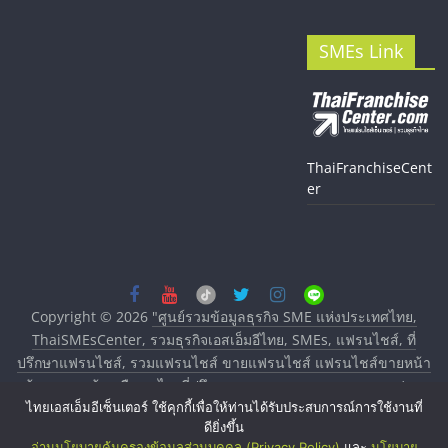
SMEs Link
ThaiFranchiseCent
er
Copyright © 2026
"ศูนย์รวมข้อมูลธุรกิจ SME แห่งประเทศไทย,
ThaiSMEsCenter, รวมธุรกิจเอสเอ็มอีไทย, SMEs, แฟรนไชส์, ที่
ปรึกษาแฟรนไชส์, รวมแฟรนไชส์ ขายแฟรนไชส์ แฟรนไชส์ขายหน้า
บ้าน ลงทุนน้อย คืนทุนไว, ที่ปรึกษาการลงทุนและขยายสาขาแฟรน
ไทยเอสเอ็มอีเซ็นเตอร์ ใช้คุกกี้เพื่อให้ท่านได้รับประสบการณ์การใช้งานที่
ไชส์, ศูนย์รวมแฟรนไชส์ พร้อมทำเลสำหรับเปิดร้าน ปรึกษาฟรี,
ดียิ่งขึ้น
บริการพัฒนาระบบแฟรนไชส์"
. All rights reserved.
อ่านนโยบายคุ้มครองข้อมูลส่วนบุคคล (Privacy Policy)
และ
นโยบาย