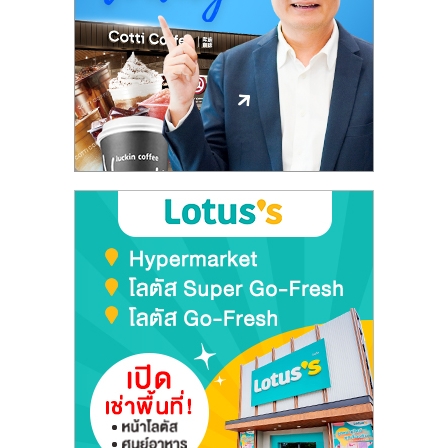
ลงทุน
และ
ขยาย
สา
ขา
แฟ
รน
ไชส์,