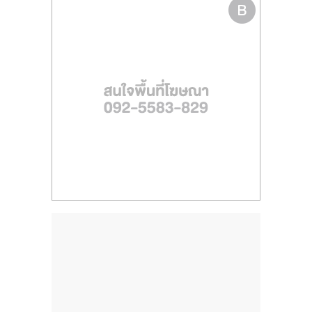
ไทย,
SMEs,
แฟ
รน
ไชส์,
ที่
ปรึกษา
แฟ
รน
ไชส์,
รวม
แฟ
รน
ไชส์
ขาย
แฟ
รน
ไชส์
แฟ