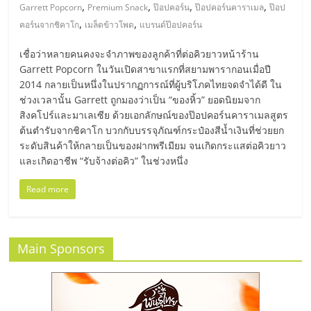
มอี
,
,
,
,
Garrett Popcorn
Premium Snack
ป๊อปคอร์น
ป๊อปคอร์นคาราเมล
ป๊อป
,
,
คอร์นจากชิคาโก
เมล็ดข้าวโพด
แบรนด์ป๊อปคอร์น
ไทย,
เชื่อว่าหลายคนคงจะจำภาพของลูกค้าที่ต่อคิวยาวหน้าร้าน
Garrett Popcorn ในวันเปิดสาขาแรกที่สยามพารากอนเมื่อปี
SMEs,
2014 กลายเป็นหนึ่งในปรากฏการณ์ที่ผู้บริโภคไทยจดจำได้ดี ใน
ช่วงเวลานั้น Garrett ถูกมองว่าเป็น “ของหิ้ว” ยอดนิยมจาก
แฟ
สิงคโปร์และมาเลเซีย ด้วยเอกลักษณ์ของป๊อปคอร์นคาราเมลสูตร
ต้นตำรับจากชิคาโก บวกกับบรรจุภัณฑ์กระป๋องสีน้ำเงินที่ช่วยยก
ระดับสินค้าให้กลายเป็นของฝากพรีเมียม จนเกิดกระแสต่อคิวยาว
รน
และเกิดอาชีพ “รับจ้างต่อคิว” ในช่วงหนึ่ง
ไชส์,
Read more
ที่
Main Sponsors
ปรึกษา