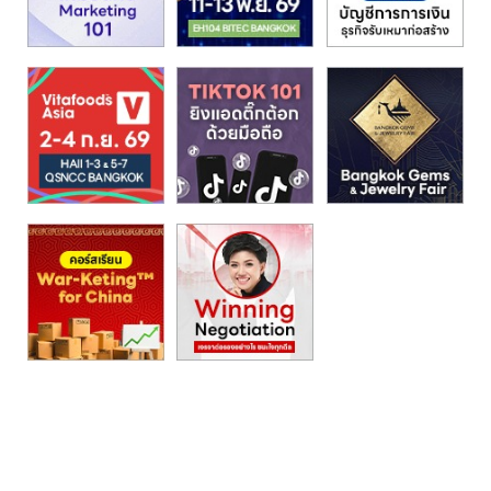
รน
ไชส์,
ศูนย์
รวม
แฟ
รน
ไชส์
พร้อม
ทำเล
สำหรับ
เปิด
ร้าน
ปรึกษา
ฟรี,
บริการ
พัฒนา
ระบบ
แฟ