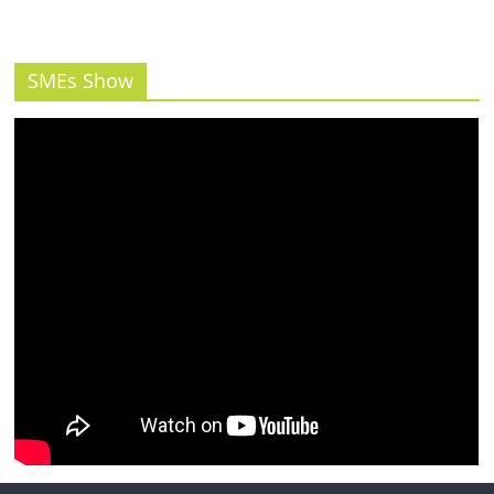
รน
ไชส์"
SMEs Show