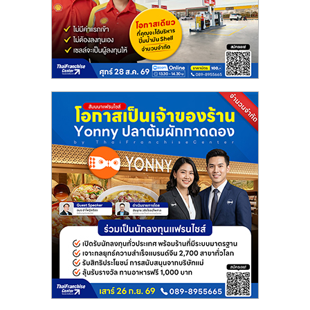
แฟ
รน
ไชส์
แฟ
รน
ไชส์
ขาย
หน้า
บ้าน