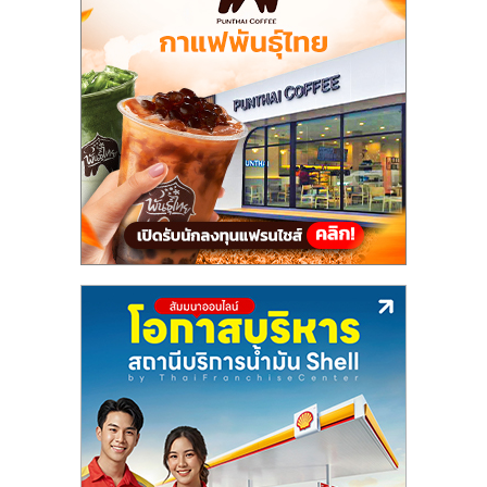
แฟ
รน
ไชส์,
รวม
แฟ
รน
ไชส์
ขาย