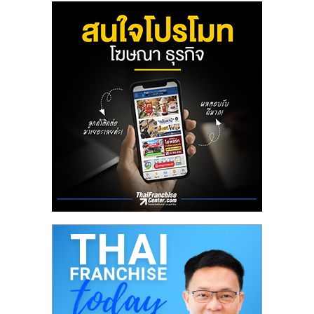
ลงทุน
น้อย
คืน
ทุน
ไว,
ที่
ปรึกษา
การ