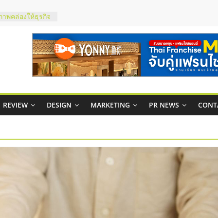
 ในไทยที่ไหนดี?
ห้คุ้มค่าและตอบ
ภาพคล่องให้ธุรกิจ
าสบริหารสถานี
ส์ยอนนี่
 Up จับคู่แฟรน
REVIEW
DESIGN
MARKETING
PR NEWS
CONT
าพสูง พร้อม
เสียง