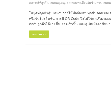
ไทย,
,
,
,
สะดวกให้ลูกค้า
สแกนดูเมนู
สแกนลงทะเบียนรับข่าวสาร
สแกนเพ
SMEs,
ในยุคที่ลูกค้าคุ้นเคยกับการใช้มือถือแทบทุกขั้นตอนขอ
หรือรับโปรโมชัน การมี QR Code จึงไม่ใช่แค่เรื่องของคว
แฟ
ต่อกับลูกค้าได้ง่ายขึ้น รวดเร็วขึ้น และดูเป็นมืออาชีพมา
Read more
รน
ไชส์,
ที่
ปรึกษา
แฟ
รน