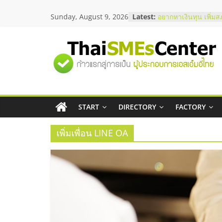
Skip
บริษัท Cybersecurity
Sunday, August 9, 2026
Latest:
to
วิธีเลือกผู้ให้บริการใ
content
โจทย์ธุรกิจ
อยากหาเงินทุน เพิ่มส
เริ่มยังไงให้ผ่านฉลุย
"ศูนย์
สัมมนาออนไลน์ โอก
บริการน้ำมัน Shell
รวม
สัมมนาลงทุน แฟรนไช
ThaiFranchise Meet
ไชส์ ครั้งที่ 8
START
DIRECTORY
FACTORY
ข้อมูล
ร้านเครื่องเสียงคุณภ
โซลูชันระบบภาพและ
เพิ่มเพื่อน LINE OA
ธุรกิจ
SME
แห่ง