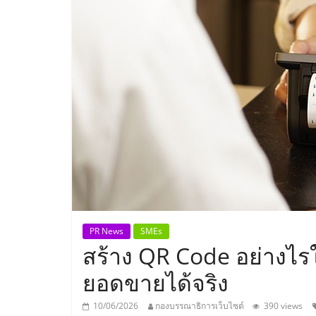
ประเทศไทย,
ThaiSMEsCenter
รวม
ธุรกิจ
เอ
ส
เอ็
PR News
SMEs
สร้าง QR Code อย่างไรให
มอี
ยอดขายได้จริง
10/06/2026
กองบรรณาธิการเว็บไซต์
390 views