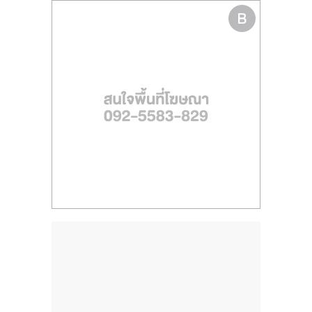
ไทย,
SMEs,
แฟ
รน
ไชส์,
ที่
ปรึกษา
แฟ
รน
ไชส์,
รวม
แฟ
รน
ไชส์
ขาย
แฟ
รน
ไชส์
แฟ