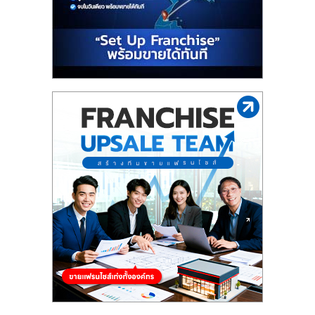
รน
ไชส์"
"ศูนย์
รวม
ข้อมูล
ธุรกิจ
SME
แห่ง
ประเทศไทย,
ThaiSMEsCenter,
รวม
ธุรกิจ
เอ
ส
เอ็
มอี