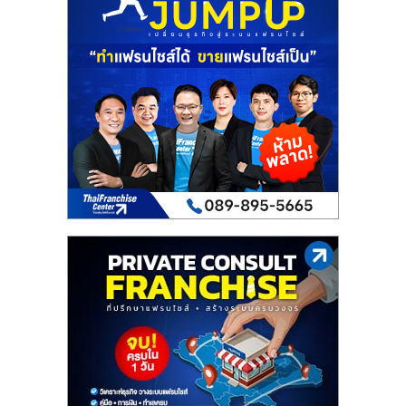
เปิด
ร้าน
ปรึกษา
ฟรี,
บริการ
พัฒนา
ระบบ
แฟ