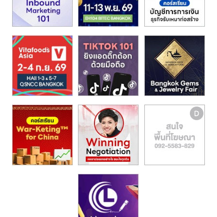
รน
ไชส์,
ศูนย์
รวม
แฟ
รน
ไชส์
พร้อม
ทำเล
สำหรับ
เปิด
ร้าน
ปรึกษา
ฟรี,
บริการ
พัฒนา
ระบบ
แฟ