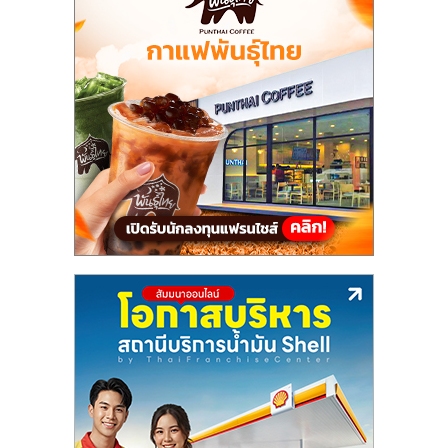
แฟ
รน
ไชส์,
รวม
แฟ
รน
ไชส์
ขาย