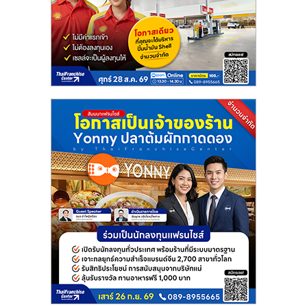
แฟ
รน
ไชส์
แฟ
รน
ไชส์
ขาย
หน้า
บ้าน