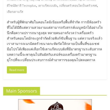
มอี
,
,
,
ดีไซน์อิตาลี Tecnoplus
เตาแก๊สแบบฝัง
เปลี่ยนครัวคอนโดเป็นครัวเชฟ
เลือกเตาแก๊ส
ไทย,
สำหรับผู้ที่พักอาศัยในคอนโดมิเนียมหรือพื้นที่จำกัด การมีห้องครัว
SMEs,
ที่ไม่ได้มีดีแค่ความสวยงามแต่สามารถรังสรรค์เมนูหนักได้อย่างใจ
นึกคือความปรารถนาสูงสุด หลายคนอาจกังวลว่าเครื่องครัว
สำหรับคอนโดมักจะถูกจำกัดด้วยฟังก์ชันพื้นฐาน แต่ความจริงแล้ว
แฟ
เราสามารถเนรมิตครัวขนาดกะทัดรัดให้กลายเป็นพื้นที่ของเชฟ
มือโปรได้เพียงแค่เลือกใช้เตาแก๊สแบบฝังที่มีมาตรฐานระดับสากล
รน
บทความนี้จะพาคุณไปสัมผัสกับเสน่ห์ของเครื่องครัวมาตรฐาน
ยุโรปที่จะเปลี่ยนประสบการณ์ทำอาหารของคุณไปตลอดกาล
ไชส์,
Read more
ที่
Main Sponsors
ปรึกษา