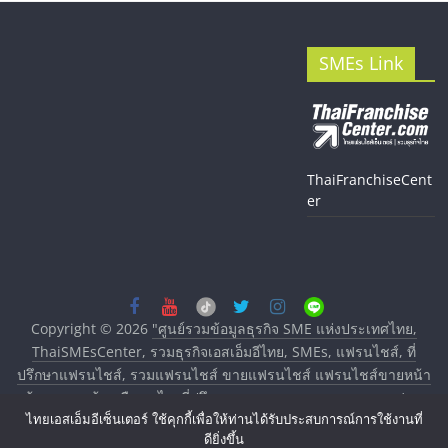
SMEs Link
ThaiFranchiseCent
er
Copyright © 2026
"ศูนย์รวมข้อมูลธุรกิจ SME แห่งประเทศไทย,
ThaiSMEsCenter, รวมธุรกิจเอสเอ็มอีไทย, SMEs, แฟรนไชส์, ที่
ปรึกษาแฟรนไชส์, รวมแฟรนไชส์ ขายแฟรนไชส์ แฟรนไชส์ขายหน้า
บ้าน ลงทุนน้อย คืนทุนไว, ที่ปรึกษาการลงทุนและขยายสาขาแฟรน
ไทยเอสเอ็มอีเซ็นเตอร์ ใช้คุกกี้เพื่อให้ท่านได้รับประสบการณ์การใช้งานที่
ไชส์, ศูนย์รวมแฟรนไชส์ พร้อมทำเลสำหรับเปิดร้าน ปรึกษาฟรี,
ดียิ่งขึ้น
บริการพัฒนาระบบแฟรนไชส์"
. All rights reserved.