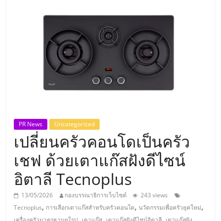
แห่ง
ประเทศไทย,
ThaiSMEsCenter,
รวม
ธุรกิจ
PR News
Uncategorized
เปลี่ยนครัวคอนโดเป็นครัว
เอ
เชฟ ด้วยเตาแก๊สฝังดีไซน์
ส
อิตาลี Tecnoplus
เอ็
13/05/2026
กองบรรณาธิการเว็บไซต์
243 views
,
,
,
Tecnoplus
การเลือกเตาแก๊สสำหรับครัวคอนโด
นวัตกรรมเพื่อครัวยุคใหม่
,
,
,
เครื่องครัวมาตรฐานยุโรป
เตาแก๊ส
เตาแก๊สฝังดีไซน์อิตาลี
เตาแก๊สฝัง