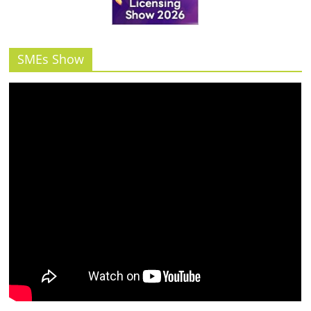
รน
ไชส์"
SMEs Show