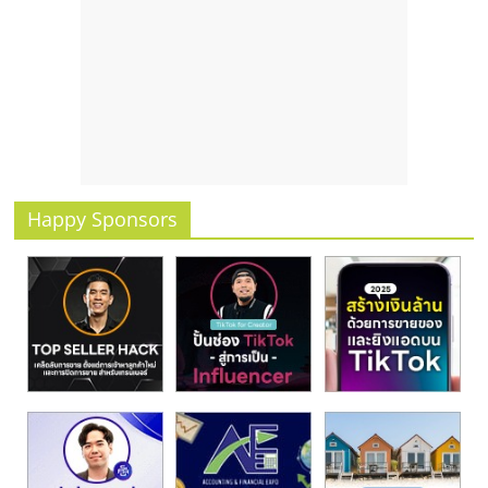
รน
ไชส์
ขาย
หน้า
บ้าน
ลงทุน
น้อย
คืน
Happy Sponsors
ทุน
ไว,
ที่
ปรึกษา
การ
ลงทุน
และ
ขยาย
สา
ขา
แฟ