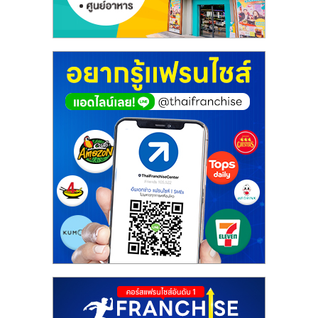
ศูนย์
รวม
แฟ
รน
ไชส์
พร้อม
ทำเล
สำหรับ