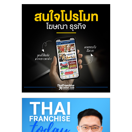
ลงทุน
น้อย
คืน
ทุน
ไว,
ที่
ปรึกษา
การ