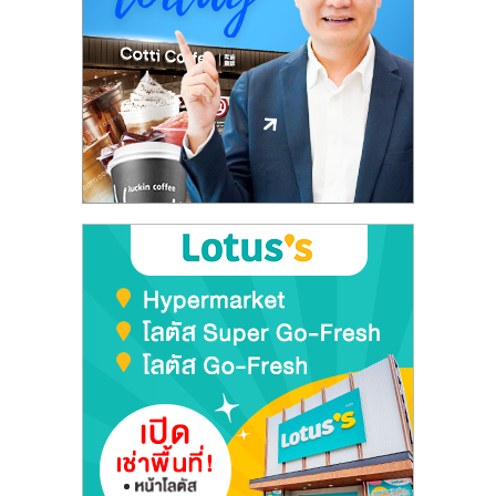
ลงทุน
และ
ขยาย
สา
ขา
แฟ
รน
ไชส์,