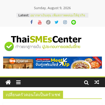
Skip
Sunday, August 9, 2026
to
บริษัท Cybersecurity ในไทยที่ไหนดี?
content
Latest:
วิธีเลือกผู้ให้บริการให้คุ้มค่าและตอบ
โจทย์ธุรกิจ
อยากหาเงินทุน เพิ่มสภาพคล่องให้ธุรกิจ
เริ่มยังไงให้ผ่านฉลุย
สัมมนาออนไลน์ โอกาสบริหารสถานี
บริการน้ำมัน Shell
"ศูนย์
สัมมนาลงทุน แฟรนไชส์ยอนนี่
ThaiFranchise Meet Up จับคู่แฟรน
ไชส์ ครั้งที่ 8
รวม
ร้านเครื่องเสียงคุณภาพสูง พร้อม
โซลูชันระบบภาพและเสียง
ข้อมูล
ธุรกิจ
SME
เปลี่ยนครัวคอนโดเป็นครัวเชฟ