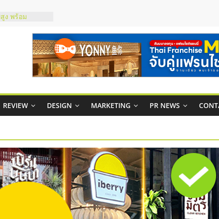
์ยอนนี่
p จับคู่แฟรน
สูง พร้อม
สียง
ในไทยที่ไหนดี?
้คุ้มค่าและตอบ
าพคล่องให้ธุรกิจ
บริหารสถานี
REVIEW
DESIGN
MARKETING
PR NEWS
CONT