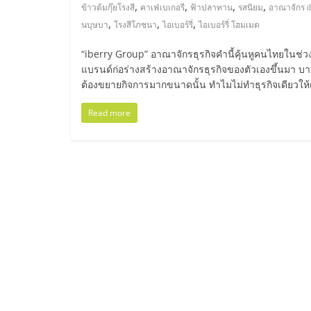
ไทย,
,
,
,
,
ข้าวต้มกุ๊ยโรงสี
คาเฟ่เบเกอรี
ฟ้าปลาทาน
รสนิยม
อาณาจักร i
,
,
,
นบุษบา
โรงสีโภชนา
ไอเบอร์รี่
ไอเบอร์รี่ โฮมเมด
SMEs,
“iberry Group” อาณาจักรธุรกิจคำนี้คุ้นหูคนไทยในช่วง
แฟ
แบรนด์ก่อร่างสร้างอาณาจักรธุรกิจของตัวเองขึ้นมา บ
ต้องขยายกิจการมากขนาดนั้น ทำไมไม่ทำธุรกิจเดียวให้ดั
รน
Read more
ไชส์,
ที่
ปรึกษา
แฟ
รน