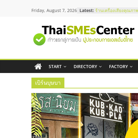
Skip
สัมมนาลงทุน แฟรนไชส
Friday, August 7, 2026
Latest:
ThaiFranchise Meet U
to
ไชส์ ครั้งที่ 8
content
ร้านเครื่องเสียงคุณภาพ
โซลูชันระบบภาพและเ
"ศูนย์
บริษัท Cybersecurity 
วิธีเลือกผู้ให้บริการให
โจทย์ธุรกิจ
รวม
อยากหาเงินทุน เพิ่มสภ
เริ่มยังไงให้ผ่านฉลุย
สัมมนาออนไลน์ โอกาส
START
DIRECTORY
FACTORY
ข้อมูล
บริการน้ำมัน Shell
เบิร์นบุษบา
ธุรกิจ
SME
แห่ง