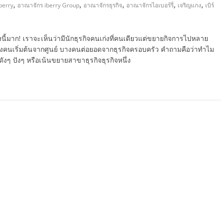
,
,
,
,
,
berry
อาณาจักร iberry Group
อาณาจักรธุรกิจ
อาณาจักรไอเบอร์รี่
เจริญแกง
เบิร์
นี้มาก! เราจะเห็นว่ามีนักธุรกิจคนเก่งที่คนเดียวแต่ขยายกิจการไปหลาย
างคนเริ่มต้นจากศูนย์ บางคนต่อยอดจากธุรกิจครอบครัว คำถามคือว่าทำไม
งๆ ปังๆ หรือเน้นขยายสาขาธุรกิจธุรกิจหนึ่ง