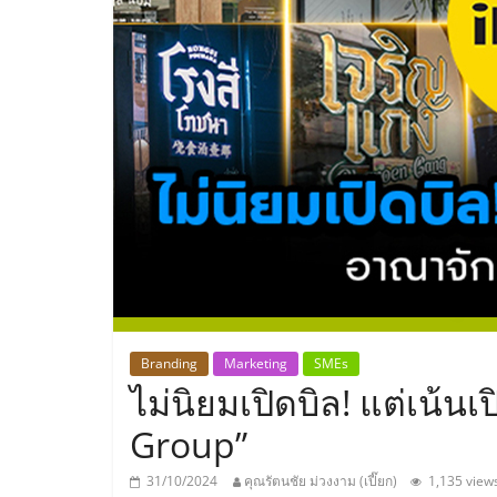
ประเทศไทย,
ThaiSMEsCenter
รวม
ธุรกิจ
เอ
ส
เอ็
Branding
Marketing
SMEs
ไม่นิยมเปิดบิล! แต่เน้น
มอี
Group”
31/10/2024
คุณรัตนชัย ม่วงงาม (เปี๊ยก)
1,135 view