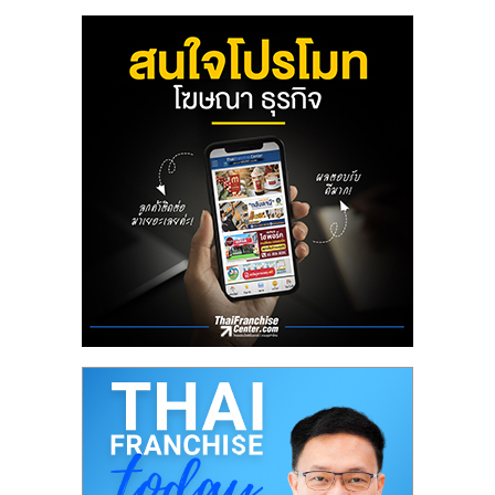
ลงทุน
น้อย
คืน
ทุน
ไว,
ที่
ปรึกษา
การ