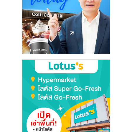
ลงทุน
และ
ขยาย
สา
ขา
แฟ
รน
ไชส์,