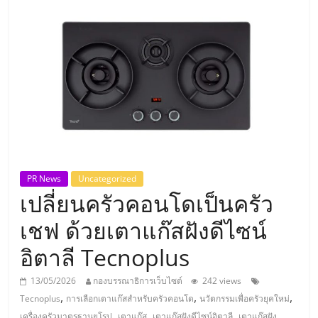
แห่ง
ประเทศไทย,
ThaiSMEsCenter,
รวม
ธุรกิจ
PR News
Uncategorized
เปลี่ยนครัวคอนโดเป็นครัว
เอ
เชฟ ด้วยเตาแก๊สฝังดีไซน์
ส
อิตาลี Tecnoplus
เอ็
13/05/2026
กองบรรณาธิการเว็บไซต์
242 views
,
,
,
Tecnoplus
การเลือกเตาแก๊สสำหรับครัวคอนโด
นวัตกรรมเพื่อครัวยุคใหม่
,
,
,
เครื่องครัวมาตรฐานยุโรป
เตาแก๊ส
เตาแก๊สฝังดีไซน์อิตาลี
เตาแก๊สฝัง