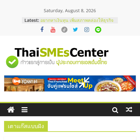
Skip
Saturday, August 8, 2026
to
content
Latest:
อยากหาเงินทุน เพิ่มสภาพคล่องให้ธุรกิจ
เริ่มยังไงให้ผ่านฉลุย
สัมมนาออนไลน์ โอกาสบริหารสถานี
บริการน้ำมัน Shell
สัมมนาลงทุน แฟรนไชส์ยอนนี่
ThaiFranchise Meet Up จับคู่แฟรน
"ศูนย์
ไชส์ ครั้งที่ 8
ร้านเครื่องเสียงคุณภาพสูง พร้อม
โซลูชันระบบภาพและเสียง
รวม
บริษัท Cybersecurity ในไทยที่ไหนดี?
วิธีเลือกผู้ให้บริการให้คุ้มค่าและตอบ
โจทย์ธุรกิจ
ข้อมูล
ธุรกิจ
SME
เตาแก๊สแบบฝัง