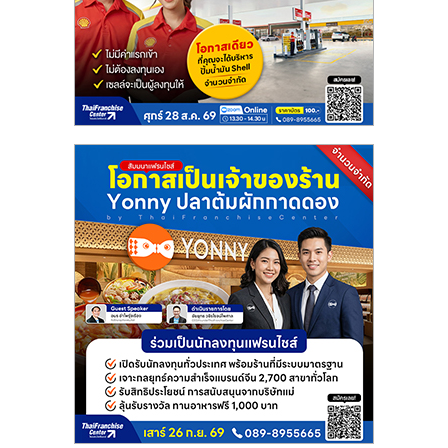
แฟ
รน
ไชส์
แฟ
รน
ไชส์
ขาย
หน้า
บ้าน