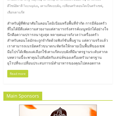
มอี
,
,
,
ดีไซน์อิตาลี Tecnoplus
เตาแก๊สแบบฝัง
เปลี่ยนครัวคอนโดเป็นครัวเชฟ
เลือกเตาแก๊ส
ไทย,
สำหรับผู้ที่พักอาศัยในคอนโดมิเนียมหรือพื้นที่จำกัด การมีห้องครัว
SMEs,
ที่ไม่ได้มีดีแค่ความสวยงามแต่สามารถรังสรรค์เมนูหนักได้อย่างใจ
นึกคือความปรารถนาสูงสุด หลายคนอาจกังวลว่าเครื่องครัว
สำหรับคอนโดมักจะถูกจำกัดด้วยฟังก์ชันพื้นฐาน แต่ความจริงแล้ว
แฟ
เราสามารถเนรมิตครัวขนาดกะทัดรัดให้กลายเป็นพื้นที่ของเชฟ
มือโปรได้เพียงแค่เลือกใช้เตาแก๊สแบบฝังที่มีมาตรฐานระดับสากล
รน
บทความนี้จะพาคุณไปสัมผัสกับเสน่ห์ของเครื่องครัวมาตรฐาน
ยุโรปที่จะเปลี่ยนประสบการณ์ทำอาหารของคุณไปตลอดกาล
ไชส์,
Read more
ที่
Main Sponsors
ปรึกษา