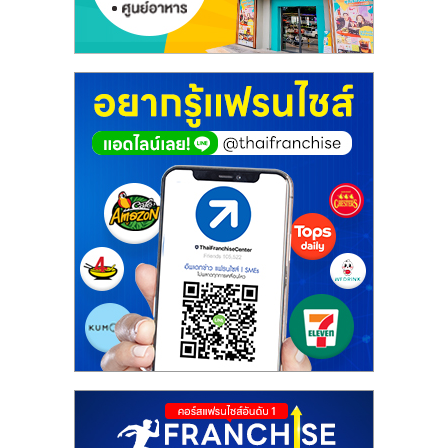
ศูนย์
รวม
แฟ
รน
ไชส์
พร้อม
ทำเล
สำหรับ