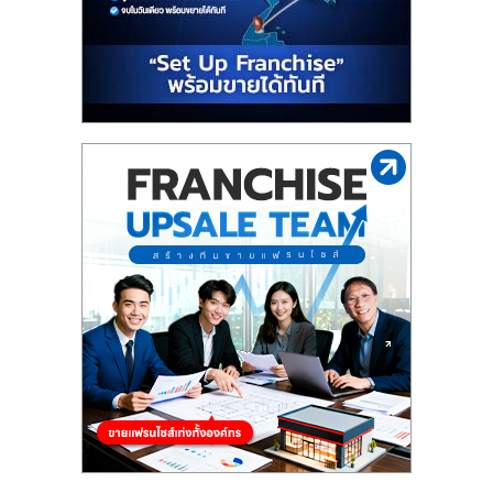
รน
ไชส์"
"ศูนย์
รวม
ข้อมูล
ธุรกิจ
SME
แห่ง
ประเทศไทย,
ThaiSMEsCenter,
รวม
ธุรกิจ
เอ
ส
เอ็
มอี