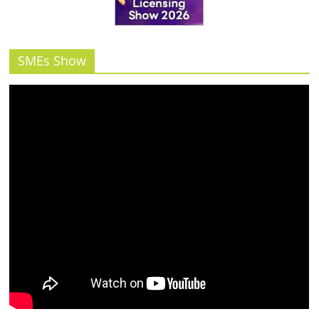
รน
ไชส์"
SMEs Show