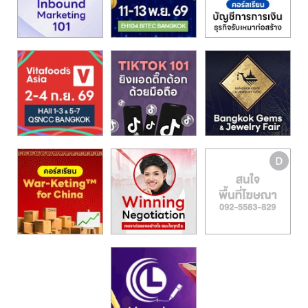
รน
ไชส์,
ศูนย์
รวม
แฟ
รน
ไชส์
พร้อม
ทำเล
สำหรับ
เปิด
ร้าน
ปรึกษา
ฟรี,
บริการ
พัฒนา
ระบบ
แฟ