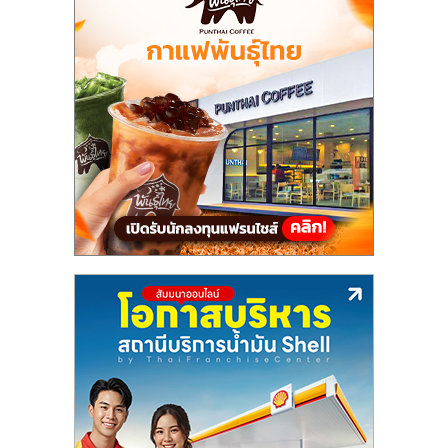
แฟ
รน
ไชส์,
รวม
แฟ
รน
ไชส์
ขาย