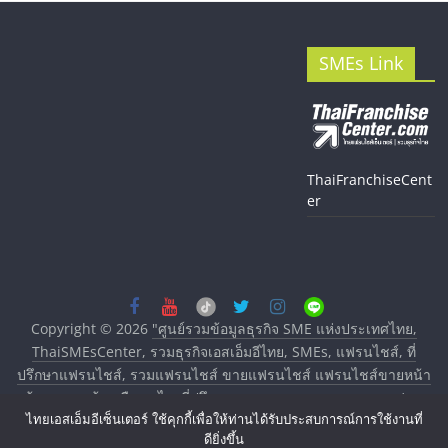
SMEs Link
ThaiFranchiseCent
er
Copyright © 2026
"ศูนย์รวมข้อมูลธุรกิจ SME แห่งประเทศไทย,
ThaiSMEsCenter, รวมธุรกิจเอสเอ็มอีไทย, SMEs, แฟรนไชส์, ที่
ปรึกษาแฟรนไชส์, รวมแฟรนไชส์ ขายแฟรนไชส์ แฟรนไชส์ขายหน้า
บ้าน ลงทุนน้อย คืนทุนไว, ที่ปรึกษาการลงทุนและขยายสาขาแฟรน
ไทยเอสเอ็มอีเซ็นเตอร์ ใช้คุกกี้เพื่อให้ท่านได้รับประสบการณ์การใช้งานที่
ไชส์, ศูนย์รวมแฟรนไชส์ พร้อมทำเลสำหรับเปิดร้าน ปรึกษาฟรี,
ดียิ่งขึ้น
บริการพัฒนาระบบแฟรนไชส์"
. All rights reserved.