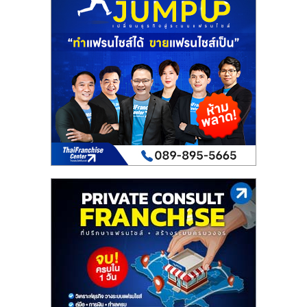
เปิด
ร้าน
ปรึกษา
ฟรี,
บริการ
พัฒนา
ระบบ
แฟ