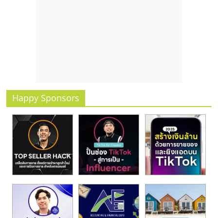
รน
ไชส์
ขาย
หน้า
บ้าน
ลงทุน
น้อย
คืน
Happy Sponsors
ทุน
ไว,
ที่
ปรึกษา
การ
ลงทุน
และ
ขยาย
สา
ขา
แฟ