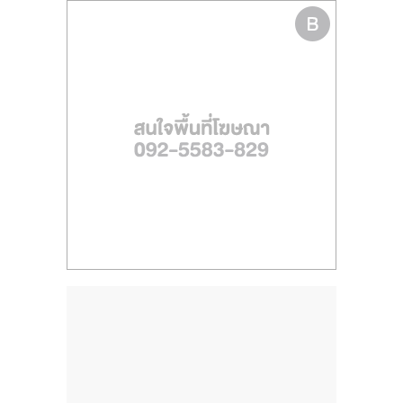
ไทย,
SMEs,
แฟ
รน
ไชส์,
ที่
ปรึกษา
แฟ
รน
ไชส์,
รวม
แฟ
รน
ไชส์
ขาย
แฟ
รน
ไชส์
แฟ