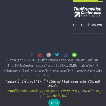
ThaiFranchiseCent
er
Copyright © 2026
"ศูนย์รวมข้อมูลธุรกิจ SME แห่งประเทศไทย,
ThaiSMEsCenter, รวมธุรกิจเอสเอ็มอีไทย, SMEs, แฟรนไชส์, ที่
ปรึกษาแฟรนไชส์, รวมแฟรนไชส์ ขายแฟรนไชส์ แฟรนไชส์ขายหน้า
บ้าน ลงทุนน้อย คืนทุนไว, ที่ปรึกษาการลงทุนและขยายสาขาแฟรน
ไทยเอสเอ็มอีเซ็นเตอร์ ใช้คุกกี้เพื่อให้ท่านได้รับประสบการณ์การใช้งานที่
ไชส์, ศูนย์รวมแฟรนไชส์ พร้อมทำเลสำหรับเปิดร้าน ปรึกษาฟรี,
ดียิ่งขึ้น
บริการพัฒนาระบบแฟรนไชส์"
. All rights reserved.
อ่านนโยบายคุ้มครองข้อมูลส่วนบุคคล (Privacy Policy)
และ
นโยบาย
คุกกี้ (Cookie Policy)
ตกลง