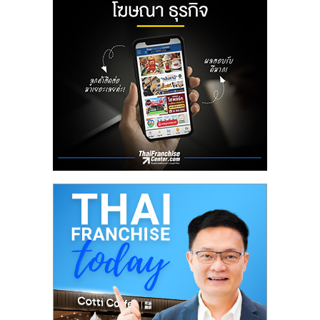
ลงทุน
น้อย
คืน
ทุน
ไว,
ที่
ปรึกษา
การ