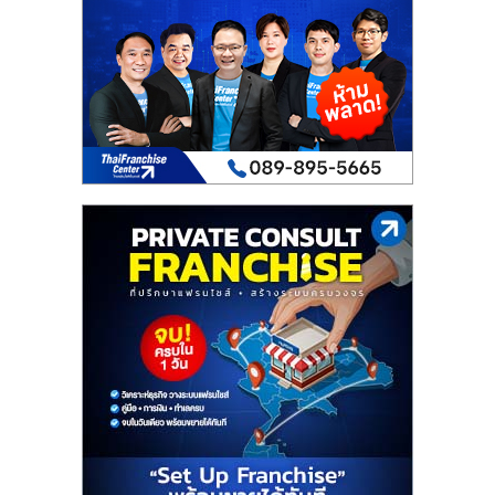
เปิด
ร้าน
ปรึกษา
ฟรี,
บริการ
พัฒนา
ระบบ
แฟ