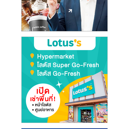
ลงทุน
และ
ขยาย
สา
ขา
แฟ
รน
ไชส์,