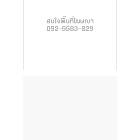
ไทย,
SMEs,
แฟ
รน
ไชส์,
ที่
ปรึกษา
แฟ
รน
ไชส์,
รวม
แฟ
รน
ไชส์
ขาย
แฟ
รน
ไชส์
แฟ