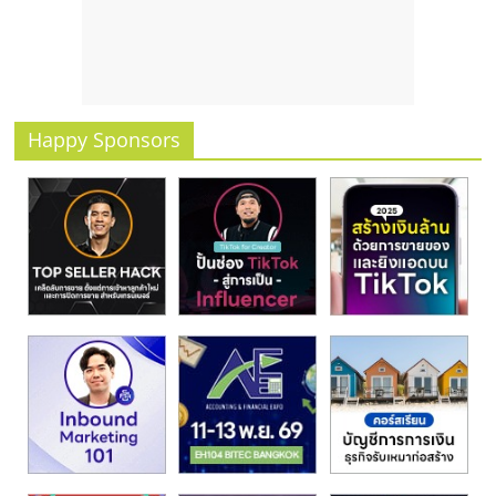
รน
ไชส์
ขาย
หน้า
บ้าน
Happy Sponsors
ลงทุน
น้อย
คืน
ทุน
ไว,
ที่
ปรึกษา
การ
ลงทุน
และ
ขยาย
สา
ขา
แฟ