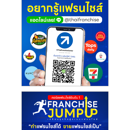
ศูนย์
รวม
แฟ
รน
ไชส์
พร้อม
ทำเล
สำหรับ