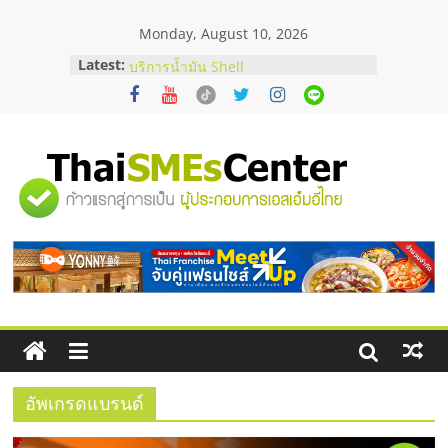
Skip
Monday, August 10, 2026
to
content
Latest:
สัมมนาออนไลน์ โอกาสบริหารสถานี
บริการน้ำมัน Shell
คู่มือผู้ซื้อ เลือกเว็บปั้มไลค์อย่างไรให้
เหมาะกับเป้าหมายของธุรกิจ
เว็บปั้มวิวช่วยธุรกิจออนไลน์ได้จริงหรือ
วิเคราะห์ข้อดีและข้อควรพิจารณา
"ศูนย์
FAQ รวมคำถามยอดฮิตเกี่ยวกับการ
ปั้มฟอลติ๊กตอกที่เจ้าของธุรกิจควรรู้
อยากหาเงินทุน เพิ่มสภาพคล่องให้ธุรกิจ
รวม
เริ่มยังไงให้ผ่านฉลุย
ข้อมูล
ธุรกิจ
SME
อัพเกรดแบรนด์