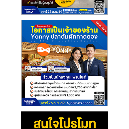
แฟ
รน
ไชส์
แฟ
รน
ไชส์
ขาย
หน้า
บ้าน