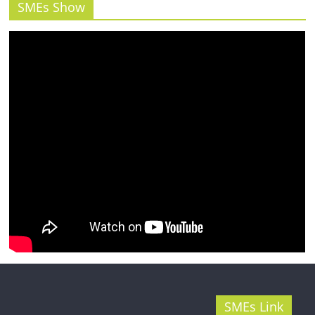
รน
SMEs Show
ไชส์"
SMEs Link