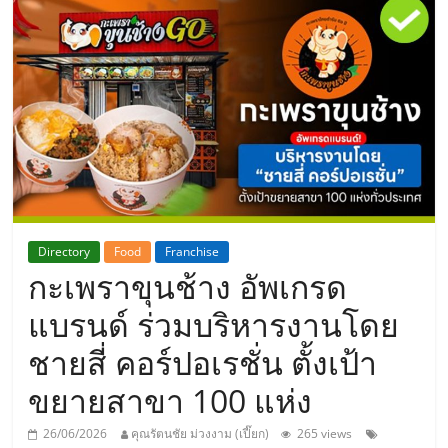
แห่ง
ประเทศไทย,
ThaiSMEsCenter,
รวม
ธุรกิจ
Directory
Food
Franchise
กะเพราขุนช้าง อัพเกรด
เอ
แบรนด์ ร่วมบริหารงานโดย
ส
ชายสี่ คอร์ปอเรชั่น ตั้งเป้า
ขยายสาขา 100 แห่ง
เอ็
26/06/2026
คุณรัตนชัย ม่วงงาม (เปี๊ยก)
265 views