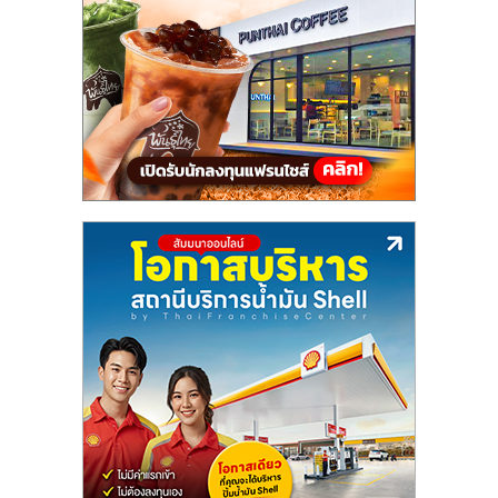
แฟ
รน
ไชส์,
รวม
แฟ
รน
ไชส์
ขาย