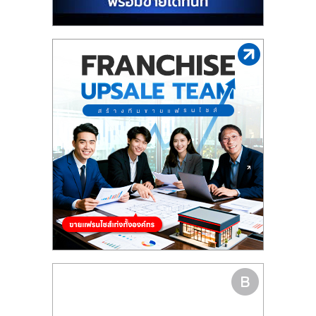
รน
ไชส์"
"ศูนย์
รวม
ข้อมูล
ธุรกิจ
SME
แห่ง
ประเทศไทย,
ThaiSMEsCenter,
รวม
ธุรกิจ
เอ
ส
เอ็
มอี