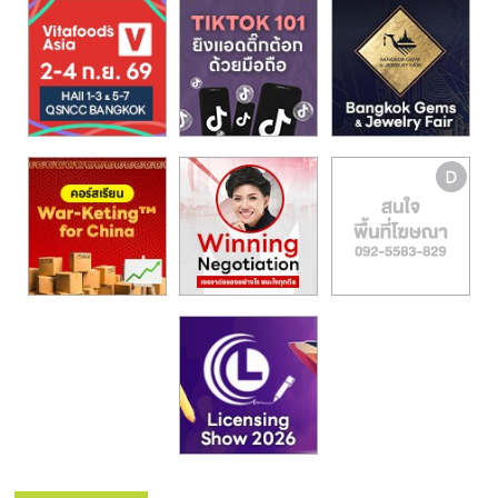
รน
ไชส์,
ศูนย์
รวม
แฟ
รน
ไชส์
พร้อม
ทำเล
สำหรับ
เปิด
ร้าน
ปรึกษา
ฟรี,
บริการ
พัฒนา
ระบบ
แฟ