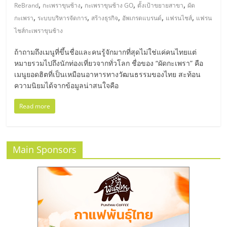
มอี
,
,
,
,
ReBrand
กะเพราขุนช้าง
กะเพราขุนช้าง GO
ตั้งเป้าขยายสาขา
ผัด
,
,
,
,
,
กะเพรา
ระบบบริหารจัดการ
สร้างธุรกิจ
อัพเกรดแบรนด์
แฟรนไชส์
แฟรน
ไทย,
ไชส์กะเพราขุนช้าง
ถ้าถามถึงเมนูที่ขึ้นชื่อและคนรู้จักมากที่สุดไม่ใช่แค่คนไทยแต่
SMEs,
หมายรวมไปถึงนักท่องเที่ยวจากทั่วโลก ชื่อของ “ผัดกะเพรา” คือ
เมนูยอดฮิตที่เป็นเหมือนอาหารทางวัฒนธรรมของไทย สะท้อน
แฟ
ความนิยมได้จากข้อมูลน่าสนใจคือ
Read more
รน
ไชส์,
Main Sponsors
ที่
ปรึกษา