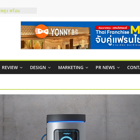
าพสูง พร้อม
เสียง
 ในไทยที่ไหนดี?
ห้คุ้มค่าและตอบ
ภาพคล่องให้ธุรกิจ
าสบริหารสถานี
ส์ยอนนี่
REVIEW
DESIGN
MARKETING
PR NEWS
CONT
 Up จับคู่แฟรน