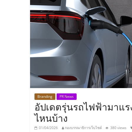
ประเทศไทย,
ThaiSMEsCenter
รวม
ธุรกิจ
เอ
ส
เอ็
Branding
PR News
อัปเดตรุ่นรถไฟฟ้ามาแรง 
มอี
ไหนบ้าง
01/04/2026
กองบรรณาธิการเว็บไซต์
380 views