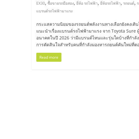
ไทย,
,
,
,
,
,
EX30
ซื้อขายรถมือสอง
ยี่ห้อ รถไฟฟ้า
ยี่ห้อรถไฟฟ้า
รถยนต์
ร
แบรนด์รถไฟฟ้ามาแรง
SMEs,
กระแสความนิยมของรถยนต์พลังงานทางเลือกยังคงเติบโตอย
แฟ
แนะนำเรื่องแบรนด์รถไฟฟ้ามาแรง จาก Toyota Sure ผู้
อนาคตในปี 2026 ว่ามีแบรนด์ไหนและรุ่นใดบ้างที่กำลังม
การตัดสินใจสำหรับคนที่กำลังมองหารถยนต์คันใหม่ที่ตอ
รน
Read more
ไชส์,
ที่
ปรึกษา
แฟ
รน