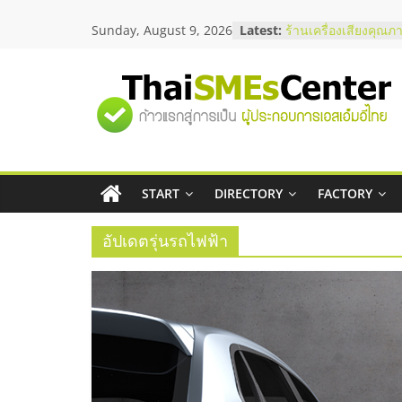
Skip
Sunday, August 9, 2026
Latest:
ร้านเครื่องเสียงคุณภ
to
โซลูชันระบบภาพและ
content
บริษัท Cybersecurity
วิธีเลือกผู้ให้บริการใ
"ศูนย์
โจทย์ธุรกิจ
อยากหาเงินทุน เพิ่มส
เริ่มยังไงให้ผ่านฉลุย
รวม
สัมมนาออนไลน์ โอก
บริการน้ำมัน Shell
สัมมนาลงทุน แฟรนไช
START
DIRECTORY
FACTORY
ข้อมูล
ThaiFranchise Meet
ไชส์ ครั้งที่ 8
อัปเดตรุ่นรถไฟฟ้า
ธุรกิจ
SME
แห่ง