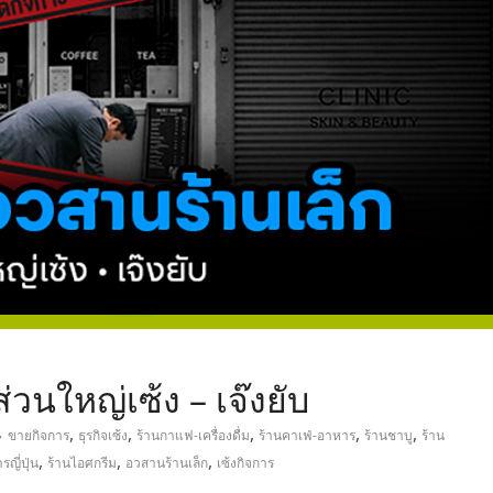
,
่วนใหญ่เซ้ง – เจ๊งยับ
,
,
,
,
,
ขายกิจการ
ธุรกิจเซ้ง
ร้านกาแฟ-เครื่องดื่ม
ร้านคาเฟ่-อาหาร
ร้านชาบู
ร้าน
,
,
,
ญี่ปุ่น
ร้านไอศกรีม
อวสานร้านเล็ก
เซ้งกิจการ