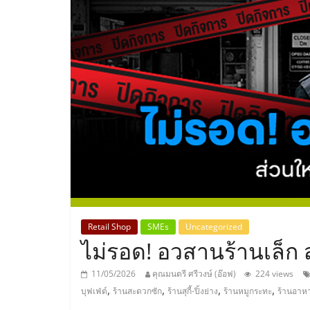
ประเทศไทย,
ThaiSMEsCenter
รวม
ธุรกิจ
เอ
ส
เอ็
Retail Shop
SMEs
Uncategorized
ไม่รอด! อวสานร้านเล็ก ส
มอี
11/05/2026
คุณมนตรี ศรีวงษ์ (อ๊อฟ)
224 views
,
,
,
,
บุฟเฟ่ต์
ร้านสะดวกซัก
ร้านสุกี้-ปิ้งย่าง
ร้านหมูกระทะ
ร้านอาหาร