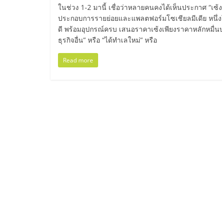
ไทย,
ในช่วง 1-2 มานี้ เชื่อว่าหลายคนคงได้เห็นประกาศ “เ
ประกอบการรายย่อยและแพลตฟอร์มโซเชียลมีเดีย หนึ่งใ
SMEs,
ดี พร้อมอุปกรณ์ครบ เสนอราคาเซ้งเพียงราคาหลักหมื่นบ
ธุรกิจอื่น” หรือ “ได้ทำเลใหม่” หรือ
แฟ
Read more
รน
ไชส์,
ที่
ปรึกษา
แฟ
รน