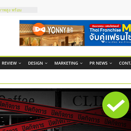
ชส์ยอนนี่
t Up จับคู่แฟรน
ภาพสูง พร้อม
ะเสียง
ty ในไทยที่ไหนดี?
รให้คุ้มค่าและตอบ
มสภาพคล่องให้ธุรกิจ
กาสบริหารสถานี
REVIEW
DESIGN
MARKETING
PR NEWS
CONT