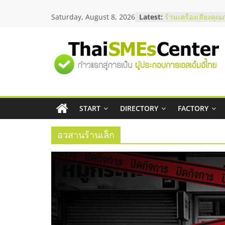
Skip
สัมมนาลงทุน แฟรนไ
Saturday, August 8, 2026
Latest:
ThaiFranchise Mee
to
ไชส์ ครั้งที่ 8
content
ร้านเครื่องเสียงคุณ
โซลูชันระบบภาพแล
"ศูนย์
บริษัท Cybersecuri
วิธีเลือกผู้ให้บริกา
โจทย์ธุรกิจ
รวม
อยากหาเงินทุน เพิ่
เริ่มยังไงให้ผ่านฉลุย
สัมมนาออนไลน์ โอ
START
DIRECTORY
FACTORY
ข้อมูล
บริการน้ำมัน Shell
อวสานร้านเล็ก
ธุรกิจ
SME
แห่ง