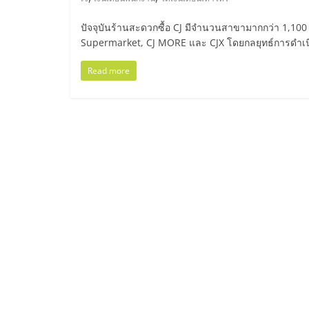
ไทย,
SMEs,
ปัจจุบันร้านสะดวกซื้อ CJ มีจำนวนสาขามากกว่า 1,100 แห
Supermarket, CJ MORE และ CJX โดยกลยุทธ์การดำเนิ
แฟ
Read more
รน
ไชส์,
ที่
ปรึกษา
แฟ
รน