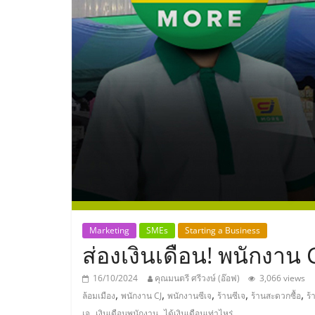
ประเทศไทย,
ThaiSMEsCenter
รวม
ธุรกิจ
เอ
ส
เอ็
Marketing
SMEs
Starting a Business
ส่องเงินเดือน! พนักงาน C
มอี
16/10/2024
คุณมนตรี ศรีวงษ์ (อ๊อฟ)
3,066 views
,
,
,
,
,
ล้อมเมือง
พนักงาน CJ
พนักงานซีเจ
ร้านซีเจ
ร้านสะดวกซื้อ
ร้
,
,
เจ
เงินเดือนพนักงาน
ได้เงินเดือนเท่าไหร่