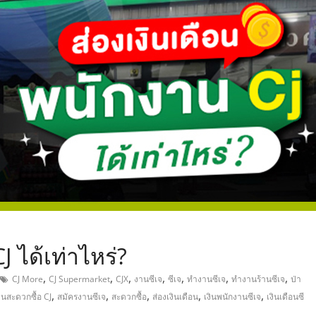
,
J ได้เท่าไหร่?
,
,
,
,
,
,
,
CJ More
CJ Supermarket
CJX
งานซีเจ
ซีเจ
ทำงานซีเจ
ทำงานร้านซีเจ
ป่า
,
,
,
,
,
านสะดวกซื้อ CJ
สมัครงานซีเจ
สะดวกซื้อ
ส่องเงินเดือน
เงินพนักงานซีเจ
เงินเดือนซี