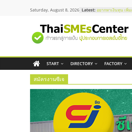
Skip
Saturday, August 8, 2026
Latest:
บริษัท Cybersecuri
to
วิธีเลือกผู้ให้บริกา
content
โจทย์ธุรกิจ
อยากหาเงินทุน เพิ่
"ศูนย์
เริ่มยังไงให้ผ่านฉลุย
สัมมนาออนไลน์ โอ
บริการน้ำมัน Shell
รวม
สัมมนาลงทุน แฟรนไ
ThaiFranchise Mee
ไชส์ ครั้งที่ 8
START
DIRECTORY
FACTORY
ข้อมูล
ร้านเครื่องเสียงคุณ
โซลูชันระบบภาพแล
สมัครงานซีเจ
ธุรกิจ
SME
แห่ง