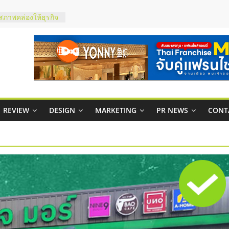
ty ในไทยที่ไหนดี?
รให้คุ้มค่าและตอบ
มสภาพคล่องให้ธุรกิจ
กาสบริหารสถานี
ชส์ยอนนี่
t Up จับคู่แฟรน
REVIEW
DESIGN
MARKETING
PR NEWS
CONT
ภาพสูง พร้อม
ะเสียง