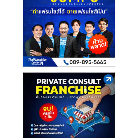
เปิด
ร้าน
ปรึกษา
ฟรี,
บริการ
พัฒนา
ระบบ
แฟ