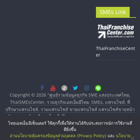
SMEs Link
ThaiFranchiseCent
er
Copyright © 2026
"ศูนย์รวมข้อมูลธุรกิจ SME แห่งประเทศไทย,
ThaiSMEsCenter, รวมธุรกิจเอสเอ็มอีไทย, SMEs, แฟรนไชส์, ที่
ปรึกษาแฟรนไชส์, รวมแฟรนไชส์ ขายแฟรนไชส์ แฟรนไชส์ขายหน้า
บ้าน ลงทุนน้อย คืนทุนไว, ที่ปรึกษาการลงทุนและขยายสาขาแฟรน
ไทยเอสเอ็มอีเซ็นเตอร์ ใช้คุกกี้เพื่อให้ท่านได้รับประสบการณ์การใช้งานที่
ไชส์, ศูนย์รวมแฟรนไชส์ พร้อมทำเลสำหรับเปิดร้าน ปรึกษาฟรี,
ดียิ่งขึ้น
บริการพัฒนาระบบแฟรนไชส์"
. All rights reserved.
อ่านนโยบายคุ้มครองข้อมูลส่วนบุคคล (Privacy Policy)
และ
นโยบาย