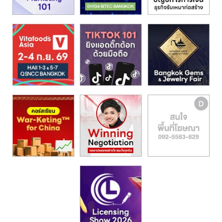
รน
ไชส์,
ศูนย์
รวม
แฟ
รน
ไชส์
พร้อม
ทำเล
สำหรับ
เปิด
ร้าน
ปรึกษา
ฟรี,
บริการ
พัฒนา
ระบบ
แฟ