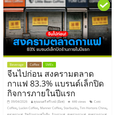
แห่ง
ประเทศไทย,
ThaiSMEsCenter,
รวม
ธุรกิจ
Beverage
Coffee
SMEs
จีนไปก่อน สงครามตลาด
เอ
กาแฟ 83.3% แบรนด์เล็กปิด
ส
กิจการภายในปีแรก
เอ็
09/04/2026
คุณมนตรี ศรีวงษ์ (อ๊อฟ)
446 views
Cotti
,
,
,
,
,
Coffee
Luckin Coffee
Manner Coffee
Starbucks
Tim Hortons China
,
,
,
,
ตลาดกาแฟ
ปิดร้านกาแฟในจีน
ร้านกาแฟ
สงครามกาแฟ
สงครามกาแฟ