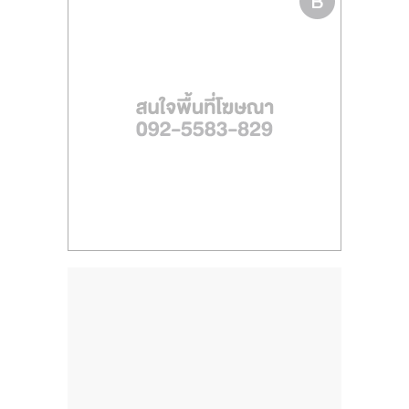
ไทย,
SMEs,
แฟ
รน
ไชส์,
ที่
ปรึกษา
แฟ
รน
ไชส์,
รวม
แฟ
รน
ไชส์
ขาย
แฟ
รน
ไชส์
แฟ