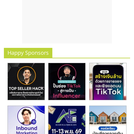
รน
ไชส์
ขาย
หน้า
บ้าน
ลงทุน
น้อย
Happy Sponsors
คืน
ทุน
ไว,
ที่
ปรึกษา
การ
ลงทุน
และ
ขยาย
สา
ขา
แฟ