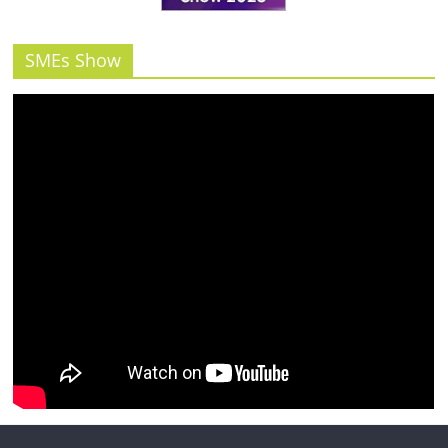
รน
ไชส์"
SMEs Show