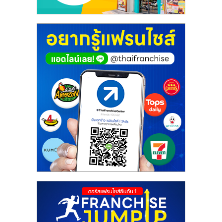
ศูนย์
รวม
แฟ
รน
ไชส์
พร้อม
ทำเล
สำหรับ