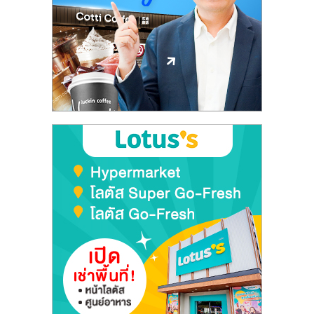
ลงทุน
และ
ขยาย
สา
ขา
แฟ
รน
ไชส์,