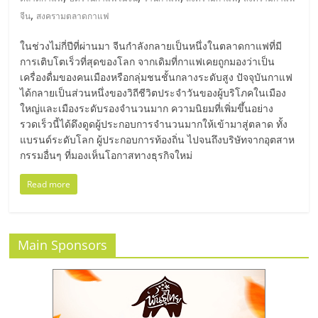
มอี
,
จีน
สงครามตลาดกาแฟ
ไทย,
ในช่วงไม่กี่ปีที่ผ่านมา จีนกำลังกลายเป็นหนึ่งในตลาดกาแฟที่มี
การเติบโตเร็วที่สุดของโลก จากเดิมที่กาแฟเคยถูกมองว่าเป็น
SMEs,
เครื่องดื่มของคนเมืองหรือกลุ่มชนชั้นกลางระดับสูง ปัจจุบันกาแฟ
ได้กลายเป็นส่วนหนึ่งของวิถีชีวิตประจำวันของผู้บริโภคในเมือง
ใหญ่และเมืองระดับรองจำนวนมาก ความนิยมที่เพิ่มขึ้นอย่าง
แฟ
รวดเร็วนี้ได้ดึงดูดผู้ประกอบการจำนวนมากให้เข้ามาสู่ตลาด ทั้ง
แบรนด์ระดับโลก ผู้ประกอบการท้องถิ่น ไปจนถึงบริษัทจากอุตสาห
รน
กรรมอื่นๆ ที่มองเห็นโอกาสทางธุรกิจใหม่
Read more
ไชส์,
ที่
Main Sponsors
ปรึกษา