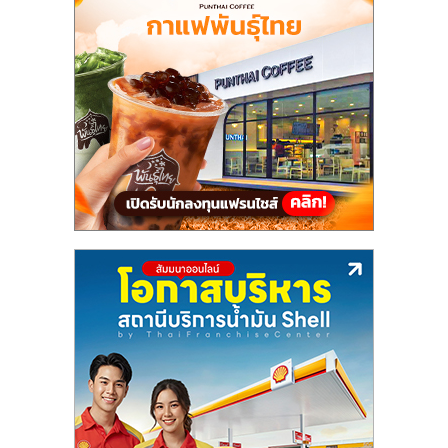
แฟ
รน
ไชส์,
รวม
แฟ
รน
ไชส์
ขาย