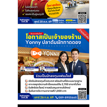
แฟ
รน
ไชส์
แฟ
รน
ไชส์
ขาย
หน้า
บ้าน