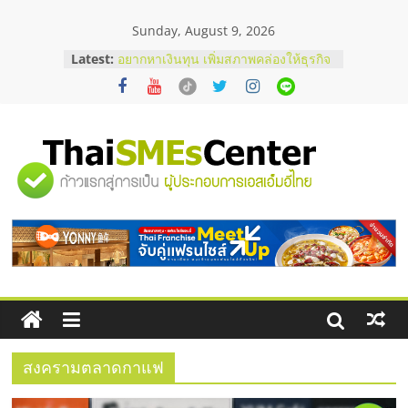
Skip
Sunday, August 9, 2026
to
content
Latest:
อยากหาเงินทุน เพิ่มสภาพคล่องให้ธุรกิจ
เริ่มยังไงให้ผ่านฉลุย
สัมมนาออนไลน์ โอกาสบริหารสถานี
บริการน้ำมัน Shell
สัมมนาลงทุน แฟรนไชส์ยอนนี่
ThaiFranchise Meet Up จับคู่แฟรน
"ศูนย์
ไชส์ ครั้งที่ 8
ร้านเครื่องเสียงคุณภาพสูง พร้อม
โซลูชันระบบภาพและเสียง
รวม
บริษัท Cybersecurity ในไทยที่ไหนดี?
วิธีเลือกผู้ให้บริการให้คุ้มค่าและตอบ
โจทย์ธุรกิจ
ข้อมูล
ธุรกิจ
SME
สงครามตลาดกาแฟ