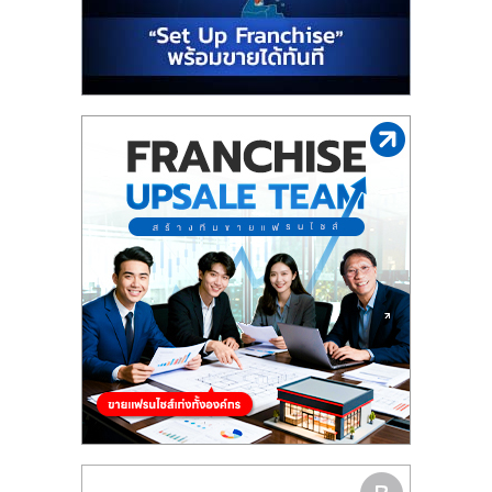
รน
ไชส์"
"ศูนย์
รวม
ข้อมูล
ธุรกิจ
SME
แห่ง
ประเทศไทย,
ThaiSMEsCenter,
รวม
ธุรกิจ
เอ
ส
เอ็
มอี