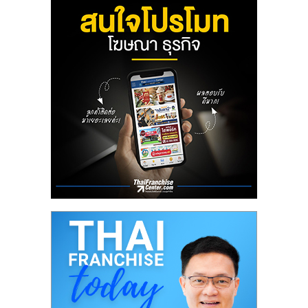
ลงทุน
น้อย
คืน
ทุน
ไว,
ที่
ปรึกษา
การ