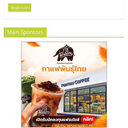
แฟ
Read more
รน
ไชส์
Main Sponsors
แฟ
รน
ไชส์
ขาย
หน้า
บ้าน