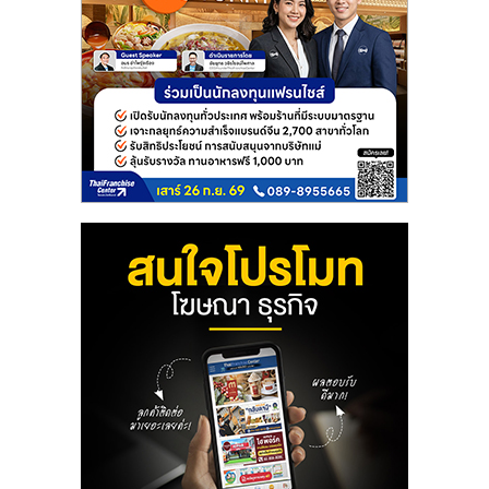
ลงทุน
และ
ขยาย
สา
ขา
แฟ
รน
ไชส์,