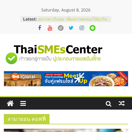
Skip
Saturday, August 8, 2026
to
content
Latest:
อยากหาเงินทุน เพิ่มสภาพคล่องให้ธุรกิจ
เริ่มยังไงให้ผ่านฉลุย
สัมมนาออนไลน์ โอกาสบริหารสถานี
บริการน้ำมัน Shell
สัมมนาลงทุน แฟรนไชส์ยอนนี่
ThaiFranchise Meet Up จับคู่แฟรน
"ศูนย์
ไชส์ ครั้งที่ 8
ร้านเครื่องเสียงคุณภาพสูง พร้อม
โซลูชันระบบภาพและเสียง
รวม
บริษัท Cybersecurity ในไทยที่ไหนดี?
วิธีเลือกผู้ให้บริการให้คุ้มค่าและตอบ
โจทย์ธุรกิจ
ข้อมูล
ธุรกิจ
SME
ลามายอน คอฟฟี่