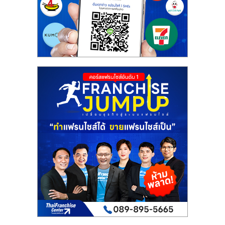
รน
ไชส์"
"ศูนย์
รวม
ข้อมูล
ธุรกิจ
SME
แห่ง
ประเทศไทย,
ThaiSMEsCenter,
รวม
ธุรกิจ
เอ
ส
เอ็
มอี