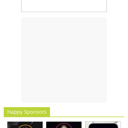
รน
ไชส์,
ศูนย์
รวม
แฟ
รน
ไชส์
พร้อม
ทำเล
สำหรับ
เปิด
ร้าน
ปรึกษา
ฟรี,
บริการ
พัฒนา
Happy Sponsors
ระบบ
แฟ