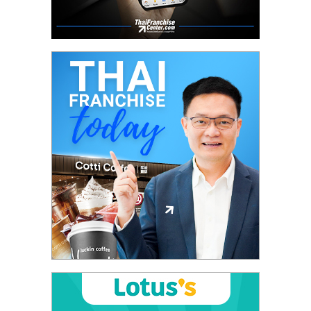
ศูนย์
รวม
แฟ
รน
ไชส์
พร้อม
ทำเล
สำหรับ