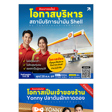
ลงทุน
น้อย
คืน
ทุน
ไว,
ที่
ปรึกษา
การ