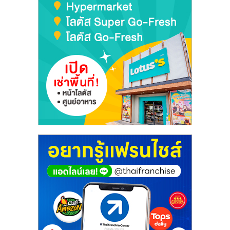
เปิด
ร้าน
ปรึกษา
ฟรี,
บริการ
พัฒนา
ระบบ
แฟ