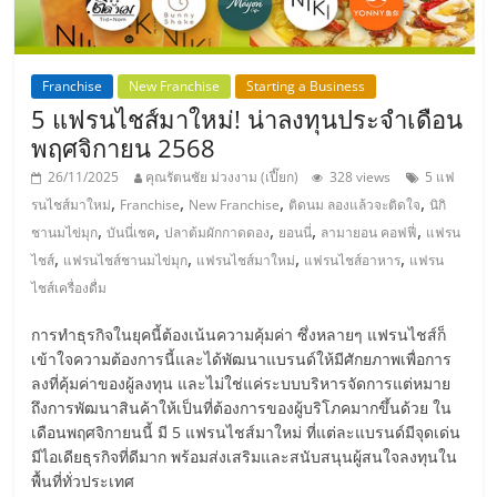
แฟ
รน
Franchise
New Franchise
Starting a Business
ไชส์,
5 แฟรนไชส์มาใหม่! น่าลงทุนประจำเดือน
พฤศจิกายน 2568
รวม
26/11/2025
คุณรัตนชัย ม่วงงาม (เปี๊ยก)
328 views
5 แฟ
,
,
,
,
รนไชส์มาใหม่
Franchise
New Franchise
ติดนม ลองแล้วจะติดใจ
นิกิ
,
,
,
,
,
แฟ
ชานมไข่มุก
บันนี่เชค
ปลาต้มผักกาดดอง
ยอนนี่
ลามายอน คอฟฟี่
แฟรน
,
,
,
,
ไชส์
แฟรนไชส์ชานมไข่มุก
แฟรนไชส์มาใหม่
แฟรนไชส์อาหาร
แฟรน
ไชส์เครื่องดื่ม
รน
การทำธุรกิจในยุคนี้ต้องเน้นความคุ้มค่า ซึ่งหลายๆ แฟรนไชส์ก็
ไชส์
เข้าใจความต้องการนี้และได้พัฒนาแบรนด์ให้มีศักยภาพเพื่อการ
ลงที่คุ้มค่าของผู้ลงทุน และไม่ใช่แค่ระบบบริหารจัดการแต่หมาย
ถึงการพัฒนาสินค้าให้เป็นที่ต้องการของผู้บริโภคมากขึ้นด้วย ใน
ขาย
เดือนพฤศจิกายนนี้ มี 5 แฟรนไชส์มาใหม่ ที่แต่ละแบรนด์มีจุดเด่น
มีไอเดียธุรกิจที่ดีมาก พร้อมส่งเสริมและสนับสนุนผู้สนใจลงทุนใน
พื้นที่ทั่วประเทศ