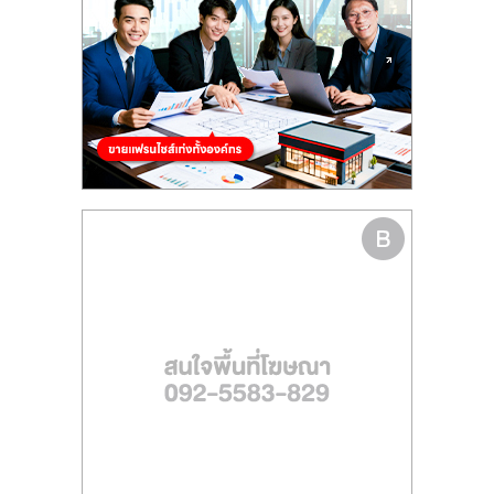
รน
ไชส์
ขาย
หน้า
บ้าน
ลงทุน
น้อย
คืน
ทุน
ไว,
ที่
ปรึกษา
การ
ลงทุน
และ
ขยาย
สา
ขา
แฟ