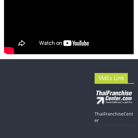
SMEs Link
ThaiFranchiseCent
er