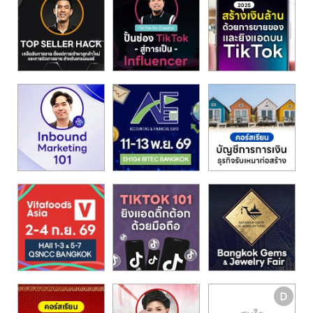
รน
ไชส์"