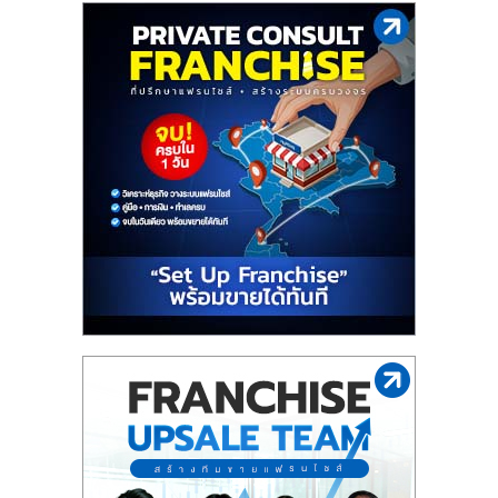
ไทย,
SMEs,
แฟ
รน
ไชส์,
ที่
ปรึกษา
แฟ
รน
ไชส์,
รวม
แฟ
รน
ไชส์
ขาย
แฟ
รน
ไชส์
แฟ