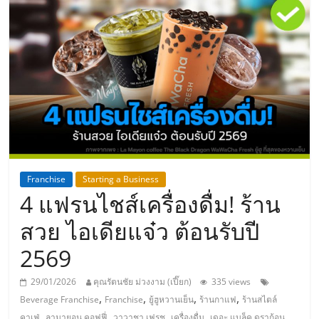
แห่ง
ประเทศไทย,
ThaiSMEsCenter,
รวม
ธุรกิจ
Franchise
Starting a Business
4 แฟรนไชส์เครื่องดื่ม! ร้าน
เอ
สวย ไอเดียแจ๋ว ต้อนรับปี
ส
2569
เอ็
29/01/2026
คุณรัตนชัย ม่วงงาม (เปี๊ยก)
335 views
,
,
,
,
Beverage Franchise
Franchise
ยู้ฮูหวานเย็น
ร้านกาแฟ
ร้านสไตล์
,
,
,
,
,
คาเฟ่
ลามายอน คอฟฟี่
วาวาชา เฟรช
เครื่องดื่ม
เดอะ แบล็ค ดราก้อน