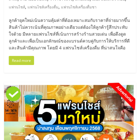
มอี
,
,
แฟรนไชส์
แฟรนไชส์เครื่องดื่ม
แฟรนไชส์เครื่องดื่มชา
ไทย,
ลูกค้ายุคใหม่เน้นความคุ้มค่าที่ต้องเหมาะสมกับราคาที่จ่ายมากขึ้น
สินค้าไม่ควรเน้นที่คุณภาพอย่างเดียวแต่ต้องให้ลูกค้ารู้สึกประทับ
SMEs,
ใจด้วย มีหลายแฟรนไชส์ที่เน้นการสร้างร้านสวยเด่น เพื่อดึงดูด
ลูกค้าและเพื่อเป็นเอกลักษณ์ของแบรนด์ควบคู่กับการให้บริการที่ดี
และสินค้ามีคุณภาพ โดยมี 4 แฟรนไชส์เครื่องดื่ม ที่น่าสนใจคือ
แฟ
Read more
รน
ไชส์,
ที่
ปรึกษา