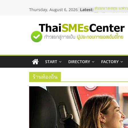
Skip
Thursday, August 6, 2026
Latest:
สัมมนาลงทุน แฟรน
to
ThaiFranchise Me
content
ไชส์ ครั้งที่ 8
ร้านเครื่องเสียงคุ
"ศูนย์
โซลูชันระบบภาพแ
บริษัท Cybersecuri
วิธีเลือกผู้ให้บริกา
รวม
โจทย์ธุรกิจ
อยากหาเงินทุน เพิ่
เริ่มยังไงให้ผ่านฉลุ
START
DIRECTORY
FACTORY
ข้อมูล
สัมมนาออนไลน์ โอ
บริการน้ำมัน Shell
ร้านท้องถิ่น
ธุรกิจ
SME
แห่ง