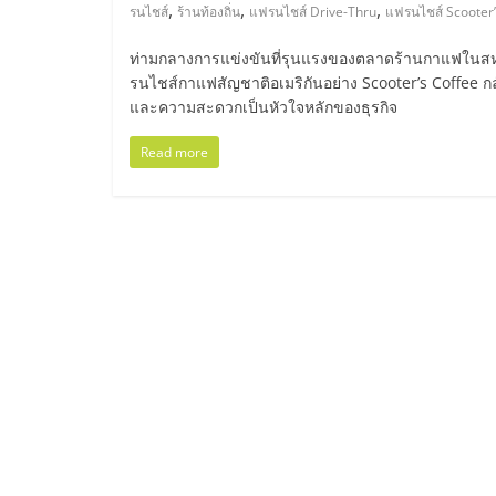
ไทย,
,
,
,
รนไชส์
ร้านท้องถิ่น
แฟรนไชส์ Drive-Thru
แฟรนไชส์ Scooter’
SMEs,
ท่ามกลางการแข่งขันที่รุนแรงของตลาดร้านกาแฟในสหรั
รนไชส์กาแฟสัญชาติอเมริกันอย่าง Scooter’s Coffee ก
แฟ
และความสะดวกเป็นหัวใจหลักของธุรกิจ
Read more
รน
ไชส์,
ที่
ปรึกษา
แฟ
รน