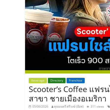
ประเทศไทย,
ThaiSMEsCenter
รวม
ธุรกิจ
เอ
ส
เอ็
Beverage
Directory
Franchise
Scooter’s Coffee แฟรน
มอี
สาขา ชายเมืองอเมริกา
05/06/2026
คุณมนตรี ศรีวงษ์ (อ๊อฟ)
311 views