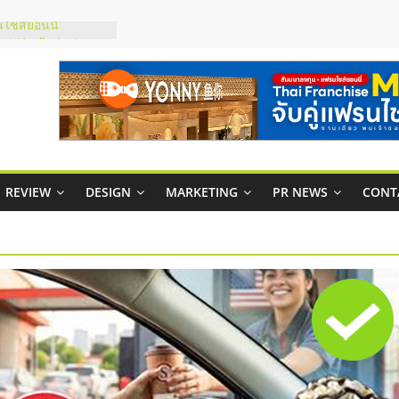
ไชส์ยอนนี่
et Up จับคู่แฟรน
ณภาพสูง พร้อม
ละเสียง
ty ในไทยที่ไหนดี?
รให้คุ้มค่าและตอบ
มสภาพคล่องให้ธุรกิจ
ย
REVIEW
DESIGN
MARKETING
PR NEWS
CONT
กาสบริหารสถานี