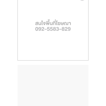
ไทย,
SMEs,
แฟ
รน
ไชส์,
ที่
ปรึกษา
แฟ
รน
ไชส์,
รวม
แฟ
รน
ไชส์
ขาย
แฟ
รน
ไชส์
แฟ