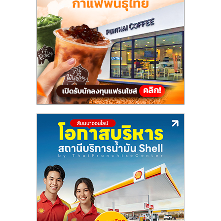
แฟ
รน
ไชส์,
รวม
แฟ
รน
ไชส์
ขาย