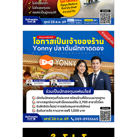
แฟ
รน
ไชส์
แฟ
รน
ไชส์
ขาย
หน้า
บ้าน