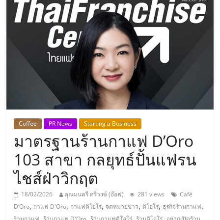
แห่ง
ประเทศไทย,
ThaiSMEsCenter,
รวม
ธุรกิจ
Coffee
PR News
Starting a Business
มาตรฐานร้านกาแฟ D’Oro
เอ
103 สาขา กลยุทธ์ปั้นแฟรน
ส
ไชส์ฝ่าวิกฤต
เอ็
18/02/2026
คุณมนตรี ศรีวงษ์ (อ๊อฟ)
281 views
Café
,
,
,
,
,
,
D’Oro
กาแฟ D'Oro
กาแฟดิโอโร่
จดหมายข่าว
ดิโอโร่
ธุรกิจร้านกาแฟ
,
,
,
,
ร้านกาแฟ
ร้านกาแฟ D'Oro
ร้านกาแฟดิโอโร่
ร้านดิโอโร่
อยากเปิดร้าน