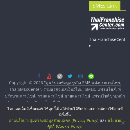
SMEs Link
ThaiFranchiseCent
er
Copyright © 2026
"ศูนย์รวมข้อมูลธุรกิจ SME แห่งประเทศไทย,
ThaiSMEsCenter, รวมธุรกิจเอสเอ็มอีไทย, SMEs, แฟรนไชส์, ที่
ปรึกษาแฟรนไชส์, รวมแฟรนไชส์ ขายแฟรนไชส์ แฟรนไชส์ขายหน้า
บ้าน ลงทุนน้อย คืนทุนไว, ที่ปรึกษาการลงทุนและขยายสาขาแฟรน
ไทยเอสเอ็มอีเซ็นเตอร์ ใช้คุกกี้เพื่อให้ท่านได้รับประสบการณ์การใช้งานที่
ไชส์, ศูนย์รวมแฟรนไชส์ พร้อมทำเลสำหรับเปิดร้าน ปรึกษาฟรี,
ดียิ่งขึ้น
บริการพัฒนาระบบแฟรนไชส์"
. All rights reserved.
อ่านนโยบายคุ้มครองข้อมูลส่วนบุคคล (Privacy Policy)
และ
นโยบาย
คุกกี้ (Cookie Policy)