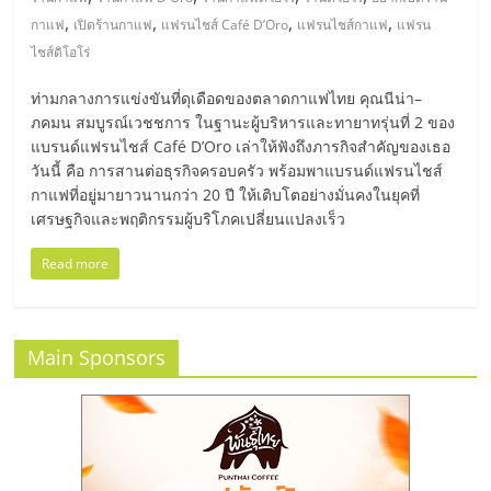
มอี
,
,
,
,
กาแฟ
เปิดร้านกาแฟ
แฟรนไชส์ Café D’Oro
แฟรนไชส์กาแฟ
แฟรน
ไชส์ดิโอโร่
ไทย,
ท่ามกลางการแข่งขันที่ดุเดือดของตลาดกาแฟไทย คุณนีน่า–
SMEs,
ภคมน สมบูรณ์เวชชการ ในฐานะผู้บริหารและทายาทรุ่นที่ 2 ของ
แบรนด์แฟรนไชส์ Café D’Oro เล่าให้ฟังถึงภารกิจสำคัญของเธอ
วันนี้ คือ การสานต่อธุรกิจครอบครัว พร้อมพาแบรนด์แฟรนไชส์
แฟ
กาแฟที่อยู่มายาวนานกว่า 20 ปี ให้เติบโตอย่างมั่นคงในยุคที่
เศรษฐกิจและพฤติกรรมผู้บริโภคเปลี่ยนแปลงเร็ว
รน
Read more
ไชส์,
Main Sponsors
ที่
ปรึกษา