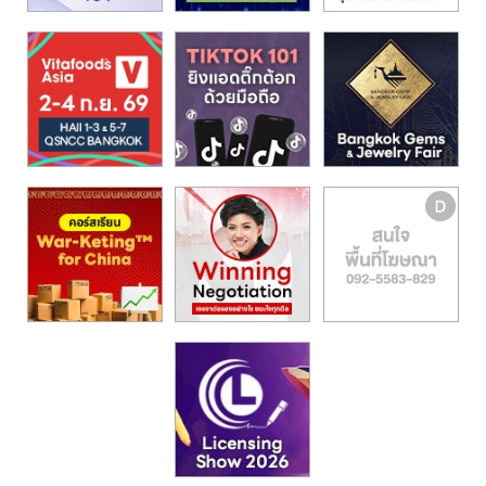
รน
ไชส์,
ศูนย์
รวม
แฟ
รน
ไชส์
พร้อม
ทำเล
สำหรับ
เปิด
ร้าน
ปรึกษา
ฟรี,
บริการ
พัฒนา
ระบบ
แฟ