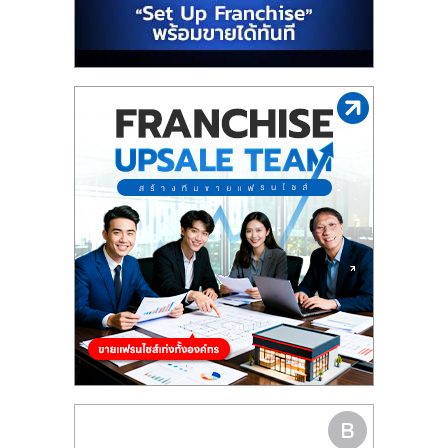
รน
ไชส์"
"ศูนย์
รวม
ข้อมูล
ธุรกิจ
SME
แห่ง
ประเทศไทย,
ThaiSMEsCenter,
รวม
ธุรกิจ
เอ
ส
เอ็
มอี