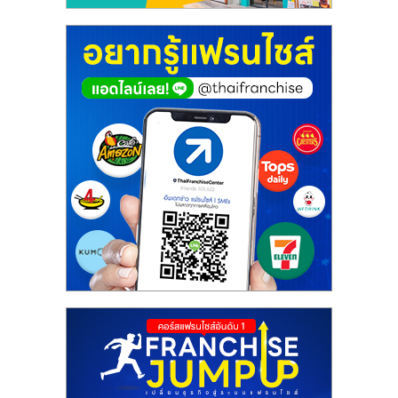
ศูนย์
รวม
แฟ
รน
ไชส์
พร้อม
ทำเล
สำหรับ