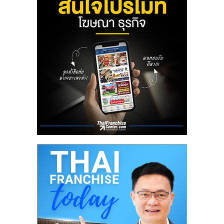
ลงทุน
น้อย
คืน
ทุน
ไว,
ที่
ปรึกษา
การ