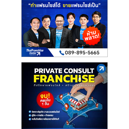
เปิด
ร้าน
ปรึกษา
ฟรี,
บริการ
พัฒนา
ระบบ
แฟ