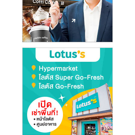
ลงทุน
และ
ขยาย
สา
ขา
แฟ
รน
ไชส์,