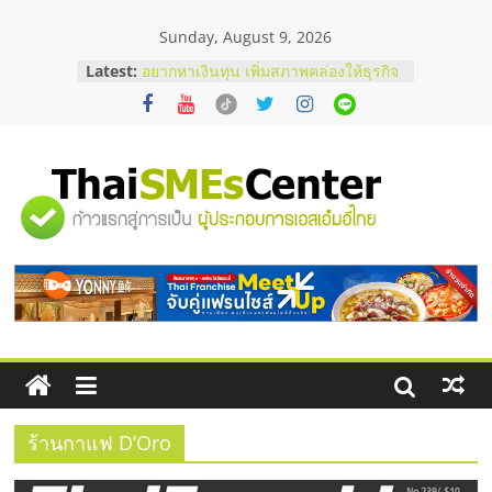
Skip
Sunday, August 9, 2026
to
บริษัท Cybersecurity ในไทยที่ไหนดี?
content
Latest:
วิธีเลือกผู้ให้บริการให้คุ้มค่าและตอบ
โจทย์ธุรกิจ
อยากหาเงินทุน เพิ่มสภาพคล่องให้ธุรกิจ
เริ่มยังไงให้ผ่านฉลุย
สัมมนาออนไลน์ โอกาสบริหารสถานี
บริการน้ำมัน Shell
"ศูนย์
สัมมนาลงทุน แฟรนไชส์ยอนนี่
ThaiFranchise Meet Up จับคู่แฟรน
ไชส์ ครั้งที่ 8
รวม
ร้านเครื่องเสียงคุณภาพสูง พร้อม
โซลูชันระบบภาพและเสียง
ข้อมูล
ธุรกิจ
SME
ร้านกาแฟ D’Oro