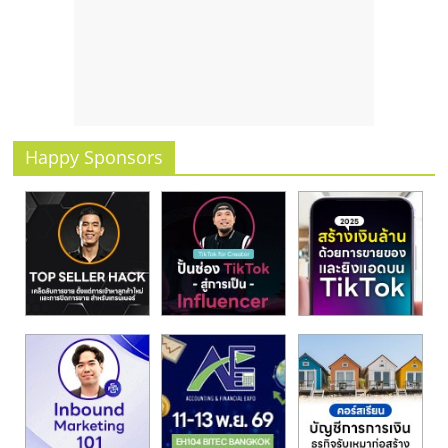
รน
ไชส์
ขาย
หน้า
บ้าน
ลงทุน
น้อย
Happy Sponsors
คืน
ทุน
ไว,
ที่
ปรึกษา
การ
ลงทุน
และ
ขยาย
สา
ขา
แฟ