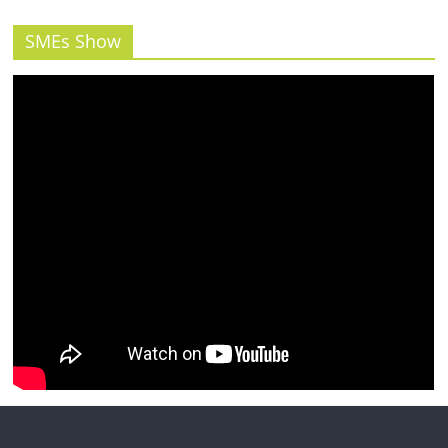
รน
ไชส์"
SMEs Show