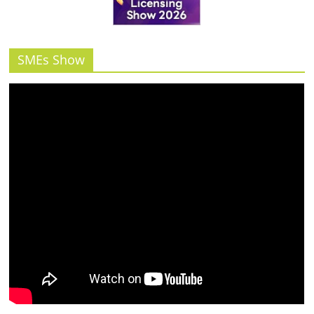
รน
ไชส์"
SMEs Show