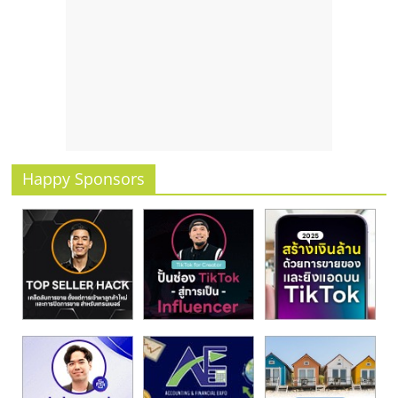
รน
ไชส์
ขาย
หน้า
บ้าน
ลงทุน
น้อย
คืน
Happy Sponsors
ทุน
ไว,
ที่
ปรึกษา
การ
ลงทุน
และ
ขยาย
สา
ขา
แฟ