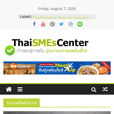
Skip
Friday, August 7, 2026
to
content
Latest:
สัมมนาลงทุน แฟรนไชส์ยอนนี่
ThaiFranchise Meet Up จับคู่แฟรน
ไชส์ ครั้งที่ 8
ร้านเครื่องเสียงคุณภาพสูง พร้อม
โซลูชันระบบภาพและเสียง
บริษัท Cybersecurity ในไทยที่ไหนดี?
"ศูนย์
วิธีเลือกผู้ให้บริการให้คุ้มค่าและตอบ
โจทย์ธุรกิจ
อยากหาเงินทุน เพิ่มสภาพคล่องให้ธุรกิจ
รวม
เริ่มยังไงให้ผ่านฉลุย
สัมมนาออนไลน์ โอกาสบริหารสถานี
บริการน้ำมัน Shell
ข้อมูล
ธุรกิจ
SME
รถยนต์พลังงาน