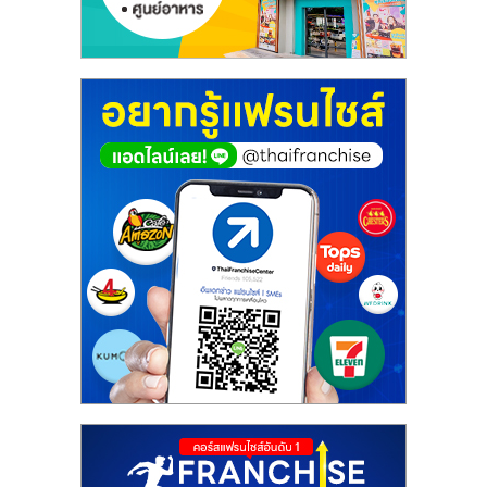
ศูนย์
รวม
แฟ
รน
ไชส์
พร้อม
ทำเล
สำหรับ