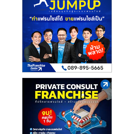
เปิด
ร้าน
ปรึกษา
ฟรี,
บริการ
พัฒนา
ระบบ
แฟ