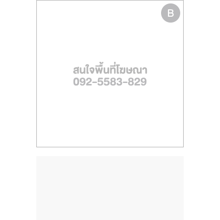
ไทย,
SMEs,
แฟ
รน
ไชส์,
ที่
ปรึกษา
แฟ
รน
ไชส์,
รวม
แฟ
รน
ไชส์
ขาย
แฟ
รน
ไชส์
แฟ