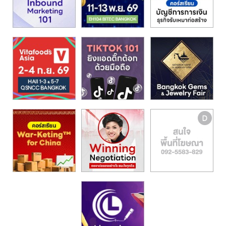
รน
ไชส์,
ศูนย์
รวม
แฟ
รน
ไชส์
พร้อม
ทำเล
สำหรับ
เปิด
ร้าน
ปรึกษา
ฟรี,
บริการ
พัฒนา
ระบบ
แฟ