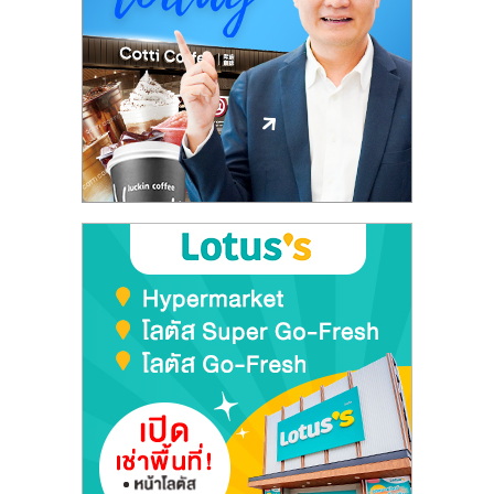
ลงทุน
และ
ขยาย
สา
ขา
แฟ
รน
ไชส์,