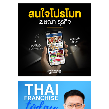
ลงทุน
น้อย
คืน
ทุน
ไว,
ที่
ปรึกษา
การ