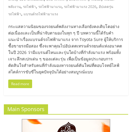
มอี
,
,
,
,
พลังงาน
รถไฟฟ้า
รถไฟฟ้ามาแรง
รถไฟฟ้ามาแรง 2026
อัปเดตรุ่น
,
รถไฟฟ้า
แบรนด์รถไฟฟ้ามาแรง
ไทย,
กระแสความนิยมของรถยนต์พลังงานทางเลือกยังคงเติบโตอย่าง
SMEs,
ต่อเนื่องและเป็นที่น่าจับตามองในทุก ๆ ปี บทความนี้ได้รับคำ
แนะนำเรื่องแบรนด์รถไฟฟ้ามาแรง จาก Toyota Sure ผู้ให้บริการ
ซื้อขายรถมือสอง ซึ่งจะพาคุณไปอัปเดตเทรนด์รถยนต์แห่งอนาคต
แฟ
ในปี 2026 ว่ามีแบรนด์ไหนและรุ่นใดบ้างที่กำลังมาแรง พร้อมทั้ง
เจาะลึกสเปกเด่น ๆ ของแต่ละรุ่น เพื่อเป็นข้อมูลประกอบการ
รน
ตัดสินใจสำหรับคนที่กำลังมองหารถยนต์คันใหม่ที่ตอบโจทย์ไลฟ์
สไตล์การขับขี่ในยุคปัจจุบันได้อย่างสมบูรณ์แบบ
ไชส์,
Read more
ที่
Main Sponsors
ปรึกษา