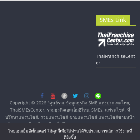
SMEs Link
ThaiFranchiseCent
er
Copyright © 2026
"ศูนย์รวมข้อมูลธุรกิจ SME แห่งประเทศไทย,
ThaiSMEsCenter, รวมธุรกิจเอสเอ็มอีไทย, SMEs, แฟรนไชส์, ที่
ปรึกษาแฟรนไชส์, รวมแฟรนไชส์ ขายแฟรนไชส์ แฟรนไชส์ขายหน้า
บ้าน ลงทุนน้อย คืนทุนไว, ที่ปรึกษาการลงทุนและขยายสาขาแฟรน
ไทยเอสเอ็มอีเซ็นเตอร์ ใช้คุกกี้เพื่อให้ท่านได้รับประสบการณ์การใช้งานที่
ไชส์, ศูนย์รวมแฟรนไชส์ พร้อมทำเลสำหรับเปิดร้าน ปรึกษาฟรี,
ดียิ่งขึ้น
บริการพัฒนาระบบแฟรนไชส์"
. All rights reserved.