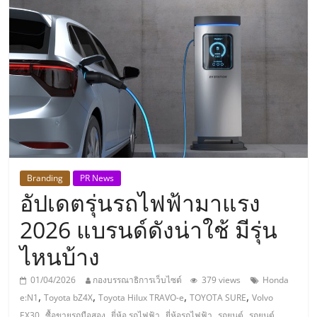
แห่ง
ประเทศไทย,
ThaiSMEsCenter,
รวม
ธุรกิจ
Branding
PR News
อัปเดตรุ่นรถไฟฟ้ามาแรง
เอ
2026 แบรนด์ดังน่าใช้ มีรุ่น
ส
ไหนบ้าง
เอ็
01/04/2026
กองบรรณาธิการเว็บไซต์
379 views
Honda
,
,
,
,
e:N1
Toyota bZ4X
Toyota Hilux TRAVO-e
TOYOTA SURE
Volvo
,
,
,
,
,
EX30
ซื้อขายรถมือสอง
ยี่ห้อ รถไฟฟ้า
ยี่ห้อรถไฟฟ้า
รถยนต์
รถยนต์