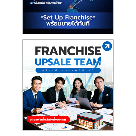
รน
ไชส์"
"ศูนย์
รวม
ข้อมูล
ธุรกิจ
SME
แห่ง
ประเทศไทย,
ThaiSMEsCenter,
รวม
ธุรกิจ
เอ
ส
เอ็
มอี