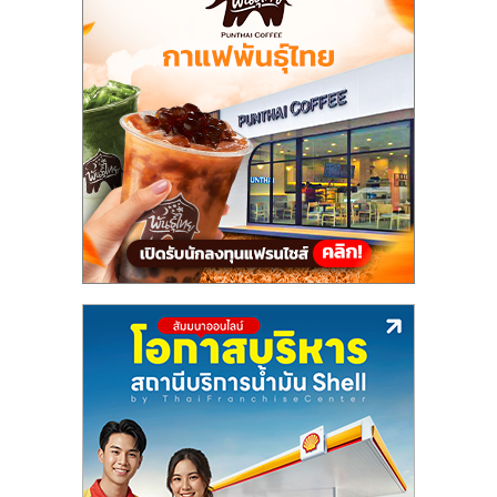
แฟ
รน
ไชส์,
รวม
แฟ
รน
ไชส์
ขาย