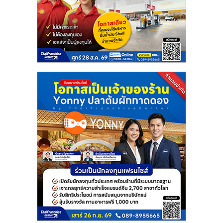
แฟ
รน
ไชส์
แฟ
รน
ไชส์
ขาย
หน้า
บ้าน