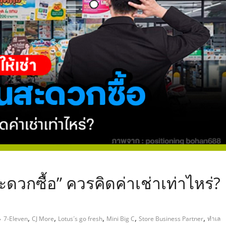
,
ะดวกซื้อ” ควรคิดค่าเช่าเท่าไหร่?
,
,
,
,
,
7-Eleven
CJ More
Lotus´s go fresh
Mini Big C
Store Business Partner
ทำเล