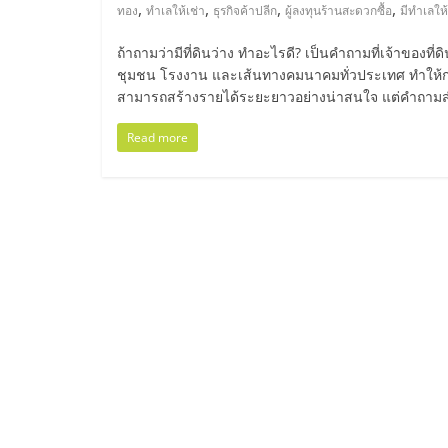
ไทย,
,
,
,
,
ทอง
ทำเลให้เช่า
ธุรกิจค้าปลีก
ผู้ลงทุนร้านสะดวกซื้อ
มีทำเลให้
SMEs,
ถ้าถามว่ามีที่ดินว่าง ทำอะไรดี? เป็นคำถามที่เจ้าของท
ชุมชน โรงงาน และเส้นทางคมนาคมทั่วประเทศ ทำให้การปล่
แฟ
สามารถสร้างรายได้ระยะยาวอย่างน่าสนใจ แต่คำถามสำคั
Read more
รน
ไชส์,
ที่
ปรึกษา
แฟ
รน