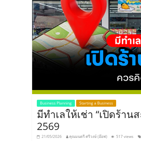
ประเทศไทย,
ThaiSMEsCenter
รวม
ธุรกิจ
เอ
ส
เอ็
Business Planning
Starting a Business
มีทำเลให้เช่า “เปิดร้านส
มอี
2569
21/05/2026
คุณมนตรี ศรีวงษ์ (อ๊อฟ)
517 views