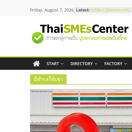
Skip
ร้านเครื่องเสียงคุณภาพ
Friday, August 7, 2026
Latest:
to
โซลูชันระบบภาพและเ
บริษัท Cybersecurity 
content
วิธีเลือกผู้ให้บริการให
โจทย์ธุรกิจ
"ศูนย์
อยากหาเงินทุน เพิ่มสภ
เริ่มยังไงให้ผ่านฉลุย
สัมมนาออนไลน์ โอกาส
รวม
บริการน้ำมัน Shell
สัมมนาลงทุน แฟรนไชส
START
DIRECTORY
FACTORY
ThaiFranchise Meet U
ข้อมูล
ไชส์ ครั้งที่ 8
มีทำเลให้เช่า
ธุรกิจ
SME
แห่ง