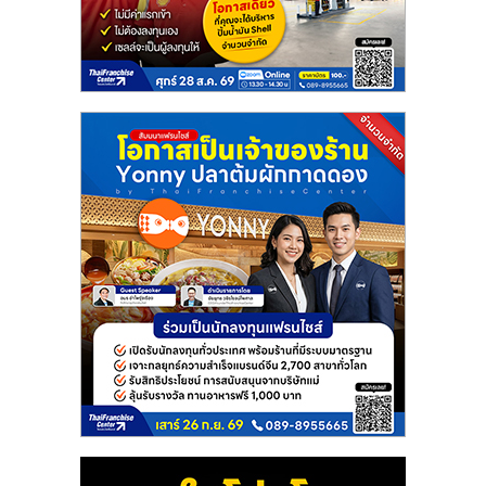
แฟ
รน
ไชส์
แฟ
รน
ไชส์
ขาย
หน้า
บ้าน