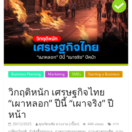
แห่ง
ประเทศไทย,
ThaiSMEsCenter,
รวม
ธุรกิจ
Business Planning
Marketing
SMEs
Starting a Business
เอ
วิกฤติหนัก เศรษฐกิจไทย
ส
“เผาหลอก” ปีนี้ “เผาจริง” ปี
หน้า
เอ็
30/12/2025
คุณรัตนชัย ม่วงงาม (เปี๊ยก)
446 views
การ
,
,
,
,
เปลี่ยนวิกฤติ
กำลังซื้ออ่อนแอ
ภาคการส่งออกลดลง
ภาระค่าครองชีพ
ภาระ