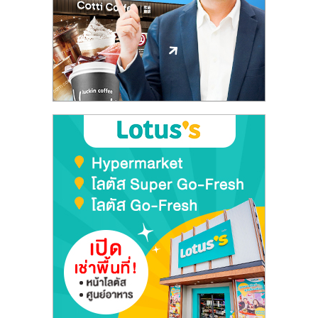
ลงทุน
และ
ขยาย
สา
ขา
แฟ
รน
ไชส์,