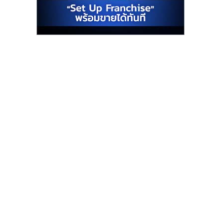
รน
ไชส์"
"ศูนย์
รวม
ข้อมูล
ธุรกิจ
SME
แห่ง
ประเทศไทย,
ThaiSMEsCenter,
รวม
ธุรกิจ
เอ
ส
เอ็
มอี