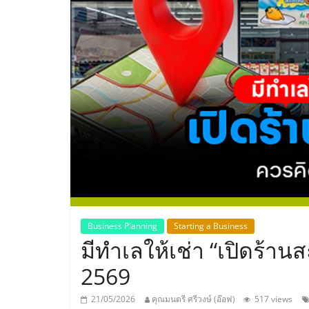
ประเทศไทย,
ThaiSMEsCenter
รวม
ธุรกิจ
เอ
ส
เอ็
Business Planning
Starting a Business
มีทำเลให้เช่า “เปิดร้านส
มอี
2569
21/05/2026
คุณมนตรี ศรีวงษ์ (อ๊อฟ)
517 views