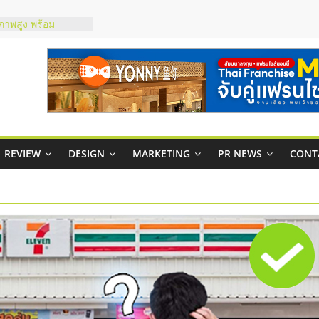
ณภาพสูง พร้อม
ละเสียง
ty ในไทยที่ไหนดี?
รให้คุ้มค่าและตอบ
มสภาพคล่องให้ธุรกิจ
ย
กาสบริหารสถานี
ไชส์ยอนนี่
REVIEW
DESIGN
MARKETING
PR NEWS
CONT
et Up จับคู่แฟรน