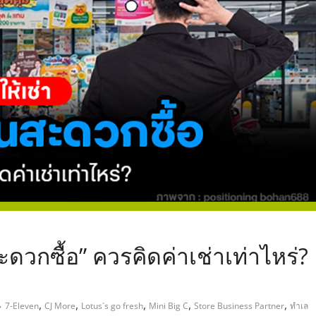
,
ะดวกซื้อ” ควรคิดค่าเช่าเท่าไหร่?
,
,
,
,
,
7-Eleven
CJ More
Lotus´s go fresh
Mini Big C
Store Business Partner
ทำเล