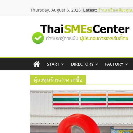
Skip
Thursday, August 6, 2026
Latest:
ร้านเครื่องเสียงคุ
to
โซลูชันระบบภาพแ
content
บริษัท Cybersecuri
วิธีเลือกผู้ให้บริกา
"ศูนย์
โจทย์ธุรกิจ
อยากหาเงินทุน เพิ่
เริ่มยังไงให้ผ่านฉลุ
รวม
สัมมนาออนไลน์ โอ
บริการน้ำมัน Shell
สัมมนาลงทุน แฟรน
START
DIRECTORY
FACTORY
ข้อมูล
ThaiFranchise Me
ไชส์ ครั้งที่ 8
ผู้ลงทุนร้านสะดวกซื้อ
ธุรกิจ
SME
แห่ง