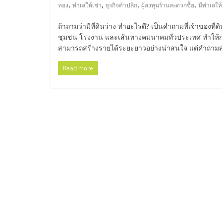
ไทย,
,
,
,
,
ทอง
ทำเลให้เช่า
ธุรกิจค้าปลีก
ผู้ลงทุนร้านสะดวกซื้อ
มีทำเลให้
SMEs,
ถ้าถามว่ามีที่ดินว่าง ทำอะไรดี? เป็นคำถามที่เจ้าของท
ชุมชน โรงงาน และเส้นทางคมนาคมทั่วประเทศ ทำให้การปล่
แฟ
สามารถสร้างรายได้ระยะยาวอย่างน่าสนใจ แต่คำถามสำคั
Read more
รน
ไชส์,
ที่
ปรึกษา
แฟ
รน