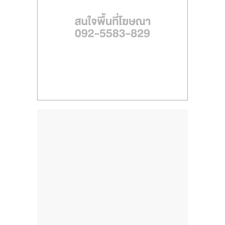
ไทย,
SMEs,
แฟ
รน
ไชส์,
ที่
ปรึกษา
แฟ
รน
ไชส์,
รวม
แฟ
รน
ไชส์
ขาย
แฟ
รน
ไชส์
แฟ