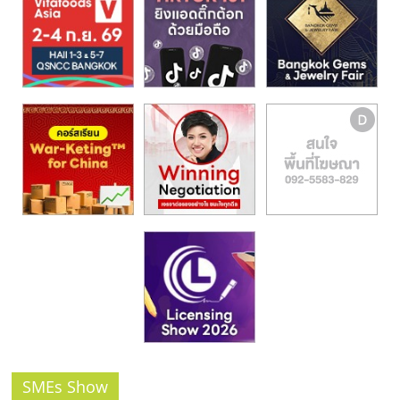
รน
ไชส์,
ศูนย์
รวม
แฟ
รน
ไชส์
พร้อม
ทำเล
สำหรับ
เปิด
ร้าน
ปรึกษา
ฟรี,
บริการ
พัฒนา
ระบบ
แฟ
SMEs Show