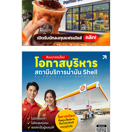
แฟ
รน
ไชส์,
รวม
แฟ
รน
ไชส์
ขาย