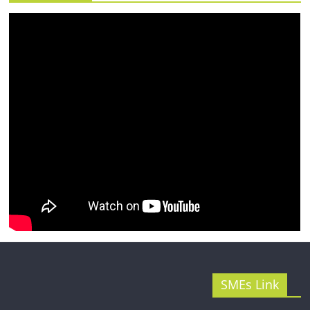
รน
ไชส์"
SMEs Link