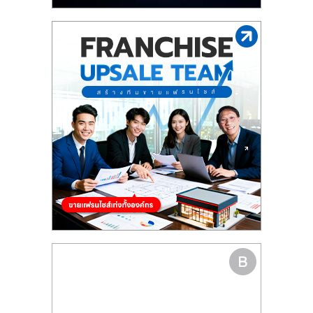
รน
ไชส์"
"ศูนย์
รวม
ข้อมูล
ธุรกิจ
SME
แห่ง
ประเทศไทย,
ThaiSMEsCenter,
รวม
ธุรกิจ
เอ
ส
เอ็
มอี