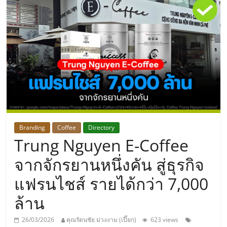
แห่ง
ประเทศไทย,
ThaiSMEsCenter,
รวม
ธุรกิจ
Branding
Coffee
Directory
Trung Nguyen E-Coffee
เอ
จากจักรยานหนึ่งคัน สู่ธุรกิจ
ส
แฟรนไชส์ รายได้กว่า 7,000
ล้าน
เอ็
26/03/2026
คุณรัตนชัย ม่วงงาม (เปี๊ยก)
623 views