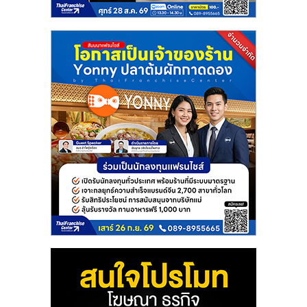
แฟ
รน
ไชส์
แฟ
รน
ไชส์
ขาย
หน้า
บ้าน