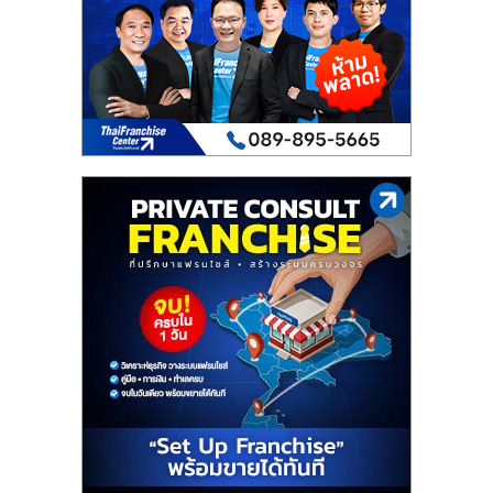
เปิด
ร้าน
ปรึกษา
ฟรี,
บริการ
พัฒนา
ระบบ
แฟ