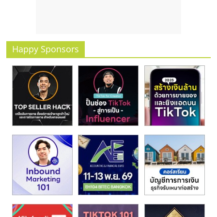
รน
ไชส์
ขาย
หน้า
Happy Sponsors
บ้าน
ลงทุน
น้อย
คืน
ทุน
ไว,
ที่
ปรึกษา
การ
ลงทุน
และ
ขยาย
สา
ขา
แฟ