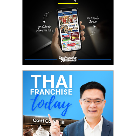
ลงทุน
น้อย
คืน
ทุน
ไว,
ที่
ปรึกษา
การ