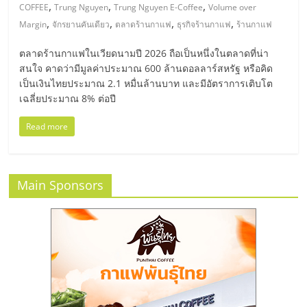
มอี
,
,
,
COFFEE
Trung Nguyen
Trung Nguyen E-Coffee
Volume over
,
,
,
,
Margin
จักรยานคันเดียว
ตลาดร้านกาแฟ
ธุรกิจร้านกาแฟ
ร้านกาแฟ
ไทย,
ตลาดร้านกาแฟในเวียดนามปี 2026 ถือเป็นหนึ่งในตลาดที่น่า
สนใจ คาดว่ามีมูลค่าประมาณ 600 ล้านดอลลาร์สหรัฐ หรือคิด
SMEs,
เป็นเงินไทยประมาณ 2.1 หมื่นล้านบาท และมีอัตราการเติบโต
เฉลี่ยประมาณ 8% ต่อปี
แฟ
Read more
รน
Main Sponsors
ไชส์,
ที่
ปรึกษา