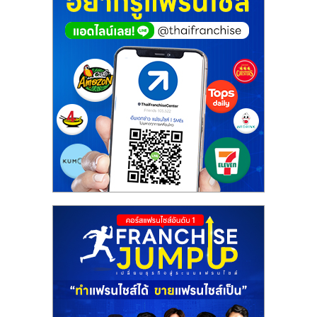
ศูนย์
รวม
แฟ
รน
ไชส์
พร้อม
ทำเล
สำหรับ