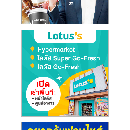
ลงทุน
และ
ขยาย
สา
ขา
แฟ
รน
ไชส์,