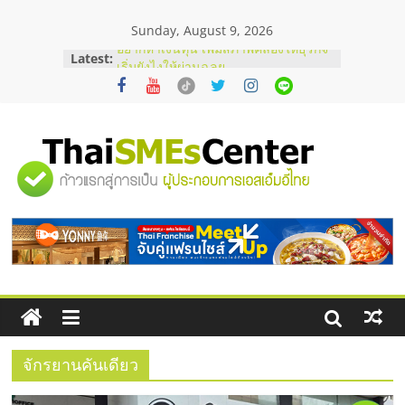
Skip
Sunday, August 9, 2026
to
content
Latest:
อยากหาเงินทุน เพิ่มสภาพคล่องให้ธุรกิจ
เริ่มยังไงให้ผ่านฉลุย
สัมมนาออนไลน์ โอกาสบริหารสถานี
บริการน้ำมัน Shell
สัมมนาลงทุน แฟรนไชส์ยอนนี่
ThaiFranchise Meet Up จับคู่แฟรน
"ศูนย์
ไชส์ ครั้งที่ 8
ร้านเครื่องเสียงคุณภาพสูง พร้อม
โซลูชันระบบภาพและเสียง
รวม
บริษัท Cybersecurity ในไทยที่ไหนดี?
วิธีเลือกผู้ให้บริการให้คุ้มค่าและตอบ
โจทย์ธุรกิจ
ข้อมูล
ธุรกิจ
SME
จักรยานคันเดียว