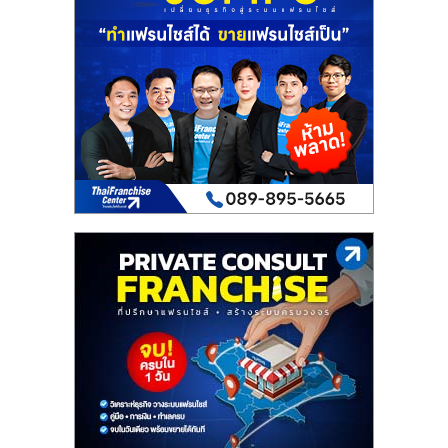
เปิด
ร้าน
ปรึกษา
ฟรี,
บริการ
พัฒนา
ระบบ
แฟ