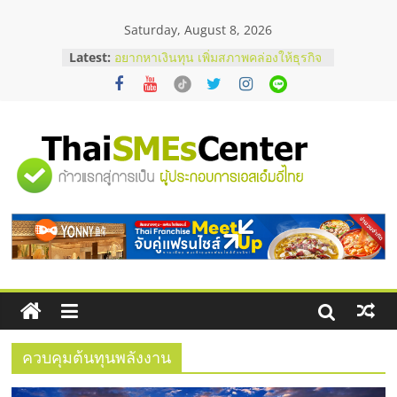
Skip
Saturday, August 8, 2026
to
content
Latest:
อยากหาเงินทุน เพิ่มสภาพคล่องให้ธุรกิจ
เริ่มยังไงให้ผ่านฉลุย
สัมมนาออนไลน์ โอกาสบริหารสถานี
บริการน้ำมัน Shell
สัมมนาลงทุน แฟรนไชส์ยอนนี่
ThaiFranchise Meet Up จับคู่แฟรน
"ศูนย์
ไชส์ ครั้งที่ 8
ร้านเครื่องเสียงคุณภาพสูง พร้อม
โซลูชันระบบภาพและเสียง
รวม
บริษัท Cybersecurity ในไทยที่ไหนดี?
วิธีเลือกผู้ให้บริการให้คุ้มค่าและตอบ
โจทย์ธุรกิจ
ข้อมูล
ธุรกิจ
SME
ควบคุมต้นทุนพลังงาน