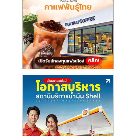
แฟ
รน
ไชส์,
รวม
แฟ
รน
ไชส์
ขาย