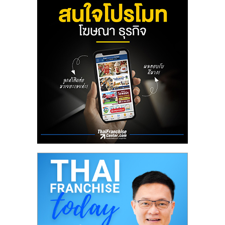
ลงทุน
น้อย
คืน
ทุน
ไว,
ที่
ปรึกษา
การ