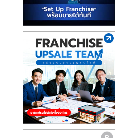
รน
ไชส์"
"ศูนย์
รวม
ข้อมูล
ธุรกิจ
SME
แห่ง
ประเทศไทย,
ThaiSMEsCenter,
รวม
ธุรกิจ
เอ
ส
เอ็
มอี