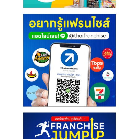
ศูนย์
รวม
แฟ
รน
ไชส์
พร้อม
ทำเล
สำหรับ