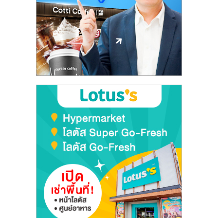
ลงทุน
และ
ขยาย
สา
ขา
แฟ
รน
ไชส์,