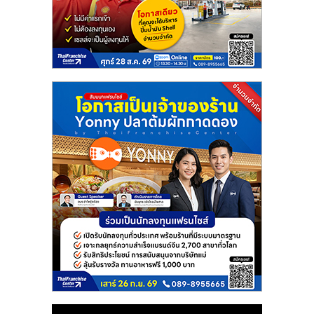
แฟ
รน
ไชส์
แฟ
รน
ไชส์
ขาย
หน้า
บ้าน