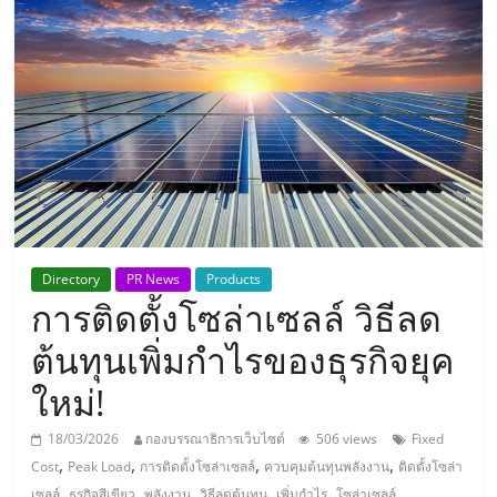
แห่ง
ประเทศไทย,
ThaiSMEsCenter,
รวม
ธุรกิจ
Directory
PR News
Products
การติดตั้งโซล่าเซลล์ วิธีลด
เอ
ต้นทุนเพิ่มกำไรของธุรกิจยุค
ส
ใหม่!
เอ็
18/03/2026
กองบรรณาธิการเว็บไซต์
506 views
Fixed
,
,
,
,
Cost
Peak Load
การติดตั้งโซล่าเซลล์
ควบคุมต้นทุนพลังงาน
ติดตั้งโซล่า
,
,
,
,
,
เซลล์
ธุรกิจสีเขียว
พลังงาน
วิธีลดต้นทุน
เพิ่มกำไร
โซล่าเซลล์