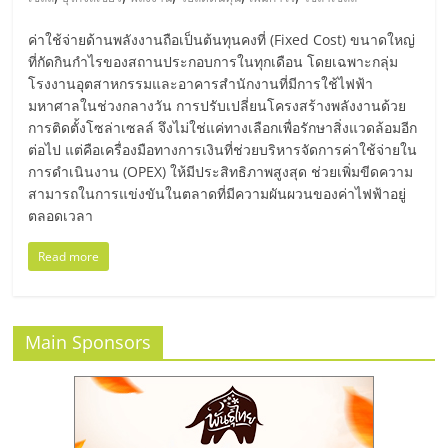
มอี
ค่าใช้จ่ายด้านพลังงานถือเป็นต้นทุนคงที่ (Fixed Cost) ขนาดใหญ่
ไทย,
ที่กัดกินกำไรของสถานประกอบการในทุกเดือน โดยเฉพาะกลุ่ม
โรงงานอุตสาหกรรมและอาคารสำนักงานที่มีการใช้ไฟฟ้า
มหาศาลในช่วงกลางวัน การปรับเปลี่ยนโครงสร้างพลังงานด้วย
SMEs,
การติดตั้งโซล่าเซลล์ จึงไม่ใช่แค่ทางเลือกเพื่อรักษาสิ่งแวดล้อมอีก
ต่อไป แต่คือเครื่องมือทางการเงินที่ช่วยบริหารจัดการค่าใช้จ่ายใน
แฟ
การดำเนินงาน (OPEX) ให้มีประสิทธิภาพสูงสุด ช่วยเพิ่มขีดความ
สามารถในการแข่งขันในตลาดที่มีความผันผวนของค่าไฟฟ้าอยู่
ตลอดเวลา
รน
Read more
ไชส์,
ที่
Main Sponsors
ปรึกษา