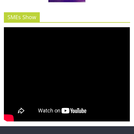
รน
ไชส์"
SMEs Show