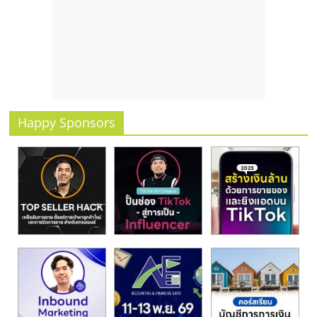
รน
ไชส์
ขาย
หน้า
บ้าน
ลงทุน
น้อย
Happy Sponsors
คืน
ทุน
ไว,
ที่
ปรึกษา
การ
ลงทุน
และ
ขยาย
สา
ขา
แฟ