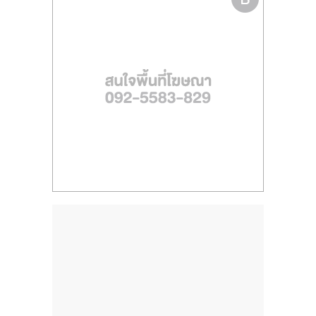
ไทย,
SMEs,
แฟ
รน
ไชส์,
ที่
ปรึกษา
แฟ
รน
ไชส์,
รวม
แฟ
รน
ไชส์
ขาย
แฟ
รน
ไชส์
แฟ