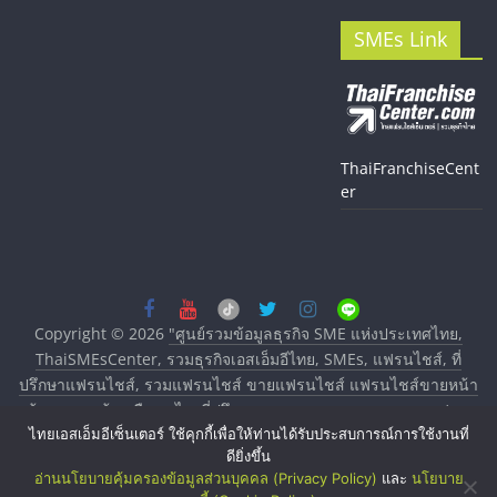
SMEs Link
ThaiFranchiseCent
er
Copyright © 2026
"ศูนย์รวมข้อมูลธุรกิจ SME แห่งประเทศไทย,
ThaiSMEsCenter, รวมธุรกิจเอสเอ็มอีไทย, SMEs, แฟรนไชส์, ที่
ปรึกษาแฟรนไชส์, รวมแฟรนไชส์ ขายแฟรนไชส์ แฟรนไชส์ขายหน้า
บ้าน ลงทุนน้อย คืนทุนไว, ที่ปรึกษาการลงทุนและขยายสาขาแฟรน
ไทยเอสเอ็มอีเซ็นเตอร์ ใช้คุกกี้เพื่อให้ท่านได้รับประสบการณ์การใช้งานที่
ไชส์, ศูนย์รวมแฟรนไชส์ พร้อมทำเลสำหรับเปิดร้าน ปรึกษาฟรี,
ดียิ่งขึ้น
บริการพัฒนาระบบแฟรนไชส์"
. All rights reserved.
อ่านนโยบายคุ้มครองข้อมูลส่วนบุคคล (Privacy Policy)
และ
นโยบาย