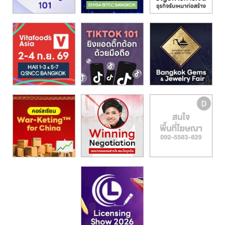
รน
ไชส์,
ศูนย์
รวม
แฟ
รน
ไชส์
พร้อม
ทำเล
สำหรับ
เปิด
ร้าน
ปรึกษา
ฟรี,
บริการ
พัฒนา
ระบบ
แฟ