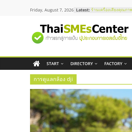
Skip
Friday, August 7, 2026
Latest:
ร้านเครื่องเสียงคุณภาพ
to
โซลูชันระบบภาพและเ
content
บริษัท Cybersecurity 
วิธีเลือกผู้ให้บริการให
"ศูนย์
โจทย์ธุรกิจ
อยากหาเงินทุน เพิ่มสภ
เริ่มยังไงให้ผ่านฉลุย
รวม
สัมมนาออนไลน์ โอกาส
บริการน้ำมัน Shell
สัมมนาลงทุน แฟรนไชส
START
DIRECTORY
FACTORY
ข้อมูล
ThaiFranchise Meet U
ไชส์ ครั้งที่ 8
การดูแลกล้อง dji
ธุรกิจ
SME
แห่ง