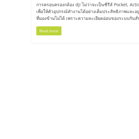
ไทย,
การครอบครองกล้อง dji ไม่ว่าจะเป็นซีรีส์ Pocket, Acti
เพื่อให้ตัวอุปกรณ์ทำงานได้อย่างเต็มประสิทธิภาพและอยู่ก
SMEs,
ที่มองข้ามไม่ได้ เพราะความละเอียดอ่อนของระบบกันสั
แฟ
Read more
รน
ไชส์,
ที่
ปรึกษา
แฟ
รน