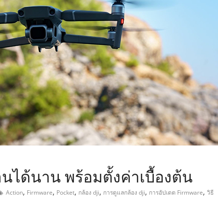
,
านได้นาน พร้อมตั้งค่าเบื้องต้น
,
,
,
,
,
,
Action
Firmware
Pocket
กล้อง dji
การดูแลกล้อง dji
การอัปเดต Firmware
วิธี