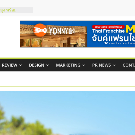
สูง พร้อม
สียง
ในไทยที่ไหนดี?
้คุ้มค่าและตอบ
าพคล่องให้ธุรกิจ
บริหารสถานี
์ยอนนี่
REVIEW
DESIGN
MARKETING
PR NEWS
CONT
p จับคู่แฟรน