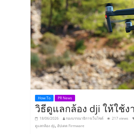
ประเทศไทย,
ThaiSMEsCenter
รวม
ธุรกิจ
เอ
ส
เอ็
How To
PR News
วิธีดูแลกล้อง dji ให้ใช้ง
มอี
18/06/2026
กองบรรณาธิการเว็บไซต์
217 views
,
ดูแลกล้อง dji
อัปเดต Firmware