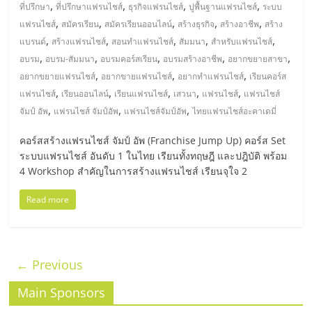
,
,
,
,
ที่ปรึกษา
ที่ปรึกษาแฟรนไชส์
ธุรกิจแฟรนไชส์
ปูพื้นฐานแฟรนไชส์
ระบบ
,
,
,
,
,
แฟรนไชส์
สมัครเรียน
สมัครเรียนออนไลน์
สร้างธุรกิจ
สร้างอาชีพ
สร้าง
,
,
,
,
,
แบรนด์
สร้างแฟรนไชส์
สอนทำแฟรนไชส์
สัมมนา
สำหรับแฟรนไชส์
,
,
,
,
,
อบรม
อบรม-สัมมนา
อบรมคอร์สเรียน
อบรมสร้างอาชีพ
อยากขยายสาขา
,
,
,
อยากขยายแฟรนไชส์
อยากขายแฟรนไชส์
อยากทำแฟรนไชส์
เรียนคอร์ส
,
,
,
,
,
แฟรนไชส์
เรียนออนไลน์
เรียนแฟรนไชส์
เสวนา
แฟรนไชส์
แฟรนไชส์
,
,
,
จัมป์ อัพ
แฟรนไชส์ จัมป์อัพ
แฟรนไชส์จัมป์อัพ
ไทยแฟรนไชส์อะคาเดมี่
คอร์สสร้างแฟรนไชส์ จัมป์ อัพ (Franchise Jump Up) คอร์ส Set
ระบบแฟรนไชส์ อันดับ 1 ในไทย เรียนทั้งทฤษฎี และปฎิบัติ พร้อม
4 Workshop สำคัญในการสร้างแฟรนไชส์ เรียนจุใจ 2
Read more
← Previous
Main Sponsors