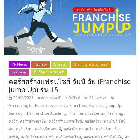
PR News
Review
Special
Starting a Business
Training
ที่ปรึกษาแฟรนไชส์
คอร์สสร้างแฟรนไชส์ จัมป์ อัพ (Franchise
Jump Up) รุ่น 15
23/02/2026
กองบรรณาธิการเว็บไซต์
234 views
,
,
,
,
Accounting for Franchise
consult
Franchise
Franchise Jump Up
,
,
,
,
Start up
ThaiFranchise Academy
ThaiFranchiseCenter
Training
,
,
,
คอร์ส
คอร์สสร้างอาชีพ
คอร์สสร้างแฟรนไชส์
คอร์สสร้างแฟรนไชส์ จัมป์
,
,
,
,
อัพ
คอร์สเรียน
คอร์สเรียนขายดี
คอร์สเรียนน่าสนใจ
คอร์สเรียนสร้าง
,
,
,
,
อาชีพ
คอร์สเรียนแฟรนไชส์
คอร์สแฟรนไชส์
คอร์สแฟรนไชส์ จัมป์ อัพ
จัด