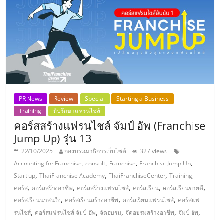
PR News
Review
Special
Starting a Business
Training
ที่ปรึกษาแฟรนไชส์
คอร์สสร้างแฟรนไชส์ จัมป์ อัพ (Franchise
Jump Up) รุ่น 13
22/10/2025
กองบรรณาธิการเว็บไซต์
327 views
,
,
,
,
Accounting for Franchise
consult
Franchise
Franchise Jump Up
,
,
,
,
Start up
ThaiFranchise Academy
ThaiFranchiseCenter
Training
,
,
,
,
,
คอร์ส
คอร์สสร้างอาชีพ
คอร์สสร้างแฟรนไชส์
คอร์สเรียน
คอร์สเรียนขายดี
,
,
,
คอร์สเรียนน่าสนใจ
คอร์สเรียนสร้างอาชีพ
คอร์สเรียนแฟรนไชส์
คอร์สแฟ
,
,
,
,
,
รนไชส์
คอร์สแฟรนไชส์ จัมป์ อัพ
จัดอบรม
จัดอบรมสร้างอาชีพ
จัมป์ อัพ