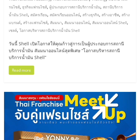
มอี
,
,
,
รนไชส์
ธุรกิจแฟรนไชส์
ผู้ประกอบการสถานีบริการน้ำมัน
สถานีบริการ
,
,
,
,
,
น้ำมัน Shell
สมัครเรียน
สมัครเรียนออนไลน์
สร้างธุรกิจ
สร้างอาชีพ
สร้าง
ไทย,
,
,
,
,
,
แบรนด์
สร้างแฟรนไชส์
สัมมนา
สัมมนาออนไลน์
สัมมนาออนไลน์ Shell
,
เชลล์
โอกาสบริหารสถานีบริการน้ำมัน Shell
SMEs,
วันนี้ Shell เปิดโอกาสให้คุณก้าวสู่การเป็นผู้ประกอบการสถานี
บริการน้ำมัน สัมมนาออนไลน์สุดพิเศษ “โอกาสบริหารสถานี
แฟ
บริการน้ำมัน Shell”
รน
Read more
ไชส์,
ที่
ปรึกษา