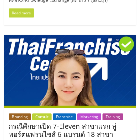
ที่คือ KX-Knowledge Exchange (ติด BTS กรุงธนบุรี)
รน
ไชส์,
Read more
ศูนย์
รวม
แฟ
รน
ไชส์
พร้อม
ทำเล
สำหรับ
เปิด
ร้าน
ปรึกษา
ฟรี,
บริการ
Branding
Consult
Franchise
Marketing
Training
พัฒนา
กรณีศึกษาเปิด 7-Eleven สาขาแรก สู่
ระบบ
พอร์ตแฟรนไชส์ 6 แบรนด์ 18 สาขา
แฟ