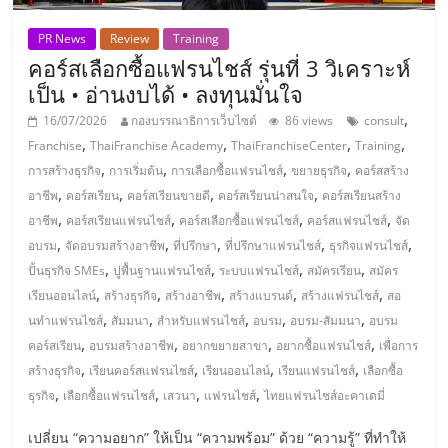
ศูนย์
PR News
Review
Training
คอร์สเลือกซื้อแฟรนไชส์ รุ่นที่ 3 วิเคราะห์
รวม
เป็น • อ่านงบได้ • ลงทุนมั่นใจ
,
16/07/2026
กองบรรณาธิการเว็บไซต์
86 views
consult
แฟ
,
,
,
,
Franchise
ThaiFranchise Academy
ThaiFranchiseCenter
Training
,
,
,
,
การสร้างธุรกิจ
การเริ่มต้น
การเลือกซื้อแฟรนไชส์
ขยายธุรกิจ
คอร์สสร้าง
รน
,
,
,
,
อาชีพ
คอร์สเรียน
คอร์สเรียนขายดี
คอร์สเรียนน่าสนใจ
คอร์สเรียนสร้าง
,
,
,
,
อาชีพ
คอร์สเรียนแฟรนไชส์
คอร์สเลือกซื้อแฟรนไชส์
คอร์สแฟรนไชส์
จัด
ไชส์
,
,
,
,
,
อบรม
จัดอบรมสร้างอาชีพ
ที่ปรึกษา
ที่ปรึกษาแฟรนไชส์
ธุรกิจแฟรนไชส์
,
,
,
,
ปั้นธุรกิจ SMEs
ปูพื้นฐานแฟรนไชส์
ระบบแฟรนไชส์
สมัครเรียน
สมัคร
พร้อม
,
,
,
,
,
เรียนออนไลน์
สร้างธุรกิจ
สร้างอาชีพ
สร้างแบรนด์
สร้างแฟรนไชส์
สอ
,
,
,
,
,
นทำแฟรนไชส์
สัมมนา
สำหรับแฟรนไชส์
อบรม
อบรม-สัมมนา
อบรม
,
,
,
,
ทำเล
คอร์สเรียน
อบรมสร้างอาชีพ
อยากขยายสาขา
อยากซื้อแฟรนไชส์
เพื่อการ
,
,
,
,
สร้างธุรกิจ
เรียนคอร์สแฟรนไชส์
เรียนออนไลน์
เรียนแฟรนไชส์
เลือกซื้อ
,
,
,
,
ธุรกิจ
เลือกซื้อแฟรนไชส์
เสวนา
แฟรนไชส์
ไทยแฟรนไชส์อะคาเดมี่
สำหรับ
เปลี่ยน “ความอยาก” ให้เป็น “ความพร้อม” ด้วย “ความรู้” ที่ทำให้