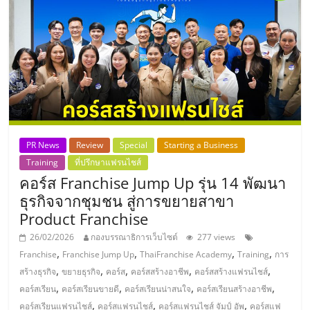
PR News
Review
Special
Starting a Business
Training
ที่ปรึกษาแฟรนไชส์
คอร์ส Franchise Jump Up รุ่น 14 พัฒนา
ธุรกิจจากชุมชน สู่การขยายสาขา
Product Franchise
26/02/2026
กองบรรณาธิการเว็บไซต์
277 views
,
,
,
,
Franchise
Franchise Jump Up
ThaiFranchise Academy
Training
การ
,
,
,
,
,
สร้างธุรกิจ
ขยายธุรกิจ
คอร์ส
คอร์สสร้างอาชีพ
คอร์สสร้างแฟรนไชส์
,
,
,
,
คอร์สเรียน
คอร์สเรียนขายดี
คอร์สเรียนน่าสนใจ
คอร์สเรียนสร้างอาชีพ
,
,
,
คอร์สเรียนแฟรนไชส์
คอร์สแฟรนไชส์
คอร์สแฟรนไชส์ จัมป์ อัพ
คอร์สแฟ