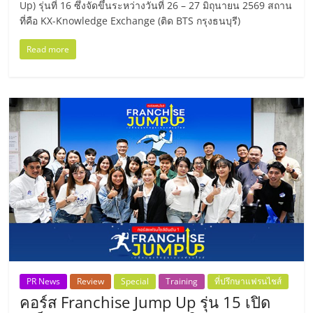
ไทย,
Up) รุ่นที่ 16 ซึ่งจัดขึ้นระหว่างวันที่ 26 – 27 มิถุนายน 2569 สถาน
SMEs,
ที่คือ KX-Knowledge Exchange (ติด BTS กรุงธนบุรี)
แฟ
Read more
รน
ไชส์,
ที่
ปรึกษา
แฟ
รน
ไชส์,
รวม
แฟ
รน
ไชส์
ขาย
แฟ
รน
PR News
Review
Special
Training
ที่ปรึกษาแฟรนไชส์
ไชส์
คอร์ส Franchise Jump Up รุ่น 15 เปิด
แฟ