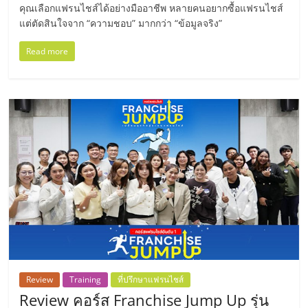
เปิด
คุณเลือกแฟรนไชส์ได้อย่างมืออาชีพ หลายคนอยากซื้อแฟรนไชส์
แต่ตัดสินใจจาก “ความชอบ” มากกว่า “ข้อมูลจริง”
ร้าน
Read more
ปรึกษา
ฟรี,
บริการ
พัฒนา
ระบบ
แฟ
Review
Training
ที่ปรึกษาแฟรนไชส์
Review คอร์ส Franchise Jump Up รุ่น