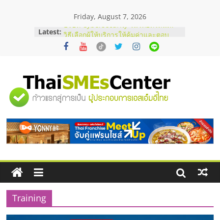
Skip
Friday, August 7, 2026
to
content
Latest:
บริษัท Cybersecurity ในไทยที่ไหนดี?
วิธีเลือกผู้ให้บริการให้คุ้มค่าและตอบ
โจทย์ธุรกิจ
อยากหาเงินทุน เพิ่มสภาพคล่องให้ธุรกิจ
เริ่มยังไงให้ผ่านฉลุย
สัมมนาออนไลน์ โอกาสบริหารสถานี
"ศูนย์
บริการน้ำมัน Shell
สัมมนาลงทุน แฟรนไชส์ยอนนี่
ThaiFranchise Meet Up จับคู่แฟรน
รวม
ไชส์ ครั้งที่ 8
ร้านเครื่องเสียงคุณภาพสูง พร้อม
โซลูชันระบบภาพและเสียง
ข้อมูล
ธุรกิจ
SME
Training