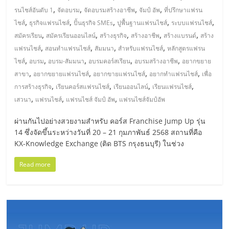
,
,
,
,
รนไชส์อันดับ 1
จัดอบรม
จัดอบรมสร้างอาชีพ
จัมป์ อัพ
ที่ปรึกษาแฟรน
,
,
,
,
,
ไชส์
ธุรกิจแฟรนไชส์
ปั้นธุรกิจ SMEs
ปูพื้นฐานแฟรนไชส์
ระบบแฟรนไชส์
,
,
,
,
,
สมัครเรียน
สมัครเรียนออนไลน์
สร้างธุรกิจ
สร้างอาชีพ
สร้างแบรนด์
สร้าง
,
,
,
,
แฟรนไชส์
สอนทำแฟรนไชส์
สัมมนา
สำหรับแฟรนไชส์
หลักสูตรแฟรน
,
,
,
,
,
ไชส์
อบรม
อบรม-สัมมนา
อบรมคอร์สเรียน
อบรมสร้างอาชีพ
อยากขยาย
,
,
,
,
สาขา
อยากขยายแฟรนไชส์
อยากขายแฟรนไชส์
อยากทำแฟรนไชส์
เพื่อ
,
,
,
,
การสร้างธุรกิจ
เรียนคอร์สแฟรนไชส์
เรียนออนไลน์
เรียนแฟรนไชส์
,
,
,
เสวนา
แฟรนไชส์
แฟรนไชส์ จัมป์ อัพ
แฟรนไชส์จัมป์อัพ
ผ่านกันไปอย่างสวยงามสำหรับ คอร์ส Franchise Jump Up รุ่น
14 ซึ่งจัดขึ้นระหว่างวันที่ 20 – 21 กุมภาพันธ์ 2568 สถานที่คือ
KX-Knowledge Exchange (ติด BTS กรุงธนบุรี) ในช่วง
Read more