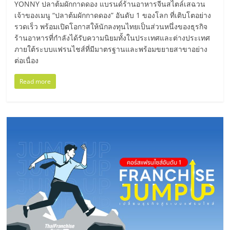
แฟ
YONNY ปลาต้มผักกาดดอง แบรนด์ร้านอาหารจีนสไตล์เสฉวน
เจ้าของเมนู “ปลาต้มผักกาดดอง” อันดับ 1 ของโลก ที่เติบโตอย่าง
รน
รวดเร็ว พร้อมเปิดโอกาสให้นักลงทุนไทยเป็นส่วนหนึ่งของธุรกิจ
ร้านอาหารที่กำลังได้รับความนิยมทั้งในประเทศและต่างประเทศ
ไชส์
ภายใต้ระบบแฟรนไชส์ที่มีมาตรฐานและพร้อมขยายสาขาอย่าง
ต่อเนื่อง
แฟ
Read more
รน
ไชส์
ขาย
หน้า
บ้าน