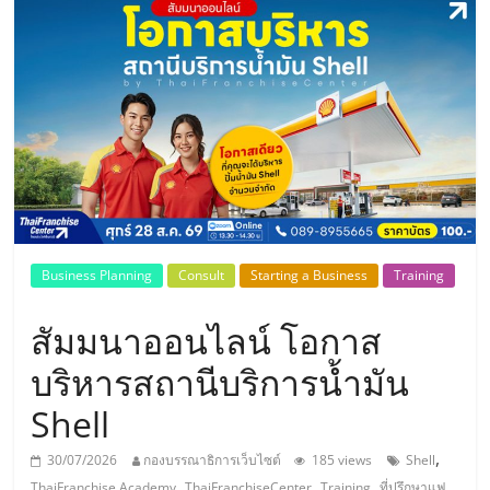
แห่ง
ประเทศไทย,
ThaiSMEsCenter,
รวม
ธุรกิจ
Business Planning
Consult
Starting a Business
Training
เอ
สัมมนาออนไลน์ โอกาส
ส
บริหารสถานีบริการน้ำมัน
Shell
เอ็
,
30/07/2026
กองบรรณาธิการเว็บไซต์
185 views
Shell
,
,
,
ThaiFranchise Academy
ThaiFranchiseCenter
Training
ที่ปรึกษาแฟ