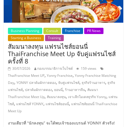
แฟ
รน
ไชส์,
Business Planning
Consult
Franchise
PR News
Starting a Business
Training
รวม
สัมมนาลงทุน แฟรนไชส์ยอนนี่
ThaiFranchise Meet Up จับคู่แฟรนไชส์
แฟ
ครั้งที่ 8
30/07/2026
กองบรรณาธิการเว็บไซต์
159 views
,
,
รน
ThaiFranchise Meet UP
Yonny Franchise
Yonny Franchise Matching
,
,
,
,
Day
YONNY ปลาต้มผักกาดดอง
จับคู่แฟรนไชส์
ธุรกิจร้านอาหาร
ธุรกิจ
,
,
,
,
แฟรนไชส์
ปลาต้มผักกาดดอง
ยอนนี่
ร้านอาหารจีน
สัมมนา
ไชส์
,
,
,
ThaiFranchise Meet Up
สัมมนาลงทุน
เจาะลึกโมเดลธุรกิจ Yonny
แฟรน
,
,
,
ไชส์
แฟรนไชส์ YONNY
แฟรนไชส์ยอนนี่
แฟรนไชส์ยอนนี่ ThaiFranchise
ขาย
Meet Up
งานเดียวที่ “นักลงทุน” จะได้พบเจ้าของแบรนด์ YONNY ตัวจริง!