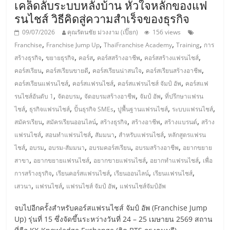
เคล็ดลับระบบหลังบ้าน หัวใจหลักของแฟ
รน
รนไชส์ วิธีคิดสู่ความสำเร็จของธุรกิจ
ไชส์
ขาย
09/07/2026
คุณรัตนชัย ม่วงงาม (เปี๊ยก)
156 views
หน้า
,
,
,
,
Franchise
Franchise Jump Up
ThaiFranchise Academy
Training
การ
บ้าน
,
,
,
,
,
สร้างธุรกิจ
ขยายธุรกิจ
คอร์ส
คอร์สสร้างอาชีพ
คอร์สสร้างแฟรนไชส์
ลงทุน
,
,
,
,
คอร์สเรียน
คอร์สเรียนขายดี
คอร์สเรียนน่าสนใจ
คอร์สเรียนสร้างอาชีพ
น้อย
,
,
,
คอร์สเรียนแฟรนไชส์
คอร์สแฟรนไชส์
คอร์สแฟรนไชส์ จัมป์ อัพ
คอร์สแฟ
คืน
,
,
,
,
รนไชส์อันดับ 1
จัดอบรม
จัดอบรมสร้างอาชีพ
จัมป์ อัพ
ที่ปรึกษาแฟรน
ทุน
,
,
,
,
,
ไชส์
ธุรกิจแฟรนไชส์
ปั้นธุรกิจ SMEs
ปูพื้นฐานแฟรนไชส์
ระบบแฟรนไชส์
ไว,
,
,
,
,
,
สมัครเรียน
สมัครเรียนออนไลน์
สร้างธุรกิจ
สร้างอาชีพ
สร้างแบรนด์
สร้าง
ที่
,
,
,
,
แฟรนไชส์
สอนทำแฟรนไชส์
สัมมนา
สำหรับแฟรนไชส์
หลักสูตรแฟรน
ปรึกษา
,
,
,
,
,
ไชส์
อบรม
อบรม-สัมมนา
อบรมคอร์สเรียน
อบรมสร้างอาชีพ
อยากขยาย
การ
,
,
,
,
สาขา
อยากขยายแฟรนไชส์
อยากขายแฟรนไชส์
อยากทำแฟรนไชส์
เพื่อ
ลงทุน
,
,
,
,
การสร้างธุรกิจ
เรียนคอร์สแฟรนไชส์
เรียนออนไลน์
เรียนแฟรนไชส์
และ
,
,
,
เสวนา
แฟรนไชส์
แฟรนไชส์ จัมป์ อัพ
แฟรนไชส์จัมป์อัพ
ขยาย
สา
จบไปอีกครั้งสำหรับคอร์สแฟรนไชส์ จัมป์ อัพ (Franchise Jump
ขา
Up) รุ่นที่ 15 ซึ่งจัดขึ้นระหว่างวันที่ 24 – 25 เมษายน 2569 สถาน
แฟ