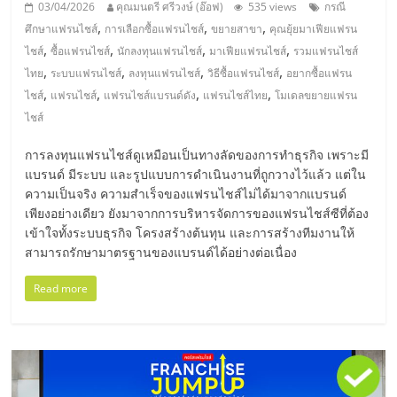
รน
03/04/2026
คุณมนตรี ศรีวงษ์ (อ๊อฟ)
535 views
กรณี
ไชส์"
,
,
,
ศึกษาแฟรนไชส์
การเลือกซื้อแฟรนไชส์
ขยายสาขา
คุณยุ้ยมาเฟียแฟรน
,
,
,
,
ไชส์
ซื้อแฟรนไชส์
นักลงทุนแฟรนไชส์
มาเฟียแฟรนไชส์
รวมแฟรนไชส์
,
,
,
,
ไทย
ระบบแฟรนไชส์
ลงทุนแฟรนไชส์
วิธีซื้อแฟรนไชส์
อยากซื้อแฟรน
,
,
,
,
ไชส์
แฟรนไชส์
แฟรนไชส์แบรนด์ดัง
แฟรนไชส์ไทย
โมเดลขยายแฟรน
ไชส์
การลงทุนแฟรนไชส์ดูเหมือนเป็นทางลัดของการทำธุรกิจ เพราะมี
แบรนด์ มีระบบ และรูปแบบการดำเนินงานที่ถูกวางไว้แล้ว แต่ใน
ความเป็นจริง ความสำเร็จของแฟรนไชส์ไม่ได้มาจากแบรนด์
เพียงอย่างเดียว ยังมาจากการบริหารจัดการของแฟรนไชส์ซีที่ต้อง
เข้าใจทั้งระบบธุรกิจ โครงสร้างต้นทุน และการสร้างทีมงานให้
สามารถรักษามาตรฐานของแบรนด์ได้อย่างต่อเนื่อง
Read more