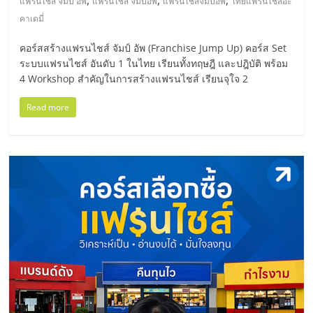
,
,
,
แฟรนไชส์ จัมป์ อัพ
แฟรนไชส์ จัมป์อัพ
แฟรนไชส์จัมป์อัพ
ไทยแฟรนไชส์อะ
ลงทุน
คาเดมี่
คอร์สสร้างแฟรนไชส์ จัมป์ อัพ (Franchise Jump Up) คอร์ส Set
และ
ระบบแฟรนไชส์ อันดับ 1 ในไทย เรียนทั้งทฤษฎี และปฎิบัติ พร้อม
4 Workshop สำคัญในการสร้างแฟรนไชส์ เรียนจุใจ 2
ขยาย
Read more
สา
ขา
แฟ
รน
ไชส์,