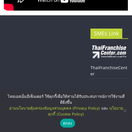
SMEs Link
ThaiFranchiseCent
er
ไทยเอสเอ็มอีเซ็นเตอร์ ใช้คุกกี้เพื่อให้ท่านได้รับประสบการณ์การใช้งานที่
ดียิ่งขึ้น
อ่านนโยบายคุ้มครองข้อมูลส่วนบุคคล (Privacy Policy)
และ
นโยบาย
Copyright © 2026
"ศูนย์รวมข้อมูลธุรกิจ SME แห่งประเทศไทย,
คุกกี้ (Cookie Policy)
ThaiSMEsCenter, รวมธุรกิจเอสเอ็มอีไทย, SMEs, แฟรนไชส์, ที่
ตกลง
ปรึกษาแฟรนไชส์, รวมแฟรนไชส์ ขายแฟรนไชส์ แฟรนไชส์ขายหน้า
บ้าน ลงทุนน้อย คืนทุนไว, ที่ปรึกษาการลงทุนและขยายสาขาแฟรน