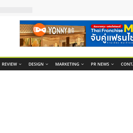
บริหารสถานี
์ยอนนี่
p จับคู่แฟรน
สูง พร้อม
สียง
ในไทยที่ไหนดี?
้คุ้มค่าและตอบ
REVIEW
DESIGN
MARKETING
PR NEWS
CONT
าพคล่องให้ธุรกิจ