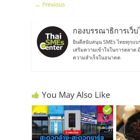
ประเทศไทย,
← Previous
ThaiSMEsCenter
กองบรรณาธิการเว็บ
รวม
ยินดีสนับสนุน SMEs ไทยทุกแบรน
ธุรกิจ
เสริมความเข้าใจในการตลาด มีค
ความสำเร็จในอนาคต
เอ
ส
You May Also Like
เอ็
มอี