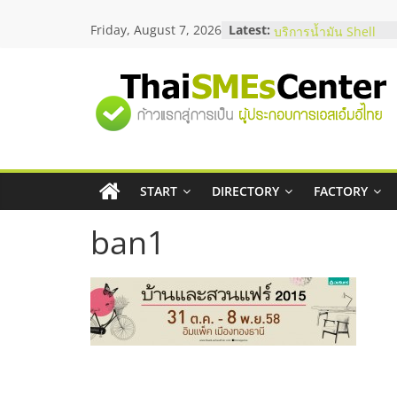
Skip
Friday, August 7, 2026
Latest:
สัมมนาออนไลน์ โอกาส
to
บริการน้ำมัน Shell
content
สัมมนาลงทุน แฟรนไชส
ThaiFranchise Meet U
"ศูนย์
ไชส์ ครั้งที่ 8
ร้านเครื่องเสียงคุณภาพ
โซลูชันระบบภาพและเ
รวม
บริษัท Cybersecurity 
วิธีเลือกผู้ให้บริการให
โจทย์ธุรกิจ
START
DIRECTORY
FACTORY
ข้อมูล
อยากหาเงินทุน เพิ่มสภ
เริ่มยังไงให้ผ่านฉลุย
ban1
ธุรกิจ
SME
แห่ง