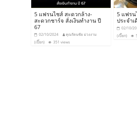
ไทย,
SMEs,
5 แฟรนไชส์ สะดวกล้าง-
5 แฟรนไ
สะดวกชาร์จ สั่งเงินทำงาน ปี
ประจำเด
67
02/10/2
แฟ
02/10/2024
คุณรัตนชัย ม่วงงาม
(เปี๊ยก)
5
(เปี๊ยก)
351 views
รน
ไชส์,
ที่
ปรึกษา
แฟ
รน