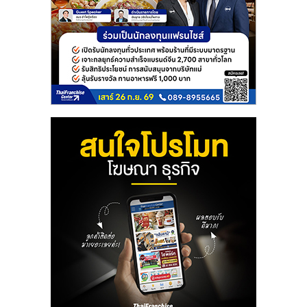
รน
ไชส์"