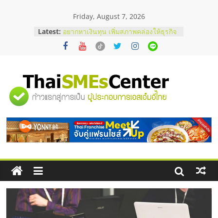
Skip
Friday, August 7, 2026
to
content
บริษัท Cybersecurity ในไทยที่ไหนดี?
Latest:
วิธีเลือกผู้ให้บริการให้คุ้มค่าและตอบ
โจทย์ธุรกิจ
อยากหาเงินทุน เพิ่มสภาพคล่องให้ธุรกิจ
เริ่มยังไงให้ผ่านฉลุย
สัมมนาออนไลน์ โอกาสบริหารสถานี
"ศูนย์
บริการน้ำมัน Shell
สัมมนาลงทุน แฟรนไชส์ยอนนี่
ThaiFranchise Meet Up จับคู่แฟรน
รวม
ไชส์ ครั้งที่ 8
ร้านเครื่องเสียงคุณภาพสูง พร้อม
โซลูชันระบบภาพและเสียง
ข้อมูล
ธุรกิจ
SME