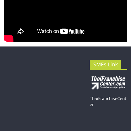
SMEs Link
ThaiFranchiseCent
er