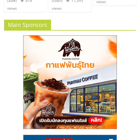
(อ๊อฟ)
878
(เปี๊ยก)
11,595
views
รน
views
views
ไชส์
ขาย
Main Sponsors
หน้า
บ้าน
ลงทุน
น้อย
คืน
ทุน
ไว,
ที่
ปรึกษา
การ
ลงทุน
และ
ขยาย
สา
ขา
แฟ