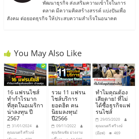
ไทย,
พัฒนาธุรกิจ ส่งเสริมความเข้าใจในการ
SMEs,
ตลาด มีความคิดสร้างสรรค์ แบ่งปันเพื่อ
แฟ
สังคม ต่อยอดธุรกิจ ให้ประสบความสำเร็จในอนาคต
รน
ไชส์,
ที่
ปรึกษา
You May Also Like
แฟ
รน
ไชส์,
รวม
แฟ
รน
16 แฟรนไชส์
รวม 11 แฟรน
ทำไมคุณต้อง
ไชส์
ทำกำไรมาก
ไชส์บริการ
เสียดาย! ที่ไม่
ขาย
ที่สุดในอเมริกา
ยอดฮิต คน
ได้ซื้อธุรกิจแฟ
น่าลงทุน ปี
นิยมลงทุน!
รนไชส์
แฟ
2567
ปี2566
รน
29/05/2020
31/01/2024
09/11/2022
คุณมนตรี ศรีวงษ์
ไชส์
คุณมนตรี ศรีวงษ์
คุณรัตนชัย ม่วงงาม
(อ๊อฟ)
469
แฟ