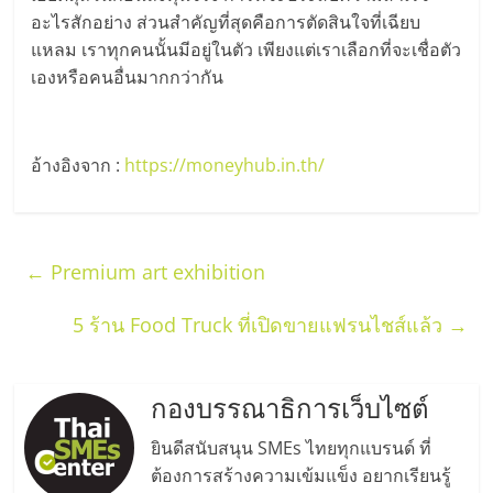
รน
อะไรสักอย่าง ส่วนสำคัญที่สุดคือการตัดสินใจที่เฉียบ
แหลม เราทุกคนนั้นมีอยู่ในตัว เพียงแต่เราเลือกที่จะเชื่อตัว
ไชส์"
เองหรือคนอื่นมากกว่ากัน
"ศูนย์
รวม
อ้างอิงจาก :
https://moneyhub.in.th/
ข้อมูล
ธุรกิจ
SME
แห่ง
←
Premium art exhibition
ประเทศไทย,
ThaiSMEsCenter,
5 ร้าน Food Truck ที่เปิดขายแฟรนไชส์แล้ว
→
รวม
ธุรกิจ
เอ
กองบรรณาธิการเว็บไซต์
ส
เอ็
ยินดีสนับสนุน SMEs ไทยทุกแบรนด์ ที่
มอี
ต้องการสร้างความเข้มแข็ง อยากเรียนรู้