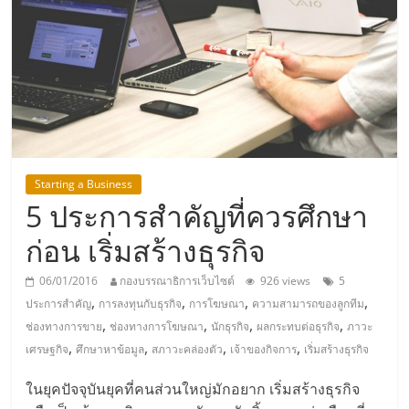
แห่ง
ประเทศไทย,
ThaiSMEsCenter,
รวม
Starting a Business
5 ประการสำคัญที่ควรศึกษา
ธุรกิจ
ก่อน เริ่มสร้างธุรกิจ
เอ
06/01/2016
กองบรรณาธิการเว็บไซต์
926 views
5
,
,
,
,
ประการสำคัญ
การลงทุนกับธุรกิจ
การโฆษณา
ความสามารถของลูกทีม
ส
,
,
,
,
ช่องทางการขาย
ช่องทางการโฆษณา
นักธุรกิจ
ผลกระทบต่อธุรกิจ
ภาวะ
,
,
,
,
เศรษฐกิจ
ศึกษาหาข้อมูล
สภาวะคล่องตัว
เจ้าของกิจการ
เริ่มสร้างธุรกิจ
เอ็
ในยุคปัจจุบันยุคที่คนส่วนใหญ่มักอยาก เริ่มสร้างธุรกิจ