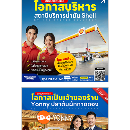
รน
ไชส์,
ศูนย์
รวม
แฟ
รน
ไชส์
พร้อม
ทำเล
สำหรับ
เปิด
ร้าน
ปรึกษา
ฟรี,
บริการ
พัฒนา
ระบบ
แฟ