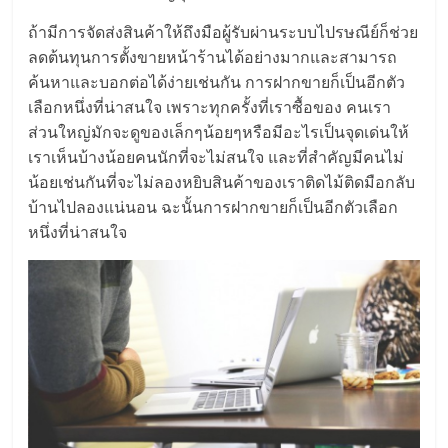
ศูนย์
ถ้ามีการจัดส่งสินค้าให้ถึงมือผู้รับผ่านระบบไปรษณีย์ก็ช่วย
ลดต้นทุนการตั้งขายหน้าร้านได้อย่างมากและสามารถ
รวม
ค้นหาและบอกต่อได้ง่ายเช่นกัน การฝากขายก็เป็นอีกตัว
เลือกหนึ่งที่น่าสนใจ เพราะทุกครั้งที่เราซื้อของ คนเรา
แฟ
ส่วนใหญ่มักจะดูของเล็กๆน้อยๆหรือมีอะไรเป็นจุดเด่นให้
เราเห็นบ้างน้อยคนนักที่จะไม่สนใจ และที่สำคัญมีคนไม่
รน
น้อยเช่นกันที่จะไม่ลองหยิบสินค้าของเราติดไม้ติดมือกลับ
บ้านไปลองแน่นอน ฉะนั้นการฝากขายก็เป็นอีกตัวเลือก
หนึ่งที่น่าสนใจ
ไชส์
พร้อม
ทำเล
สำหรับ